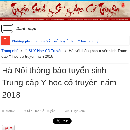
Danh mục
Phương pháp điều trị Sốt xuất huyết theo Y học cổ truyền
Các phương pháp điều trị zona thần kinh bằng Đông y
Trang chủ
>
Y Sĩ Y Học Cổ Truyền
>
Hà Nội thông báo tuyển sinh Trung
cấp Y học cổ truyền năm 2018
Hà Nội thông báo tuyển sinh
Trung cấp Y học cổ truyền năm
2018
tratnv
Y Sĩ Y Học Cổ Truyền
310 Lượt xem