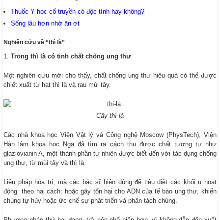
Thuốc Y học cổ truyền có độc tính hay không?
Sống lâu hơn nhờ ăn ớt
Nghiên cứu về “thì là”
Trong thì là có tinh chất chống ung thư
Một nghiên cứu mới cho thấy, chất chống ung thư hiệu quả có thể được
chiết xuất từ hạt thì là và rau mùi tây.
Cây thì là
Các nhà khoa học Viện Vật lý và Công nghệ Moscow (PhysTech), Viện
Hàn lâm khoa học Nga đã tìm ra cách thu được chất tương tự như
glaziovianin A, một thành phần tự nhiên được biết đến với tác dụng chống
ung thư, từ mùi tây và thì là.
Liệu pháp hóa trị, mà các bác sĩ hiện dùng để tiêu diệt các khối u hoạt
động theo hai cách: hoặc gây tổn hại cho ADN của tế bào ung thư, khiến
chúng tự hủy hoặc ức chế sự phát triển và phân tách chúng.
Phương pháp thứ hai đang trở nên phổ biến hơn, vì không dẫn đến xuất