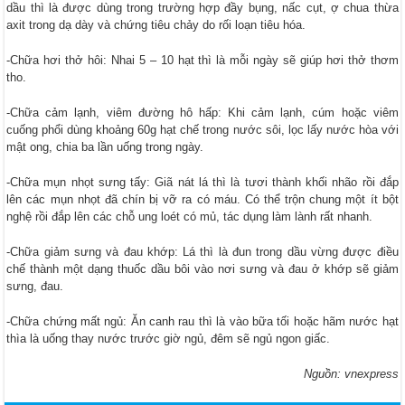
dầu thì là được dùng trong trường hợp đầy bụng, nấc cụt, ợ chua thừa
axit trong dạ dày và chứng tiêu chảy do rối loạn tiêu hóa.
-Chữa hơi thở hôi: Nhai 5 – 10 hạt thì là mỗi ngày sẽ giúp hơi thở thơm
tho.
-Chữa cảm lạnh, viêm đường hô hấp: Khi cảm lạnh, cúm hoặc viêm
cuống phổi dùng khoảng 60g hạt chế trong nước sôi, lọc lấy nước hòa với
mật ong, chia ba lần uống trong ngày.
-Chữa mụn nhọt sưng tấy: Giã nát lá thì là tươi thành khối nhão rồi đắp
lên các mụn nhọt đã chín bị vỡ ra có máu. Có thể trộn chung một ít bột
nghệ rồi đắp lên các chỗ ung loét có mủ, tác dụng làm lành rất nhanh.
-Chữa giảm sưng và đau khớp: Lá thì là đun trong dầu vừng được điều
chế thành một dạng thuốc dầu bôi vào nơi sưng và đau ở khớp sẽ giảm
sưng, đau.
-Chữa chứng mất ngủ: Ăn canh rau thì là vào bữa tối hoặc hãm nước hạt
thìa là uống thay nước trước giờ ngủ, đêm sẽ ngủ ngon giấc.
Nguồn: vnexpress