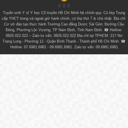
Tuyển sinh
Y sĩ Y học Cổ truyền Hồ Chí Minh
hệ chính quy. Có lớp
Trung
cấp YHCT
trong và ngoài giờ hành chính, có lớp thứ 7 & chủ nhật. Địa chỉ:
Cơ sở đào tạo thực hành Trường Cao đẳng Dược Sài Gòn: Đường Cầu
Đông, Phường Lộc Vượng, TP Nam Định, Tỉnh Nam Định. ☎ Hotline:
0825.022.022 – Zalo tư vấn: 0825.022.022 Địa chỉ tại TPHCM: 217 Nơ
Trang Long - Phường 12 - Quận Bình Thạnh - Thành phố Hồ Chí Minh. ☎
Hotline: 07.6981.6981 - 09.6881.6981. Zalo tư vấn: 09.6881.6981