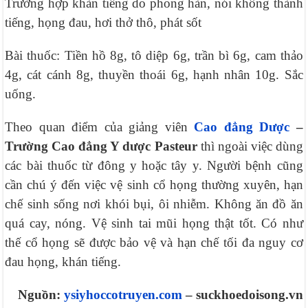
Trường hợp khàn tiếng do phong hàn, nói không thành
tiếng, họng đau, hơi thở thô, phát sốt
Bài thuốc: Tiền hồ 8g, tô diệp 6g, trần bì 6g, cam thảo
4g, cát cánh 8g, thuyền thoái 6g, hạnh nhân 10g. Sắc
uống.
Theo quan điểm của giảng viên
Cao đẳng Dược
–
Trường Cao đẳng Y dược Pasteur
thì ngoài việc dùng
các bài thuốc từ đông y hoặc tây y. Người bệnh cũng
cần chú ý đến việc vệ sinh cổ họng thường xuyên, hạn
chế sinh sống nơi khói bụi, ôi nhiễm. Không ăn đồ ăn
quá cay, nóng. Vệ sinh tai mũi họng thật tốt. Có như
thế cổ họng sẽ được bảo vệ và hạn chế tối đa nguy cơ
đau họng, khán tiếng.
Nguồn:
ysiyhoccotruyen.com
– suckhoedoisong.vn