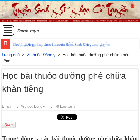
Danh mục
Phương pháp điều trị Sốt xuất huyết theo Y học cổ truyền
Các phương pháp điều trị zona thần kinh bằng Đông y
Trang chủ
>
Vị thuốc Đông y
>
Học bài thuốc dưỡng phế chữa khàn
tiếng
Học bài thuốc dưỡng phế chữa
khàn tiếng
an
Vị thuốc Đông y
79 Lượt xem
Trong đông y các bài thuốc dưỡng phế chữa khàn