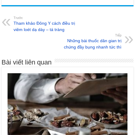
Trước
Tham khảo Đông Y cách điều trị
viêm loét dạ dày – tá tràng
Tiếp
Những bài thuốc dân gian trị
chứng đầy bụng nhanh tức thì
Bài viết liên quan