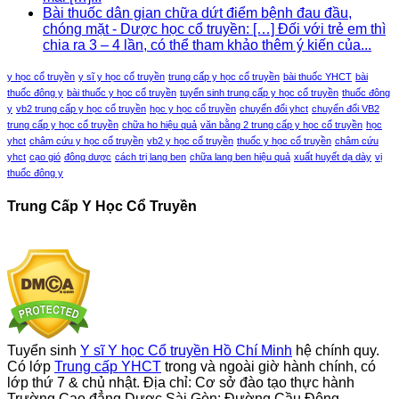
Bài thuốc dân gian chữa dứt điểm bệnh đau đầu,
chóng mặt - Dược học cổ truyền: […] Đối với trẻ em thì
chia ra 3 – 4 lần, có thể tham khảo thêm ý kiến của...
y học cổ truyền
y sĩ y học cổ truyền
trung cấp y học cổ truyền
bài thuốc YHCT
bài
thuốc đông y
bài thuốc y học cổ truyền
tuyển sinh trung cấp y học cổ truyền
thuốc đông
y
vb2 trung cấp y học cổ truyền
học y học cổ truyền
chuyển đổi yhct
chuyển đổi VB2
trung cấp y học cổ truyền
chữa ho hiệu quả
văn bằng 2 trung cấp y học cổ truyền
học
yhct
châm cứu y học cổ truyền
vb2 y học cổ truyền
thuốc y học cổ truyền
châm cứu
yhct
cạo gió
đông dược
cách trị lang ben
chữa lang ben hiệu quả
xuất huyết dạ dày
vị
thuốc đông y
Trung Cấp Y Học Cổ Truyền
Tuyển sinh
Y sĩ Y học Cổ truyền Hồ Chí Minh
hệ chính quy.
Có lớp
Trung cấp YHCT
trong và ngoài giờ hành chính, có
lớp thứ 7 & chủ nhật. Địa chỉ: Cơ sở đào tạo thực hành
Trường Cao đẳng Dược Sài Gòn: Đường Cầu Đông,