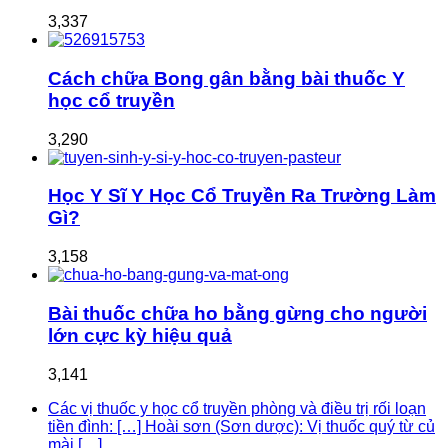
3,337
Cách chữa Bong gân bằng bài thuốc Y
học cổ truyền
3,290
Học Y Sĩ Y Học Cổ Truyền Ra Trường Làm
Gì?
3,158
Bài thuốc chữa ho bằng gừng cho người
lớn cực kỳ hiệu quả
3,141
Các vị thuốc y học cổ truyền phòng và điều trị rối loạn
tiền đình: […] Hoài sơn (Sơn dược): Vị thuốc quý từ củ
mài […]...