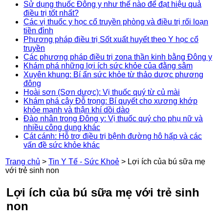
Sử dụng thuốc Đông y như thế nào để đạt hiệu quả
điều trị tốt nhất?
Các vị thuốc y học cổ truyền phòng và điều trị rối loạn
tiền đình
Phương pháp điều trị Sốt xuất huyết theo Y học cổ
truyền
Các phương pháp điều trị zona thần kinh bằng Đông y
Khám phá những lợi ích sức khỏe của đằng sâm
Xuyên khung: Bí ẩn sức khỏe từ thảo dược phương
đông
Hoài sơn (Sơn dược): Vị thuốc quý từ củ mài
Khám phá cây Đỗ trọng: Bí quyết cho xương khớp
khỏe mạnh và thận khí dồi dào
Đào nhân trong Đông y: Vị thuốc quý cho phụ nữ và
nhiều công dụng khác
Cát cánh: Hỗ trợ điều trị bệnh đường hô hấp và các
vấn đề sức khỏe khác
Trang chủ
>
Tin Y Tế - Sức Khoẻ
>
Lợi ích của bú sữa mẹ
với trẻ sinh non
Lợi ích của bú sữa mẹ với trẻ sinh
non