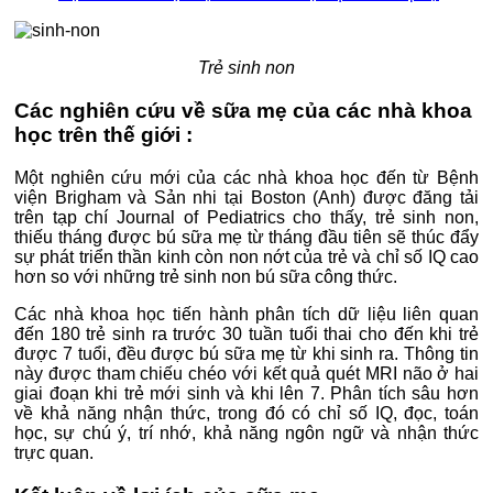
Trẻ sinh non
Các nghiên cứu về sữa mẹ của các nhà khoa
học trên thế giới :
Một nghiên cứu mới của các nhà khoa học đến từ Bệnh
viện Brigham và Sản nhi tại Boston (Anh) được đăng tải
trên tạp chí Journal of Pediatrics cho thấy, trẻ sinh non,
thiếu tháng được bú sữa mẹ từ tháng đầu tiên sẽ thúc đẩy
sự phát triển thần kinh còn non nớt của trẻ và chỉ số IQ cao
hơn so với những trẻ sinh non bú sữa công thức.
Các nhà khoa học tiến hành phân tích dữ liệu liên quan
đến 180 trẻ sinh ra trước 30 tuần tuổi thai cho đến khi trẻ
được 7 tuổi, đều được bú sữa mẹ từ khi sinh ra. Thông tin
này được tham chiếu chéo với kết quả quét MRI não ở hai
giai đoạn khi trẻ mới sinh và khi lên 7. Phân tích sâu hơn
về khả năng nhận thức, trong đó có chỉ số IQ, đọc, toán
học, sự chú ý, trí nhớ, khả năng ngôn ngữ và nhận thức
trực quan.