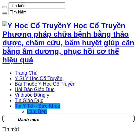
Y Học Cổ Truyền
Phương pháp chữa bệnh bằng thảo
dược, châm cứu, bấm huyệt giúp cân
bằng âm dương, phục hồi cơ thể
hiệu quả
Trang Chủ
Y Sĩ Y Học Cổ Truyền
Bài Thuốc Y Học Cổ Truyền
Hỏi Đáp Giáo Dục
Vị thuốc Đông y
Tin Giáo Dục
Tin Y Tế – Sức Khoẻ
Làm Đẹp
Danh mục
Tin mới