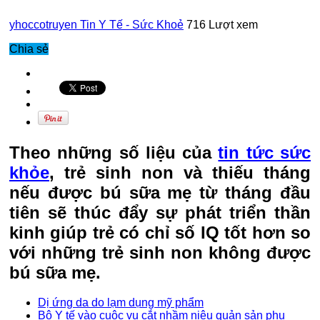
yhoccotruyen
Tin Y Tế - Sức Khoẻ
716 Lượt xem
Chia sẻ
Theo những số liệu của
tin tức sức
khỏe
, trẻ sinh non và thiếu tháng
nếu được bú sữa mẹ từ tháng đầu
tiên sẽ thúc đẩy sự phát triển thần
kinh giúp trẻ có chỉ số IQ tốt hơn so
với những trẻ sinh non không được
bú sữa mẹ.
Dị ứng da do lạm dụng mỹ phẩm
Bộ Y tế vào cuộc vụ cắt nhầm niệu quản sản phụ