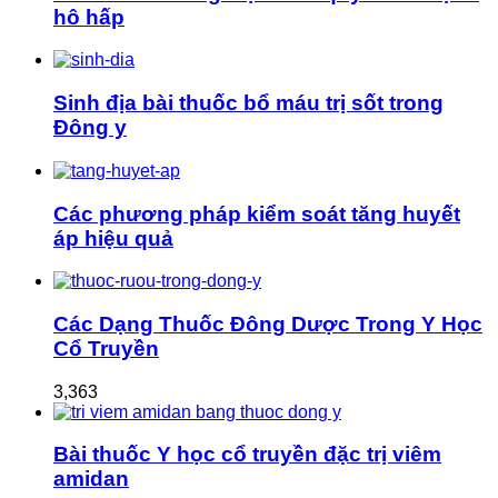
hô hấp
Sinh địa bài thuốc bổ máu trị sốt trong
Đông y
Các phương pháp kiểm soát tăng huyết
áp hiệu quả
Các Dạng Thuốc Đông Dược Trong Y Học
Cổ Truyền
3,363
Bài thuốc Y học cổ truyền đặc trị viêm
amidan