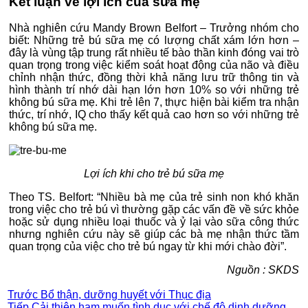
Kết luận về lợi ích của sữa mẹ
Nhà nghiên cứu Mandy Brown Belfort – Trưởng nhóm cho
biết: Những trẻ bú sữa mẹ có lượng chất xám lớn hơn –
đây là vùng tập trung rất nhiều tế bào thần kinh đóng vai trò
quan trọng trong việc kiểm soát hoạt động của não và điều
chỉnh nhận thức, đồng thời khả năng lưu trữ thông tin và
hình thành trí nhớ dài hạn lớn hơn 10% so với những trẻ
không bú sữa mẹ. Khi trẻ lên 7, thực hiện bài kiểm tra nhận
thức, trí nhớ, IQ cho thấy kết quả cao hơn so với những trẻ
không bú sữa mẹ.
Lợi ích khi cho trẻ bú sữa mẹ
Theo TS. Belfort: “Nhiều bà mẹ của trẻ sinh non khó khăn
trong việc cho trẻ bú vì thường gặp các vấn đề về sức khỏe
hoặc sử dụng nhiều loại thuốc và ỷ lại vào sữa công thức
nhưng nghiên cứu này sẽ giúp các bà mẹ nhận thức tầm
quan trọng của việc cho trẻ bú ngay từ khi mới chào đời”.
Nguồn : SKDS
Trước
Bổ thận, dưỡng huyết với Thục địa
Tiếp
Cải thiện ham muốn tình dục với chế độ dinh dưỡng