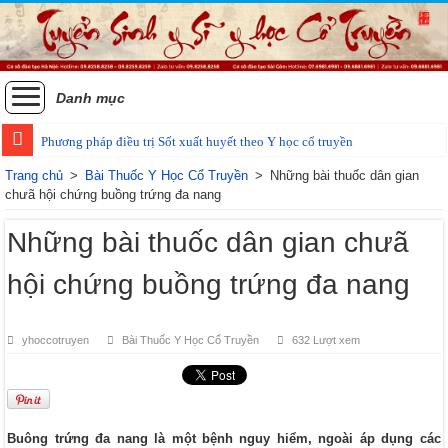
Danh mục
Phương pháp điều trị Sốt xuất huyết theo Y học cổ truyền
Các phương pháp điều trị zona thần kinh bằng Đông y
Trang chủ
>
Bài Thuốc Y Học Cổ Truyền
>
Những bài thuốc dân gian
chưã hội chứng buồng trứng đa nang
Những bài thuốc dân gian chưã
hội chứng buồng trứng đa nang
yhoccotruyen
Bài Thuốc Y Học Cổ Truyền
632 Lượt xem
Buông trứng đa nang là một bệnh nguy hiểm, ngoài áp dụng các