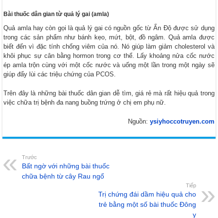
Bài thuốc dân gian từ quả lý gai (amla)
Quả amla hay còn gọi là quả lý gai có nguồn gốc từ Ấn Độ được sử dụng
trong các sản phẩm như bánh kẹo, mứt, bột, đồ ngâm. Quả amla được
biết đến vì đặc tính chống viêm của nó. Nó giúp làm giảm cholesterol và
khôi phục sự cân bằng hormon trong cơ thể. Lấy khoảng nửa cốc nước
ép amla trộn cùng với một cốc nước và uống một lần trong một ngày sẽ
giúp đẩy lùi các triệu chứng của PCOS.
Trên đây là những bài thuốc dân gian dễ tìm, giá rẻ mà rất hiệu quả trong
việc chữa trị bệnh đa nang buồng trứng ở chị em phụ nữ.
Nguồn:
ysiyhoccotruyen.com
Trước
Bất ngờ với những bài thuốc
chữa bệnh từ cây Rau ngổ
Tiếp
Trị chứng đái dầm hiệu quả cho
trẻ bằng một số bài thuốc Đông
y