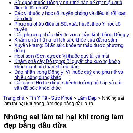
Sử dụng thuốc Đông y như thế nào để đạt hiệu quả
điều trị tốt nhất?
Các vị thuốc y học cổ truyền phòng và điều trị rối loạn
tiền đình
Phương pháp điều trị Sốt xuất huyết theo Y học cổ
truyền
Các phương pháp điều trị zona thần kinh bằng Đông y
Khám phá những lợi ích sức khỏe của đằng sâm
Xuyên khung: Bí ẩn sức khỏe từ thảo dược phương
đông
Hoài sơn (Sơn dược): Vị thuốc quý từ củ mài
Khám phá cây Đỗ trọng: Bí quyết cho xương khớp
khỏe mạnh và thận khí dồi dào
Đào nhân trong Đông y: Vị thuốc quý cho phụ nữ và
nhiều công dụng khác
Cát cánh: Hỗ trợ điều trị bệnh đường hô hấp và các
vấn đề sức khỏe khác
Trang chủ
>
Tin Y Tế - Sức Khoẻ
>
Làm Đẹp
>
Những sai
lầm tai hại khi trong làm đẹp bằng dầu dừa
Những sai lầm tai hại khi trong làm
đẹp bằng dầu dừa