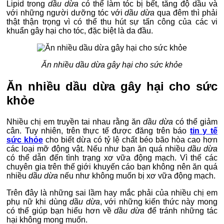
Lipid trong
dầu dừa
có thể làm tóc bị bết, tăng độ dầu và
với những người dưỡng tóc với
dầu dừa
qua đêm thì phải
thật thận trọng vì có thể thu hút sự tấn công của các vi
khuẩn gây hại cho tóc, đặc biệt là da đầu.
Ăn nhiều dầu dừa gây hại cho sức khỏe
Ăn nhiều dầu dừa gây hại cho sức
khỏe
Nhiều chị em truyền tai nhau rằng ăn
dầu dừa
có thể giảm
cân. Tuy nhiên, trên thực tế được đăng trên báo
tin y tế
sức khỏe
cho biết dừa có tỷ lệ chất béo bão hòa cao hơn
các loại mỡ động vật. Nếu như bạn ăn quá nhiều
dầu dừa
có thể dẫn đến tình trạng xơ vữa động mạch. Vì thế các
chuyên gia trên thế giới khuyến cáo bạn không nên ăn quá
nhiều
dầu dừa
nếu như không muốn bị xơ vữa động mạch.
Trên đây là những sai lầm hay mắc phải của nhiều chị em
phụ nữ khi dùng
dầu dừa
, với những kiến thức này mong
có thể giúp bạn hiểu hơn về
dầu dừa
để tránh những tác
hại không mong muốn.