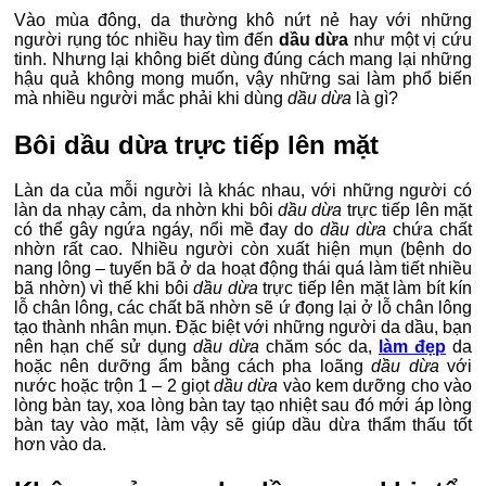
Vào mùa đông, da thường khô nứt nẻ hay với những
người rụng tóc nhiều hay tìm đến
dầu dừa
như một vị cứu
tinh. Nhưng lại không biết dùng đúng cách mang lại những
hậu quả không mong muốn, vậy những sai làm phổ biến
mà nhiều người mắc phải khi dùng
dầu dừa
là gì?
Bôi dầu dừa trực tiếp lên mặt
Làn da của mỗi người là khác nhau, với những người có
làn da nhạy cảm, da nhờn khi bôi
dầu dừa
trực tiếp lên mặt
có thể gây ngứa ngáy, nổi mề đay do
dầu dừa
chứa chất
nhờn rất cao. Nhiều người còn xuất hiện mụn (bệnh do
nang lông – tuyến bã ở da hoạt động thái quá làm tiết nhiều
bã nhờn) vì thế khi bôi
dầu dừa
trực tiếp lên mặt làm bít kín
lỗ chân lông, các chất bã nhờn sẽ ứ đọng lại ở lỗ chân lông
tạo thành nhân mụn. Đặc biệt với những người da dầu, bạn
nên hạn chế sử dụng
dầu dừa
chăm sóc da,
làm đẹp
da
hoặc nên dưỡng ẩm bằng cách pha loãng
dầu dừa
với
nước hoặc trộn 1 – 2 giọt
dầu dừa
vào kem dưỡng cho vào
lòng bàn tay, xoa lòng bàn tay tạo nhiệt sau đó mới áp lòng
bàn tay vào mặt, làm vậy sẽ giúp dầu dừa thẩm thấu tốt
hơn vào da.