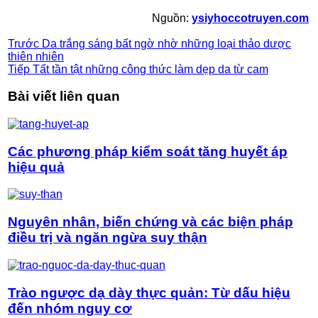
Nguồn:
ysiyhoccotruyen.com
Trước
Da trắng sáng bất ngờ nhờ những loại thảo dược
thiên nhiên
Tiếp
Tất tần tật những công thức làm dẹp da từ cam
Bài viết liên quan
Các phương pháp kiểm soát tăng huyết áp
hiệu quả
Nguyên nhân, biến chứng và các biện pháp
điều trị và ngăn ngừa suy thận
Trào ngược dạ dày thực quản: Từ dấu hiệu
đến nhóm nguy cơ