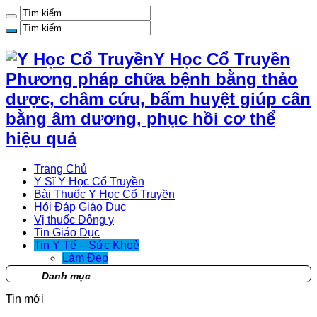
Y Học Cổ Truyền
Phương pháp chữa bệnh bằng thảo
dược, châm cứu, bấm huyệt giúp cân
bằng âm dương, phục hồi cơ thể
hiệu quả
Trang Chủ
Y Sĩ Y Học Cổ Truyền
Bài Thuốc Y Học Cổ Truyền
Hỏi Đáp Giáo Dục
Vị thuốc Đông y
Tin Giáo Dục
Tin Y Tế – Sức Khoẻ
Làm Đẹp
Danh mục
Tin mới