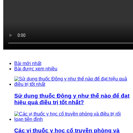
Bài mới nhất
Bài được xem nhiều
Sử dụng thuốc Đông y như thế nào để đạt
hiệu quả điều trị tốt nhất?
Các vị thuốc y học cổ truyền phòng và