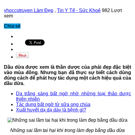
yhoccotruyen
Làm Đẹp
,
Tin Y Tế - Sức Khoẻ
982 Lượt
xem
Chia sẻ
Dầu dừa được xem là thần dược của phái đẹp đặc biệt
vào mùa đông. Nhưng bạn đã thực sự biết cách dùng
đúng cách để phát huy tác dụng một cách hiệu quả của
dầu dừa.
Da trắng sáng bất ngờ nhờ những loại thảo dược
thiên nhiên
Tác dụng bất ngờ từ sữa ong chúa
Xuất huyết dạ dạ dày là bệnh gì?
Những sai lầm tai hại khi trong làm đẹp bằng dầu dừa