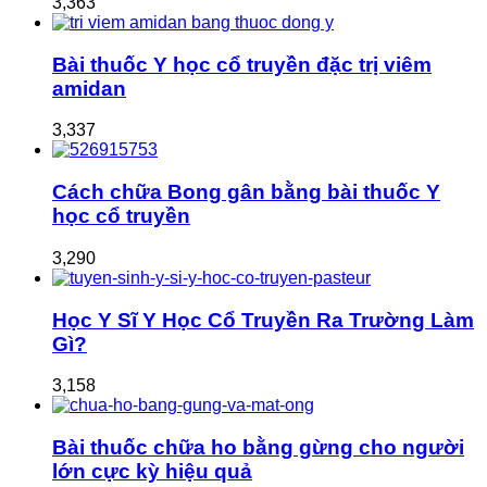
3,363
Bài thuốc Y học cổ truyền đặc trị viêm
amidan
3,337
Cách chữa Bong gân bằng bài thuốc Y
học cổ truyền
3,290
Học Y Sĩ Y Học Cổ Truyền Ra Trường Làm
Gì?
3,158
Bài thuốc chữa ho bằng gừng cho người
lớn cực kỳ hiệu quả