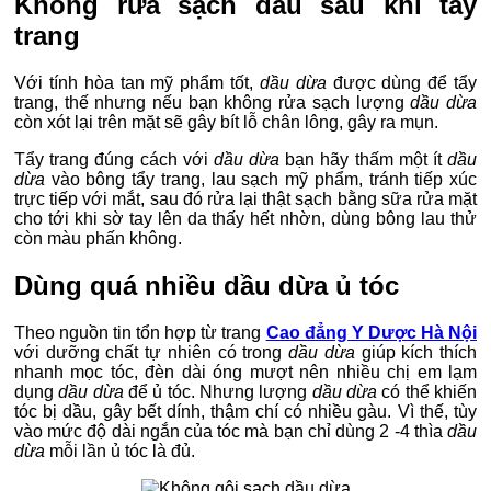
Không rửa sạch dầu sau khi tẩy
trang
Với tính hòa tan mỹ phẩm tốt,
dầu dừa
được dùng để tẩy
trang, thế nhưng nếu bạn không rửa sạch lượng
dầu dừa
còn xót lại trên mặt sẽ gây bít lỗ chân lông, gây ra mụn.
Tẩy trang đúng cách với
dầu dừa
bạn hãy thấm một ít
dầu
dừa
vào bông tẩy trang, lau sạch mỹ phẩm, tránh tiếp xúc
trực tiếp với mắt, sau đó rửa lại thật sạch bằng sữa rửa mặt
cho tới khi sờ tay lên da thấy hết nhờn, dùng bông lau thử
còn màu phấn không.
Dùng quá nhiều dầu dừa ủ tóc
Theo nguồn tin tổn hợp từ trang
Cao đẳng Y Dược Hà Nội
với dưỡng chất tự nhiên có trong
dầu dừa
giúp kích thích
nhanh mọc tóc, đèn dài óng mượt nên nhiều chị em lạm
dụng
dầu dừa
để ủ tóc. Nhưng lượng
dầu dừa
có thể khiến
tóc bị dầu, gây bết dính, thậm chí có nhiều gàu. Vì thế, tùy
vào mức độ dài ngắn của tóc mà bạn chỉ dùng 2 -4 thìa
dầu
dừa
mỗi lần ủ tóc là đủ.