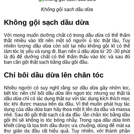
Không gội sạch dầu dừa
Không gội sạch dầu dừa
Với mong muốn dưỡng chất có trong
dầu dừa
có thể thấm
thật nhiều vào tốt nên một số người ủ tóc thật lâu, Tuy
nhiên lượng
dầu dừa
còn sót lại nếu không gội kĩ có thể
làm tóc bị yếu và rụng đi. Bạn nên
ủ dầu dừa
từ 20 -30 phút
là đủ để dưỡng chất có thể thẩm thấu vào tóc và sau đó
bạn cần gội thật sạch bằng dầu gội đầu.
Chỉ bôi dầu dừa lên chân tóc
Nhiều người có suy nghĩ rằng sợ
dầu dừa
gây nhờn toc,
bết tóc nên chỉ bôi
dầu dừa
lên ngọn tóc nhưng sự thật là
dầu dừa
chỉ có tác dụng thật sự với tác dụng kích thích mọc
tóc khi được massa trên da đầu. Vì thế muốn phát huy tác
dụng của
dầu dừa
bạn hãy thoa một ít lên da dầu và massa
nhé. Sau đó gội thật sạch cả da đầu lẫn chân tóc bằng dầu
gội thì sẽ không lo tóc bóng nhẫy. Trong spa
dầu dừa
tinh
khiết cũng là lọa tinh dầu được ưa chuộng, dùng để mát xa
thư giãn da đầu rất hiệu quả. Tuy nhiên, với thành phần