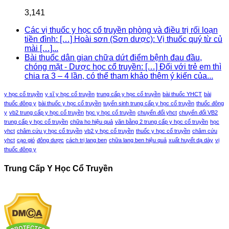
3,141
Các vị thuốc y học cổ truyền phòng và điều trị rối loạn
tiền đình: […] Hoài sơn (Sơn dược): Vị thuốc quý từ củ
mài […]...
Bài thuốc dân gian chữa dứt điểm bệnh đau đầu,
chóng mặt - Dược học cổ truyền: […] Đối với trẻ em thì
chia ra 3 – 4 lần, có thể tham khảo thêm ý kiến của...
y học cổ truyền
y sĩ y học cổ truyền
trung cấp y học cổ truyền
bài thuốc YHCT
bài
thuốc đông y
bài thuốc y học cổ truyền
tuyển sinh trung cấp y học cổ truyền
thuốc đông
y
vb2 trung cấp y học cổ truyền
học y học cổ truyền
chuyển đổi yhct
chuyển đổi VB2
trung cấp y học cổ truyền
chữa ho hiệu quả
văn bằng 2 trung cấp y học cổ truyền
học
yhct
châm cứu y học cổ truyền
vb2 y học cổ truyền
thuốc y học cổ truyền
châm cứu
yhct
cạo gió
đông dược
cách trị lang ben
chữa lang ben hiệu quả
xuất huyết dạ dày
vị
thuốc đông y
Trung Cấp Y Học Cổ Truyền