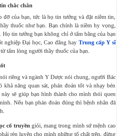
tin chắc chắn
 đỡ của bạn, tức là họ tin tưởng và đặt niềm tin,
thầy thuốc như bạn. Bạn chính là niềm hy vọng,
họ. Họ tin tưởng bạn không chỉ ở tấm bằng của bạn
tốt nghiệp Đại học, Cao đẳng hay
Trung cấp Y sĩ
từ tấm lòng người thầy thuốc của bạn.
ốt
 nói riêng và ngành Y Dược nói chung, người Bác
 có khả năng quan sát, phán đoán tốt và nhạy bén
 này sẽ giúp bạn hình thành cho mình thói quen
 mình. Nếu bạn phán đoán đúng thì bệnh nhân đã
h.
ọc cổ truyền
giỏi, mang trong mình sứ mệnh cao
 phải rèn luyện cho mình những tố chất trên, đừng