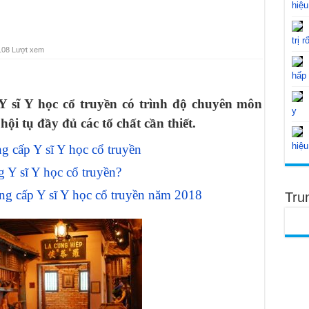
hiệu
trị r
108 Lượt xem
hấp
Y sĩ Y học cổ truyền có trình độ chuyên môn
y
ội tụ đầy đủ các tố chất cần thiết.
hiệu
ng cấp Y sĩ Y học cổ truyền
 Y sĩ Y học cổ truyền?
ng cấp Y sĩ Y học cổ truyền năm 2018
Tru