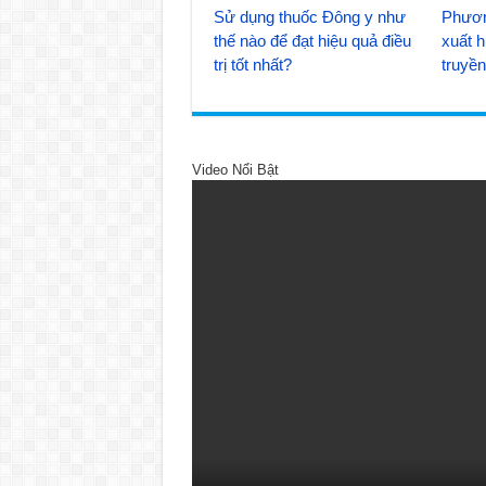
Sử dụng thuốc Đông y như
Phươn
thế nào để đạt hiệu quả điều
xuất h
trị tốt nhất?
truyề
Video Nổi Bật