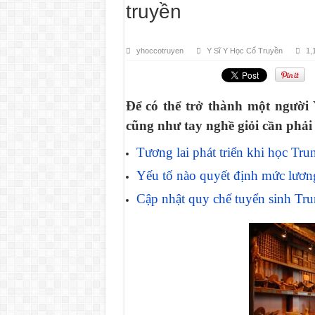
truyền
yhoccotruyen
Y Sĩ Y Học Cổ Truyền
1,
Để có thể trở thành một người 
cũng như tay nghề giỏi cần phải h
Tương lai phát triển khi học Tru
Yếu tố nào quyết định mức lương
Cập nhật quy chế tuyển sinh Tru