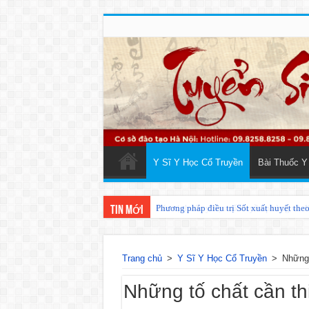
Y Sĩ Y Học Cổ Truyền
Bài Thuốc Y
Phương pháp điều trị Sốt xuất huyết the
Tin mới
Trang chủ
>
Y Sĩ Y Học Cổ Truyền
>
Những 
Những tố chất cần th