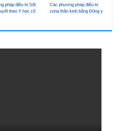
g pháp điều trị Sốt
Các phương pháp điều trị
uyết theo Y học cổ
zona thần kinh bằng Đông y
n