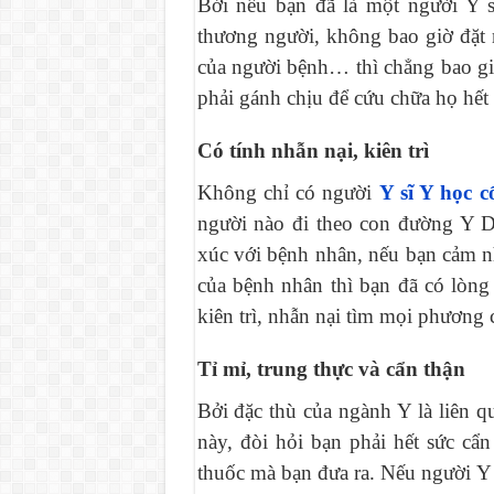
Bởi nếu bạn đã là một người Y s
thương người, không bao giờ đặt
của người bệnh… thì chẳng bao g
phải gánh chịu để cứu chữa họ hết 
Có tính
nhẫn nại, kiên trì
Không chỉ có người
Y sĩ Y học c
người nào đi theo con đường Y D
xúc với bệnh nhân, nếu bạn cảm n
của bệnh nhân thì bạn đã có lòn
kiên trì, nhẫn nại tìm mọi phương
Tỉ mỉ, trung thực và cẩn thận
Bởi đặc thù của ngành Y là liên 
này, đòi hỏi bạn phải hết sức cẩn
thuốc mà bạn đưa ra. Nếu người Y 