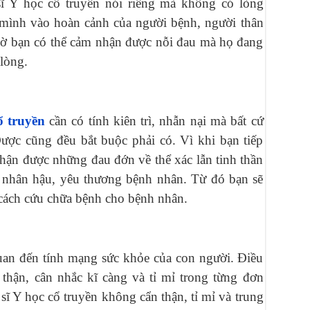
ĩ Y học cổ truyền nói riêng mà không có lòng
 mình vào hoàn cảnh của người bệnh, người thân
iờ bạn có thể cảm nhận được nỗi đau mà họ đang
lòng.
ổ truyền
cần có tính kiên trì, nhẫn nại mà bất cứ
ược cũng đều bắt buộc phải có. Vì khi bạn tiếp
hận được những đau đớn về thể xác lẫn tinh thần
g nhân hậu, yêu thương bệnh nhân. Từ đó bạn sẽ
 cách cứu chữa bệnh cho bệnh nhân.
quan đến tính mạng sức khỏe của con người. Điều
 thận, cân nhắc kĩ càng và tỉ mỉ trong từng đơn
sĩ Y học cổ truyền không cẩn thận, tỉ mỉ và trung