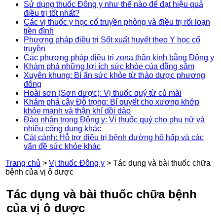
Sử dụng thuốc Đông y như thế nào để đạt hiệu quả
điều trị tốt nhất?
Các vị thuốc y học cổ truyền phòng và điều trị rối loạn
tiền đình
Phương pháp điều trị Sốt xuất huyết theo Y học cổ
truyền
Các phương pháp điều trị zona thần kinh bằng Đông y
Khám phá những lợi ích sức khỏe của đằng sâm
Xuyên khung: Bí ẩn sức khỏe từ thảo dược phương
đông
Hoài sơn (Sơn dược): Vị thuốc quý từ củ mài
Khám phá cây Đỗ trọng: Bí quyết cho xương khớp
khỏe mạnh và thận khí dồi dào
Đào nhân trong Đông y: Vị thuốc quý cho phụ nữ và
nhiều công dụng khác
Cát cánh: Hỗ trợ điều trị bệnh đường hô hấp và các
vấn đề sức khỏe khác
Trang chủ
>
Vị thuốc Đông y
>
Tác dụng và bài thuốc chữa
bệnh của vị ô dược
Tác dụng và bài thuốc chữa bệnh
của vị ô dược