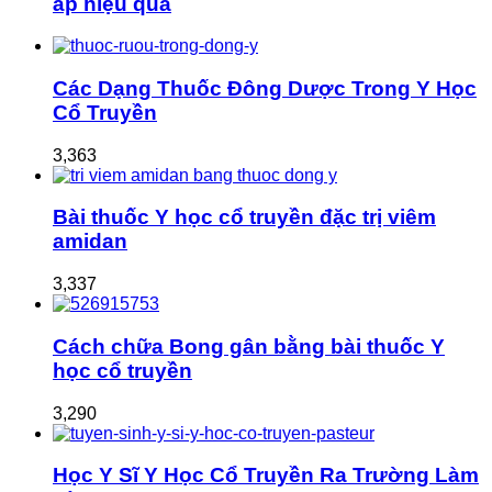
áp hiệu quả
Các Dạng Thuốc Đông Dược Trong Y Học
Cổ Truyền
3,363
Bài thuốc Y học cổ truyền đặc trị viêm
amidan
3,337
Cách chữa Bong gân bằng bài thuốc Y
học cổ truyền
3,290
Học Y Sĩ Y Học Cổ Truyền Ra Trường Làm