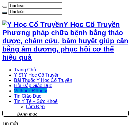
Y Học Cổ Truyền
Phương pháp chữa bệnh bằng thảo
dược, châm cứu, bấm huyệt giúp cân
bằng âm dương, phục hồi cơ thể
hiệu quả
Trang Chủ
Y Sĩ Y Học Cổ Truyền
Bài Thuốc Y Học Cổ Truyền
Hỏi Đáp Giáo Dục
Vị thuốc Đông y
Tin Giáo Dục
Tin Y Tế – Sức Khoẻ
Làm Đẹp
Danh mục
Tin mới