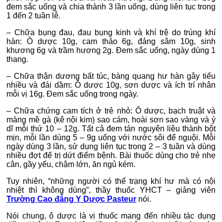
đem sắc uống và chia thành 3 lần uống, dùng liên tục trong
1 đến 2 tuần lễ.
– Chữa bụng đau, đau bụng kinh và khí trệ do trúng khí
hàn: Ô dược 10g, cam thảo 6g, đảng sâm 10g, sinh
khương 6g và trầm hương 2g. Đem sắc uống, ngày dùng 1
thang.
– Chữa thận dương bất túc, bàng quang hư hàn gây tiểu
nhiều và đái dầm: Ô dược 10g, sơn dược và ích trí nhân
mỗi vị 16g. Đem sắc uống trong ngày.
– Chữa chứng cam tích ở trẻ nhỏ: Ô dược, bạch truật và
màng mề gà (kê nội kim) sao cám, hoài sơn sao vàng và ý
dĩ mỗi thứ 10 – 12g. Tất cả đem tán nguyên liệu thành bột
mịn, mỗi lần dùng 5 – 9g uống với nước sôi để nguội. Mỗi
ngày dùng 3 lần, sử dụng liên tục trong 2 – 3 tuần và dùng
nhiều đợt để trị dứt điểm bệnh. Bài thuốc dùng cho trẻ nhẹ
cân, gầy yếu, chậm lớn, ăn ngủ kém.
Tuy nhiên, “những người có thể trạng khí hư mà có nội
nhiệt thì không dùng”, thầy thuốc YHCT – giảng viên
Trường Cao đẳng Y Dược Pasteur
nói.
Nói chung, ô dược là vị thuốc mang đến nhiều tác dụng