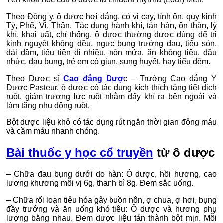
Theo Đông y, ô dược hơi đắng, có vị cay, tính ôn, quy kinh
Tỳ, Phế, Vị, Thận. Tác dụng hành khí, tán hàn, ôn thận, lý
khí, khai uất, chỉ thống, ô dược thường được dùng để trị
kinh nguyệt không đều, ngực bụng trướng đau, tiểu són,
đái dầm, tiểu tiện đi nhiều, nôn mửa, ăn không tiêu, đầu
nhức, đau bụng, trẻ em có giun, sung huyết, hay tiểu đêm.
Theo Dược sĩ
Cao đẳng Dượ
c – Trường Cao đẳng Y
Dược Pasteur, ô dược có tác dụng kích thích tăng tiết dịch
ruột, giảm trương lực ruột nhằm đẩy khí ra bên ngoài và
làm tăng nhu động ruột.
Bột dược liệu khô có tác dụng rút ngắn thời gian đông máu
và cầm máu nhanh chóng.
Bài thuốc y học cổ truyền
từ ô dược
– Chữa đau bụng dưới do hàn: Ô dược, hồi hương, cao
lương khương mỗi vị 6g, thanh bì 8g. Đem sắc uống.
– Chữa rối loạn tiêu hóa gây buồn nôn, ợ chua, ợ hơi, bụng
đầy trướng và ăn uống khó tiêu: Ô dược và hương phụ
lượng bằng nhau. Đem dược liệu tán thành bột mịn. Mỗi