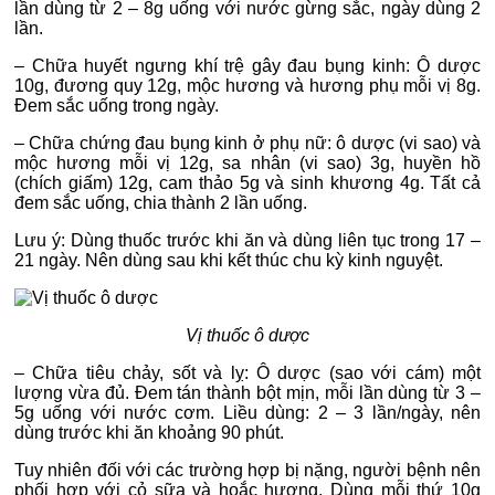
lần dùng từ 2 – 8g uống với nước gừng sắc, ngày dùng 2
lần.
– Chữa huyết ngưng khí trệ gây đau bụng kinh: Ô dược
10g, đương quy 12g, mộc hương và hương phụ mỗi vị 8g.
Đem sắc uống trong ngày.
– Chữa chứng đau bụng kinh ở phụ nữ: ô dược (vi sao) và
mộc hương mỗi vị 12g, sa nhân (vi sao) 3g, huyền hồ
(chích giấm) 12g, cam thảo 5g và sinh khương 4g. Tất cả
đem sắc uống, chia thành 2 lần uống.
Lưu ý: Dùng thuốc trước khi ăn và dùng liên tục trong 17 –
21 ngày. Nên dùng sau khi kết thúc chu kỳ kinh nguyệt.
Vị thuốc ô dược
– Chữa tiêu chảy, sốt và lỵ: Ô dược (sao với cám) một
lượng vừa đủ. Đem tán thành bột mịn, mỗi lần dùng từ 3 –
5g uống với nước cơm. Liều dùng: 2 – 3 lần/ngày, nên
dùng trước khi ăn khoảng 90 phút.
Tuy nhiên đối với các trường hợp bị nặng, người bệnh nên
phối hợp với cỏ sữa và hoắc hương. Dùng mỗi thứ 10g