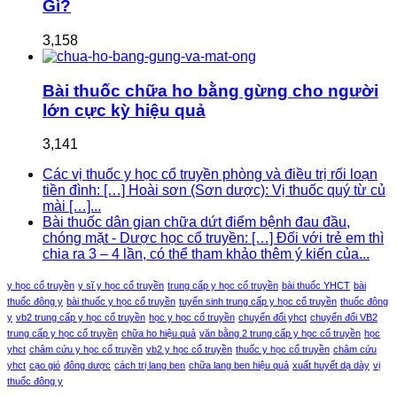
Gì?
3,158
Bài thuốc chữa ho bằng gừng cho người
lớn cực kỳ hiệu quả
3,141
Các vị thuốc y học cổ truyền phòng và điều trị rối loạn
tiền đình: […] Hoài sơn (Sơn dược): Vị thuốc quý từ củ
mài […]...
Bài thuốc dân gian chữa dứt điểm bệnh đau đầu,
chóng mặt - Dược học cổ truyền: […] Đối với trẻ em thì
chia ra 3 – 4 lần, có thể tham khảo thêm ý kiến của...
y học cổ truyền
y sĩ y học cổ truyền
trung cấp y học cổ truyền
bài thuốc YHCT
bài
thuốc đông y
bài thuốc y học cổ truyền
tuyển sinh trung cấp y học cổ truyền
thuốc đông
y
vb2 trung cấp y học cổ truyền
học y học cổ truyền
chuyển đổi yhct
chuyển đổi VB2
trung cấp y học cổ truyền
chữa ho hiệu quả
văn bằng 2 trung cấp y học cổ truyền
học
yhct
châm cứu y học cổ truyền
vb2 y học cổ truyền
thuốc y học cổ truyền
châm cứu
yhct
cạo gió
đông dược
cách trị lang ben
chữa lang ben hiệu quả
xuất huyết dạ dày
vị
thuốc đông y