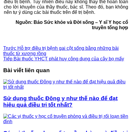
điều trị bệnh. Tuy nhiên điều này không thay thế hoàn toàn
cho lời khuyên của thầy thuốc, bác sĩ. Theo đó, bạn không
nên tự ý dùng các bài thuốc trên để trị bệnh.
Nguồn: Báo Sức khỏe và Đời sống – Y sĩ Y học cổ
truyền tổng hợp
Bệnh viện thẩm mỹ Gangwhoo
Bệnh viện thẩm mỹ Gangwhoo
Bệnh viện thẩm mỹ Gangwhoo
Bệnh viện thẩm mỹ Gangwhoo
Bác sĩ Phùng Mạnh Cường
Bác sĩ Phùng Mạnh Cường
Bệnh viện thẩm mỹ gangwhoo
Trước
Hỗ trợ điều trị bệnh gai cột sống bằng những bài
thuốc từ xương rồng
Tiếp
Bài thuốc YHCT phát huy công dụng của cây bọ mẩy
Bài viết liên quan
Sử dụng thuốc Đông y như thế nào để đạt
hiệu quả điều trị tốt nhất?