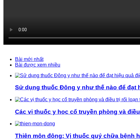
Bài mới nhất
Bài được xem nhiều
Sử dụng thuốc Đông y như thế nào để đạt hi
Các vị thuốc y học cổ truyền phòng và điều t
Thiên môn đông: Vị thuốc quý chữa bệnh 