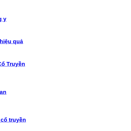
g y
hiệu quả
Cổ Truyền
dan
cổ truyền