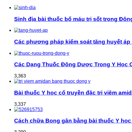
Sinh địa bài thuốc bổ máu trị sốt trong Đôn
Các phương pháp kiểm soát tăng huyết áp 
Các Dạng Thuốc Đông Dược Trong Y Học 
3,363
Bài thuốc Y học cổ truyền đặc trị viêm ami
3,337
Cách chữa Bong gân bằng bài thuốc Y học 