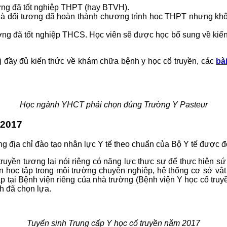
ượng đã tốt nghiệp THPT (hay BTVH).
nh là đối tượng đã hoàn thành chương trình học THPT nhưng k
tượng đã tốt nghiệp THCS. Học viên sẽ được học bổ sung về ki
ị đầy đủ kiến thức về khám chữa bệnh y học cổ truyền, các
bà
Học ngành YHCT phải chọn đúng Trường Y Pasteur
 2017
g địa chỉ đào tạo nhân lực Y tế theo chuẩn của Bộ Y tế được đ
ổ truyền tương lai nói riêng có năng lực thực sự để thực hiện
 học tập trong môi trường chuyên nghiệp, hệ thống cơ sở vật c
tập tại Bệnh viện riêng của nhà trường (Bệnh viện Y học cổ tr
h đã chọn lựa.
Tuyển sinh Trung cấp Y học cổ truyền năm 2017