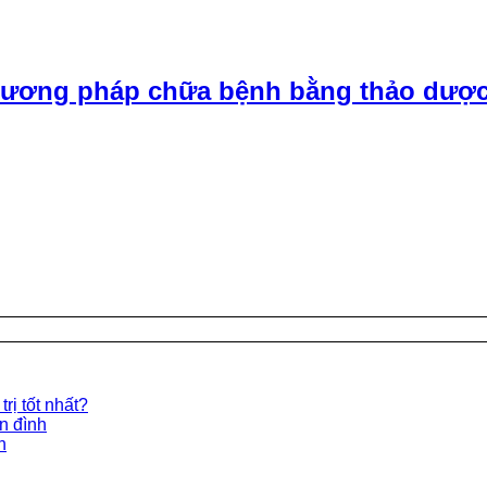
ương pháp chữa bệnh bằng thảo dược
rị tốt nhất?
ền đình
n