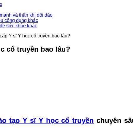
ng
mạnh và thận khí dồi dào
ều công dụng khác
 đề sức khỏe khác
cấp Y sĩ Y học cổ truyền bao lâu?
ọc cổ truyền bao lâu?
ào tạo Y sĩ Y học cổ truyền
chuyên sâu