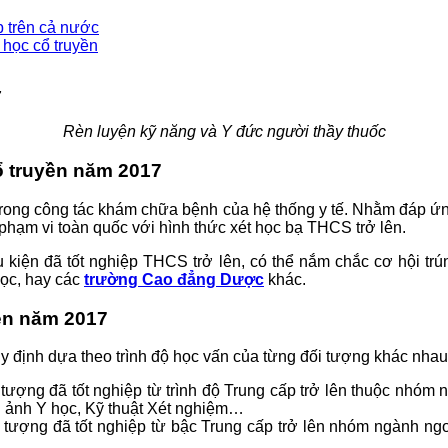
p trên cả nước
 học cổ truyền
Rèn luyện kỹ năng và Y đức người thầy thuốc
ổ truyền năm 2017
 trong công tác khám chữa bệnh của hệ thống y tế. Nhằm đáp ứ
 phạm vi toàn quốc với hình thức xét học bạ THCS trở lên.
iều kiện đã tốt nghiệp THCS trở lên, có thể nắm chắc cơ hội t
học, hay các
trường Cao đẳng Dược
khác.
yền năm 2017
y định dựa theo trình độ học vấn của từng đối tượng khác nhau
ối tượng đã tốt nghiệp từ trình độ Trung cấp trở lên thuộc nh
nh ảnh Y học, Kỹ thuật Xét nghiệm…
ối tượng đã tốt nghiệp từ bậc Trung cấp trở lên nhóm ngành n