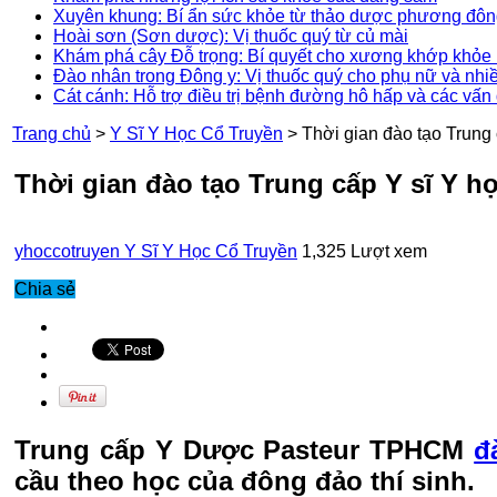
Xuyên khung: Bí ẩn sức khỏe từ thảo dược phương đô
Hoài sơn (Sơn dược): Vị thuốc quý từ củ mài
Khám phá cây Đỗ trọng: Bí quyết cho xương khớp khỏe 
Đào nhân trong Đông y: Vị thuốc quý cho phụ nữ và nhi
Cát cánh: Hỗ trợ điều trị bệnh đường hô hấp và các vấn
Trang chủ
>
Y Sĩ Y Học Cổ Truyền
>
Thời gian đào tạo Trung 
Thời gian đào tạo Trung cấp Y sĩ Y h
yhoccotruyen
Y Sĩ Y Học Cổ Truyền
1,325 Lượt xem
Chia sẻ
Trung cấp Y Dược Pasteur TPHCM
đ
cầu theo học của đông đảo thí sinh.