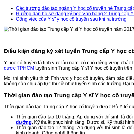
Các trường đào tạo ngành Y học cổ truyền hệ Trung cấ
Hướng dẫn hồ sơ đăng ký học Văn bằng 2 Trung cấp Y
Công việc của Y sĩ y học cổ truyền sau khi ra trường
Điều kiện đăng ký xét tuyển Trung cấp Y học c
Y học cổ truyền là lĩnh vực lâu năm, có chỗ đứng vững chắc
dược TPHCM
tuyển sinh Trung cấp Y sĩ Y học cổ truyền trên
Mọi thí sinh yêu thích lĩnh vực y học cổ truyền, đảm bảo đ
không cần chịu áp lực thi cử như tuyển sinh các trường Đại 
Thời gian đào tạo Trung cấp Y sĩ Y học cổ tru
Thời gian đào tạo Trung cấp Y học cổ truyền được Bộ Y tế qu
Thời gian đào tạo 10 tháng: Áp dụng với thí sinh là đ
dưỡng
, Kỹ thuật phục hình răng, Dược sĩ, Kỹ thuật hì
Thời gian đào tạo 12 tháng: Áp dụng với thí sinh là đ
kinh doanh, Công nghệ thông tin…