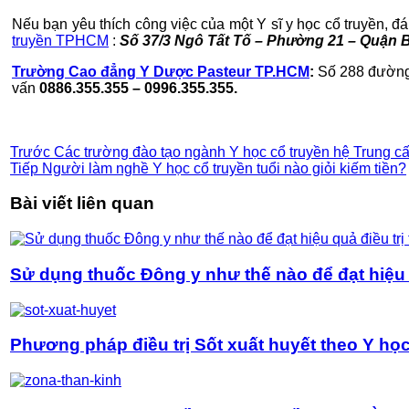
Nếu bạn yêu thích công việc của một Y sĩ y học cổ truyền, 
truyền TPHCM
:
Số 37/3 Ngô Tất Tố – Phường 21 – Quận Bì
Trường Cao đẳng Y Dược Pasteur TP.HCM
:
Số 288 đường 
vấn
0886.355.355 – 0996.355.355.
Trước
Các trường đào tạo ngành Y học cổ truyền hệ Trung cấ
Tiếp
Người làm nghề Y học cổ truyền tuổi nào giỏi kiếm tiền?
Bài viết liên quan
Sử dụng thuốc Đông y như thế nào để đạt hiệu q
Phương pháp điều trị Sốt xuất huyết theo Y học