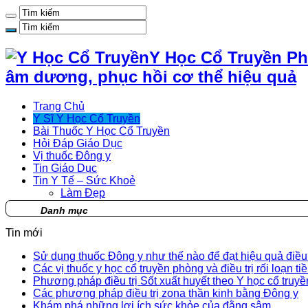
Y Học Cổ Truyền Ph
âm dương, phục hồi cơ thể hiệu quả
Trang Chủ
Y Sĩ Y Học Cổ Truyền
Bài Thuốc Y Học Cổ Truyền
Hỏi Đáp Giáo Dục
Vị thuốc Đông y
Tin Giáo Dục
Tin Y Tế – Sức Khoẻ
Làm Đẹp
Danh mục
Tin mới
Sử dụng thuốc Đông y như thế nào để đạt hiệu quả điều t
Các vị thuốc y học cổ truyền phòng và điều trị rối loạn ti
Phương pháp điều trị Sốt xuất huyết theo Y học cổ truyề
Các phương pháp điều trị zona thần kinh bằng Đông y
Khám phá những lợi ích sức khỏe của đằng sâm