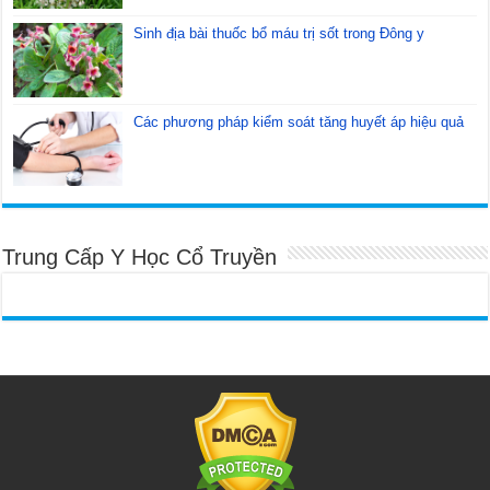
Sinh địa bài thuốc bổ máu trị sốt trong Đông y
Các phương pháp kiểm soát tăng huyết áp hiệu quả
Trung Cấp Y Học Cổ Truyền