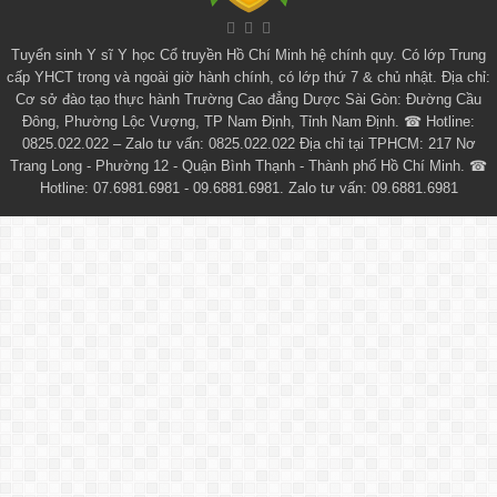
Tuyển sinh
Y sĩ Y học Cổ truyền Hồ Chí Minh
hệ chính quy. Có lớp
Trung
cấp YHCT
trong và ngoài giờ hành chính, có lớp thứ 7 & chủ nhật. Địa chỉ:
Cơ sở đào tạo thực hành Trường Cao đẳng Dược Sài Gòn: Đường Cầu
Đông, Phường Lộc Vượng, TP Nam Định, Tỉnh Nam Định. ☎ Hotline:
0825.022.022 – Zalo tư vấn: 0825.022.022 Địa chỉ tại TPHCM: 217 Nơ
Trang Long - Phường 12 - Quận Bình Thạnh - Thành phố Hồ Chí Minh. ☎
Hotline: 07.6981.6981 - 09.6881.6981. Zalo tư vấn: 09.6881.6981