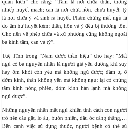
quan kiện” cho rằng: “Tâm là nơi chứa thần, thống
nhiếp huyết mạch; can là nơi chứa hồn, chứa huyết; tỳ
là nơi chứa ý và sinh ra huyết. Phàm chứng mất ngủ là
do âm hư huyết kém; thần, hồn và ý đều bị thương tổn.
Cho nên về phép chữa và xử phương cũng không ngoài
ba kinh tâm, can và tỳ”.
Tuệ Tĩnh trong “Nam dược thần hiệu” cho hay: “Mất
ngủ có ba nguyên nhân là người già yếu dương khí suy
hay ốm khỏi còn yếu mà không ngủ được; đàm tụ ở
đởm kinh, thần không yên mà không ngủ; lại có chứng
tâm kinh nóng phiền, đởm kinh hàn lạnh mà không
ngủ được”.
Những nguyên nhân mất ngủ khiến tính cách con người
trở nên cáu gắt, lo âu, buồn phiền, đầu óc căng thẳng,…
Bên cạnh việc sử dụng thuốc, người bệnh có thể sử