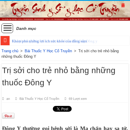
Danh mục
Khám phá những lợi ích sức khỏe của đằng sâm
Trang chủ
>
Bài Thuốc Y Học Cổ Truyền
>
Trị sởi cho trẻ nhỏ bằng
những thuốc Đông Y
Trị sởi cho trẻ nhỏ bằng những
thuốc Đông Y
an
Bài Thuốc Y Học Cổ Truyền
69 Lượt xem
Đông Y thường gọi bệnh sởi là Ma chẩn hay sa tử,