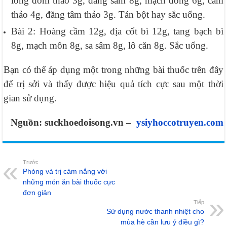
long đởm thảo 3g, đảng sâm 8g, mạch đông 6g, cam
thảo 4g, đăng tâm thảo 3g. Tán bột hay sắc uống.
Bài 2: Hoàng cầm 12g, địa cốt bì 12g, tang bạch bì
8g, mạch môn 8g, sa sâm 8g, lô căn 8g. Sắc uống.
Bạn có thể áp dụng một trong những bài thuốc trên đây
để trị sởi và thấy được hiệu quả tích cực sau một thời
gian sử dụng.
Nguồn: suckhoedoisong.vn –
ysiyhoccotruyen.com
Trước
Phòng và trị cảm nắng với
những món ăn bài thuốc cực
đơn giản
Tiếp
Sử dụng nước thanh nhiệt cho
mùa hè cần lưu ý điều gì?