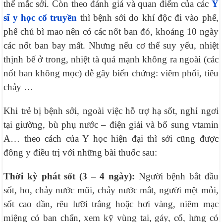
thể mắc sởi. Còn theo đánh giá và quan điểm của các
Y
sĩ y học cổ truyền
thì bệnh sởi do khí độc đi vào phế,
phế chủ bì mao nên có các nốt ban đỏ, khoảng 10 ngày
các nốt ban bay mất. Nhưng nếu cơ thể suy yếu, nhiệt
thịnh bế ở trong, nhiệt tà quá mạnh không ra ngoài (các
nốt ban không mọc) dễ gây biến chứng: viêm phổi, tiêu
chảy …
Khi trẻ bị bệnh sởi, ngoài việc hỗ trợ hạ sốt, nghỉ ngơi
tại giường, bù phụ nước – điện giải và bổ sung vtamin
A… theo cách của Y học hiện đại thì sởi cũng được
đông y điều trị với những bài thuốc sau:
Thời kỳ phát sốt (3 – 4 ngày):
Người bệnh bắt đầu
sốt, ho, chảy nước mũi, chảy nước mắt, người mệt mỏi,
sốt cao dần, rêu lưỡi trắng hoặc hơi vàng, niêm mạc
miệng có ban chẩn, xem kỹ vùng tai, gáy, cổ, lưng có