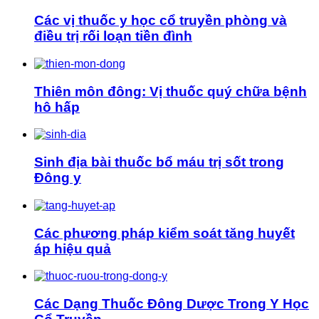
Các vị thuốc y học cổ truyền phòng và
điều trị rối loạn tiền đình
Thiên môn đông: Vị thuốc quý chữa bệnh
hô hấp
Sinh địa bài thuốc bổ máu trị sốt trong
Đông y
Các phương pháp kiểm soát tăng huyết
áp hiệu quả
Các Dạng Thuốc Đông Dược Trong Y Học