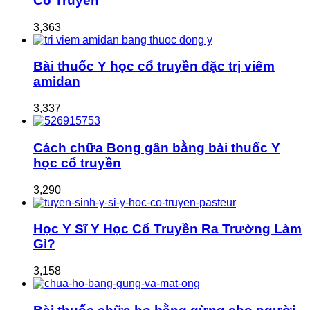
Cổ Truyền
3,363
Bài thuốc Y học cổ truyền đặc trị viêm
amidan
3,337
Cách chữa Bong gân bằng bài thuốc Y
học cổ truyền
3,290
Học Y Sĩ Y Học Cổ Truyền Ra Trường Làm
Gì?
3,158