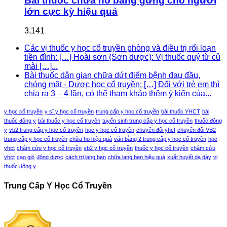
Bài thuốc chữa ho bằng gừng cho người
lớn cực kỳ hiệu quả
3,141
Các vị thuốc y học cổ truyền phòng và điều trị rối loạn
tiền đình: […] Hoài sơn (Sơn dược): Vị thuốc quý từ củ
mài […]...
Bài thuốc dân gian chữa dứt điểm bệnh đau đầu,
chóng mặt - Dược học cổ truyền: […] Đối với trẻ em thì
chia ra 3 – 4 lần, có thể tham khảo thêm ý kiến của...
y học cổ truyền
y sĩ y học cổ truyền
trung cấp y học cổ truyền
bài thuốc YHCT
bài
thuốc đông y
bài thuốc y học cổ truyền
tuyển sinh trung cấp y học cổ truyền
thuốc đông
y
vb2 trung cấp y học cổ truyền
học y học cổ truyền
chuyển đổi yhct
chuyển đổi VB2
trung cấp y học cổ truyền
chữa ho hiệu quả
văn bằng 2 trung cấp y học cổ truyền
học
yhct
châm cứu y học cổ truyền
vb2 y học cổ truyền
thuốc y học cổ truyền
châm cứu
yhct
cạo gió
đông dược
cách trị lang ben
chữa lang ben hiệu quả
xuất huyết dạ dày
vị
thuốc đông y
Trung Cấp Y Học Cổ Truyền