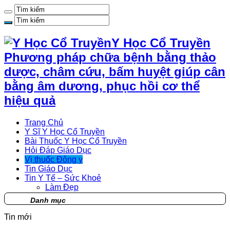
Y Học Cổ Truyền
Phương pháp chữa bệnh bằng thảo
dược, châm cứu, bấm huyệt giúp cân
bằng âm dương, phục hồi cơ thể
hiệu quả
Trang Chủ
Y Sĩ Y Học Cổ Truyền
Bài Thuốc Y Học Cổ Truyền
Hỏi Đáp Giáo Dục
Vị thuốc Đông y
Tin Giáo Dục
Tin Y Tế – Sức Khoẻ
Làm Đẹp
Danh mục
Tin mới