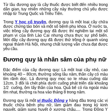
Từ lâu đương quy là cây thuốc được biết đến nhiều trong
dân gian, tuy nhiên những cây này thường chủ yếu được
nhập từ Trung Quốc và Triều Tiên.
Trong
Y học cổ truyền
, đương quy là một loại cây chữa
được chứng táo bón và một số bệnh phụ khoa. Ở nước ta,
việc trồng cây đương quy đã được thí nghiệm tại một số
phạm vi của tỉnh Lào Cai nhưng chưa thực sự phổ biến.
Mới đây cây đương quy đã được thử trồng ở quanh vùng
ngoại thành Hà Nội, nhưng chất lượng vẫn chưa đạt được
yêu cầu.
Đương quy là nhân sâm của phụ nữ
Đặc điểm của cây đương quy: Là một loại cây nhỏ, cao
khoảng 40 – 80cm, thường sống lâu năm, thân cây có màu
tím rãnh dọc. Lá đương quy mọc so le nhau cuống dài
12cm, 3 đôi lá chét phía dưới cuống phát triển dài khoảng
1/2 cuống, ôm lấy thân của hoa. Quả bế có rìa ngoài màu
tím nhạt, thường ra hoa vào tháng 8 trong năm.
Đương quy là một
vị thuốc Đông y
hàng đầu trong các vị
thuốc chữa bệnh phụ nữ, làm giảm đau trong kỳ kinh
nguyệt, giảm sung huyết ở xương chậu,… Trong Đông Y