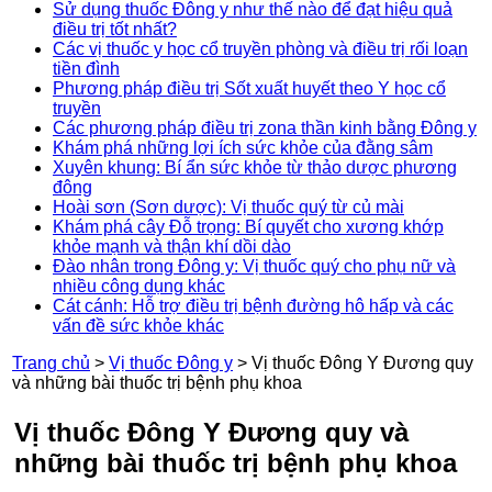
Sử dụng thuốc Đông y như thế nào để đạt hiệu quả
điều trị tốt nhất?
Các vị thuốc y học cổ truyền phòng và điều trị rối loạn
tiền đình
Phương pháp điều trị Sốt xuất huyết theo Y học cổ
truyền
Các phương pháp điều trị zona thần kinh bằng Đông y
Khám phá những lợi ích sức khỏe của đằng sâm
Xuyên khung: Bí ẩn sức khỏe từ thảo dược phương
đông
Hoài sơn (Sơn dược): Vị thuốc quý từ củ mài
Khám phá cây Đỗ trọng: Bí quyết cho xương khớp
khỏe mạnh và thận khí dồi dào
Đào nhân trong Đông y: Vị thuốc quý cho phụ nữ và
nhiều công dụng khác
Cát cánh: Hỗ trợ điều trị bệnh đường hô hấp và các
vấn đề sức khỏe khác
Trang chủ
>
Vị thuốc Đông y
>
Vị thuốc Đông Y Đương quy
và những bài thuốc trị bệnh phụ khoa
Vị thuốc Đông Y Đương quy và
những bài thuốc trị bệnh phụ khoa