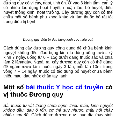
đương quy có vị cay, ngọt, tính ôn. Ở vào 3 kinh tâm, can tỳ
có nhiều tác dụng hoạt huyết, nhuận táo, bổ huyết, điều
huyết thông kinh, hoạt trường. Cây đương quy còn có thể
chữa một số bệnh phụ khoa khác và làm thuốc bổ rất tốt
trong điều trị bệnh.
Đương quy điều trị đau bụng kinh cực hiệu quả
Cách dùng cây đương quy công dụng để chữa bệnh kinh
nguyệt không đều, đau bụng kinh là dùng uống trước kỳ
kinh 7 ngày, uống từ 6 – 15g dưới dạng thuốc sắc và chia
làm 2 lần/ngày. Ngoài ra, cây đương quy còn có thể dùng
để ngâm rượu làm thuốc ngày 3 lần, mỗi lần 10ml trong
vòng 7 – 14 ngày, thuốc có tác dụng bổ huyết chữa bệnh
thiếu máu, đau nhức chân tay, lạnh.
Một số
bài thuốc Y học cổ truyền
có
vị thuốc Đương quy
Bài thuốc tứ vật thang chữa bệnh thiếu máu, kinh nguyệt
không đều, đau ở rốn, cơ thể suy nhược, máu hôi chảy
nhiều sau đẻ
. Cách dùng: đương quy, thục địa (hay sinh