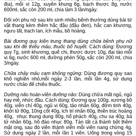
địa), mỗi vị 12g, xuyên khung 6g, bạch thược 8g, nước
600ml, sắc còn 200 ml, chia làm 3 lần/ngày.
Đối với phụ nữ sau khi sinh nhiều bệnh thường dùng bài tứ
vật thang kèm thêm hắc đậu (đậu đen), hắc can khương,
ngưu tất, trạch lan, ích mẫu, bồ hoàng.
Bài đương quy kiện trung thang dùng chữa bệnh phụ nữ
sau khi đẻ thiếu máu, thuốc bổ huyết
. Cách dùng: Đương
quy 7g, sinh khương, quế chi, thược dược 10g, đại táo mỗi
vị 6g, nước 600 ml, đường phèn 50g, sắc còn 200 ml, chia
3/ngày.
Chữa chảy máu cam không ngừng:
Dùng đương quy sao
khô nghiền nhỏ,mỗi ngày 2-3 lần, mỗi lần 4g, sử dụng
nước cháo để chiêu thuốc.
Dưỡng não hoàn-vìên dưỡng não:
Dùng chữa mất ngủ, ngủ
hay mê, nhức đầu. Cách dùng: Đương quy 100g, xương bồ
40g, viễn chí 40g, ngũ vị 60g, táo nhân 60g, đởm tinh 40g,
khởi tử 80g, 10ng cốt 40g, ích trí nhân 60g, thiên trúc hoàng
40g, nhục thung dung 80g, hổ phách 40g, chu sa 40g, bá
tử nhân 60g, hồ đào nhục 80g. Tán tất cả thành bột thêm
mật ong, sau đó viên thành viên mỗi viên nang chừng 4g.
Sử dụng ngày 2 lần, mỗi lần 1 viên. Uống trong vòng 15