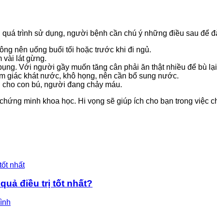
 quá trình sử dụng, người bệnh cần chú ý những điều sau để đ
ng nên uống buổi tối hoặc trước khi đi ngủ.
 vài lát gừng.
bụng. Với người gầy muốn tăng cân phải ăn thật nhiều để bù lạ
ảm giác khát nước, khô họng, nên cần bổ sung nước.
g cho con bú, người đang chảy máu.
chứng minh khoa học. Hi vọng sẽ giúp ích cho bạn trong việc c
uả điều trị tốt nhất?