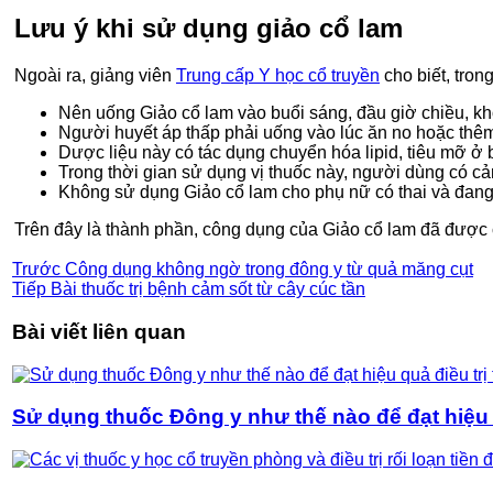
Lưu ý khi sử dụng giảo cổ lam
Ngoài ra, giảng viên
Trung cấp Y học cổ truyền
cho biết, t
rong
Nên uống Giảo cổ lam vào buổi sáng, đầu giờ chiều, khô
Người huyết áp thấp phải uống vào lúc ăn no hoặc thêm
Dược liệu này có tác dụng chuyển hóa lipid, tiêu mỡ ở 
Trong thời gian sử dụng vị thuốc này, người dùng có c
Không sử dụng Giảo cổ lam cho phụ nữ có thai và đan
Trên đây là thành phần, công dụng của Giảo cổ lam đã được 
Trước
Công dụng không ngờ trong đông y từ quả măng cụt
Tiếp
Bài thuốc trị bệnh cảm sốt từ cây cúc tần
Bài viết liên quan
Sử dụng thuốc Đông y như thế nào để đạt hiệu q