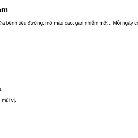
lam
chữa bệnh tiểu đường, mỡ máu cao, gan nhiễm mỡ… Mỗi ngày c
u.
 mùi vị.