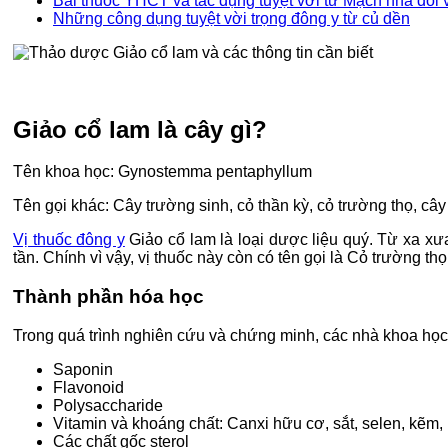
Bài thuốc YHCT và tác dụng tuyệt vời từ Mạch nha đối 
Những công dụng tuyệt vời trọng đông y từ củ dền
Giảo cổ lam là cây gì?
Tên khoa học: Gynostemma pentaphyllum
Tên gọi khác: Cây trường sinh, cỏ thần kỳ, cỏ trường thọ, cây
Vị thuốc đông y
Giảo cổ lam là loại dược liệu quý. Từ xa xư
tần. Chính vì vậy, vị thuốc này còn có tên gọi là Cỏ trường thọ
Thành phần hóa học
Trong quá trình nghiên cứu và chứng minh, các nhà khoa học đ
Saponin
Flavonoid
Polysaccharide
Vitamin và khoáng chất: Canxi hữu cơ, sắt, selen, kẽ
Các chất gốc sterol