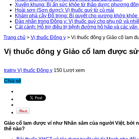
Xuyên khung: Bí ẩn sức khỏe từ thảo dược phương đô
Hoài sơn (Sơn dược): Vị thuốc quý từ củ mài
Khám phá cây Đỗ trọng: Bí quyết cho xương khớp khỏe 
Đào nhân trong Đông y: Vị thuốc quý cho phụ nữ và nhi
Cát cánh: Hỗ trợ điều trị bệnh đường hô hấp và các vấn
Trang chủ
>
Vị thuốc Đông y
>
Vị thuốc đông y Giảo cổ lam 
Vị thuốc đông y Giảo cổ lam được s
tratnv
Vị thuốc Đông y
150 Lượt xem
Chia sẻ
Giảo cổ lam được ví như Nhân sâm của người Việt, bởi 
thế nào?