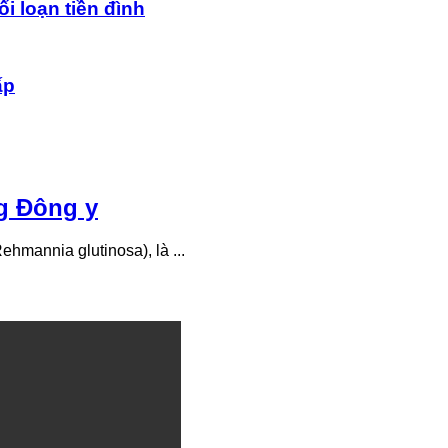
ối loạn tiền đình
ấp
ng Đông y
ehmannia glutinosa), là ...