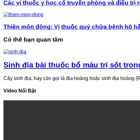
Các vị thuốc y học cổ truyền phòng và điều trị r
Thiên môn đông: Vị thuốc quý chữa bệnh hô h
Có thể bạn quan tâm
Sinh địa bài thuốc bổ máu trị sốt tro
Cây sinh địa, hay còn gọi là địa hoàng hoặc sinh địa hoàng (R
Video Nổi Bật