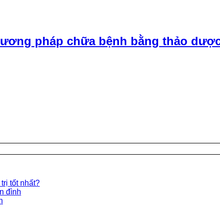
ương pháp chữa bệnh bằng thảo dược
rị tốt nhất?
ền đình
n