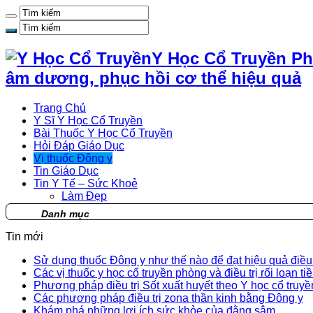
Y Học Cổ Truyền Ph
âm dương, phục hồi cơ thể hiệu quả
Trang Chủ
Y Sĩ Y Học Cổ Truyền
Bài Thuốc Y Học Cổ Truyền
Hỏi Đáp Giáo Dục
Vị thuốc Đông y
Tin Giáo Dục
Tin Y Tế – Sức Khoẻ
Làm Đẹp
Danh mục
Tin mới
Sử dụng thuốc Đông y như thế nào để đạt hiệu quả điều t
Các vị thuốc y học cổ truyền phòng và điều trị rối loạn ti
Phương pháp điều trị Sốt xuất huyết theo Y học cổ truyề
Các phương pháp điều trị zona thần kinh bằng Đông y
Khám phá những lợi ích sức khỏe của đằng sâm