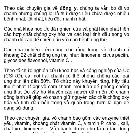
Theo các chuyên gia về
đông y
, chúng ta vẫn bỏ đi vỏ
chanh nhưng chúng lại là thứ dược liệu chữa được nhiều
bệnh nhất, tốt nhất, tiêu độc mạnh nhất.
Các nhà khoa học Úc đã nghiên cứu và phát hiện phát hiện
các hợp chất chống oxy hóa và các loại tinh dầu trong vỏ
chanh đủ cao để chiến đấu với căn bệnh ung thư.
Các nhà nghiên cứu cũng cho rằng trong vỏ chanh có
khoảng 22 chất chống ung thư như: limonene, citrus pectin,
glycosides flavonnol, vitamin C…
Theo tổ chức nghiên cứu khoa học và công nghiệp của Úc
(CSIRO), cả một trái chanh có thể phòng chống các loại
ung thư lên đến 50%. Tổ chức này khuyên rằng, hãy tiêu
thụ ít nhất 150gr vỏ cam chanh mỗi tuần để phòng chống
ung thư. Do vậy họ khuyến cáo người dân nên trữ chanh
đông lạnh sẽ giúp vỏ chanh giữ nguyên các chất chống oxy
hóa và tinh dầu bên trong và quan trọng hơn là bạn dễ
dàng sử dụng.
Theo các chuyên gia, vỏ chanh bao gồm các enzyme thiết
yếu, vitamin, khoáng chất vitamin C, vitamin P, canxi, kali,
chất xơ, limonene… Vỏ chanh được cho là có tác dụng