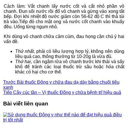
Cách làm: Vắt chanh lấy nước cốt và cắt nhỏ phần vỏ
chanh. Đun sôi nước rồi đổ vỏ chanh và gừng vào xong tắt
bếp. Đợi khi nhiệt độ nước giảm còn 56-62 độ C thì thả túi
trà vào.Tiếp đó cho mật ong và nước cốt chanh vào khuấy
đều. Uống từng ngụm nhỏ.
Khi dùng vỏ chanh chữa cảm cúm, đau họng cần chú ý hai
vấn đề.
Thứ nhất
, phải có liều lượng hợp lý, không nên dùng
liều quá cao, thông thường từ 10-20g là vừa đủ.
Thứ hai
, cần ngâm rửa vỏ chanh trước khi thái và sấy
khô để tránh các loại thuốc trừ sâu hoặc hóa chất
khác có hại cho cơ thể.
Trước
Bài thuốc Đông y chữa đau dạ dày bằng chuối tiêu
xanh
Tiếp
Cây cúc tần – Vị thuốc Đông y chữa bệnh trĩ hiệu quả
Bài viết liên quan