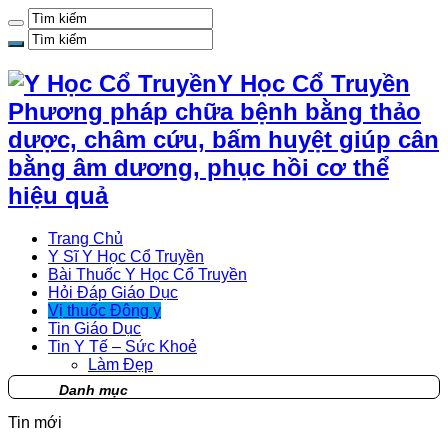
Y Học Cổ Truyền
Phương pháp chữa bệnh bằng thảo
dược, châm cứu, bấm huyệt giúp cân
bằng âm dương, phục hồi cơ thể
hiệu quả
Trang Chủ
Y Sĩ Y Học Cổ Truyền
Bài Thuốc Y Học Cổ Truyền
Hỏi Đáp Giáo Dục
Vị thuốc Đông y
Tin Giáo Dục
Tin Y Tế – Sức Khoẻ
Làm Đẹp
Danh mục
Tin mới