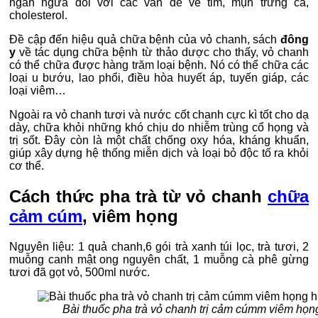
ngăn ngừa đối với các vấn đề về tim, mụn trứng cá,
cholesterol.
Đề cập đến hiệu quả chữa bệnh của vỏ chanh, sách
đông
y
về tác dụng chữa bệnh từ thảo dược cho thấy, vỏ chanh
có thể chữa được hàng trăm loại bệnh. Nó có thể chữa các
loại u bướu, lao phổi, điều hòa huyết áp, tuyến giáp, các
loại viêm…
Ngoài ra vỏ chanh tươi và nước cốt chanh cực kì tốt cho dạ
dày, chữa khỏi những khó chịu do nhiễm trùng cổ họng và
trị sốt. Đây còn là một chất chống oxy hóa, kháng khuẩn,
giúp xây dựng hệ thống miễn dịch và loại bỏ độc tố ra khỏi
cơ thể.
Cách thức pha trà từ vỏ chanh
chữa
cảm cúm
, viêm họng
Nguyên liệu: 1 quả chanh,6 gói trà xanh túi lọc, trà tươi, 2
muỗng canh mật ong nguyên chất, 1 muỗng cà phê gừng
tươi đã gọt vỏ, 500ml nước.
Bài thuốc pha trà vỏ chanh trị cảm cúmm viêm họn