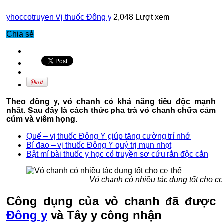
yhoccotruyen
Vị thuốc Đông y
2,048 Lượt xem
Chia sẻ
Theo đông y, vỏ chanh có khả năng tiêu độc mạnh
nhất. Sau đây là cách thức pha trà vỏ chanh chữa cảm
cúm và viêm họng.
Quế – vị thuốc Đông Y giúp tăng cường trí nhớ
Bí đao – vị thuốc Đông Y quý trị mụn nhọt
Bật mí bài thuốc y học cổ truyền sơ cứu rắn độc cắn
Vỏ chanh có nhiều tác dụng tốt cho cơ
Công dụng của vỏ chanh đã được
Đông y
và Tây y công nhận