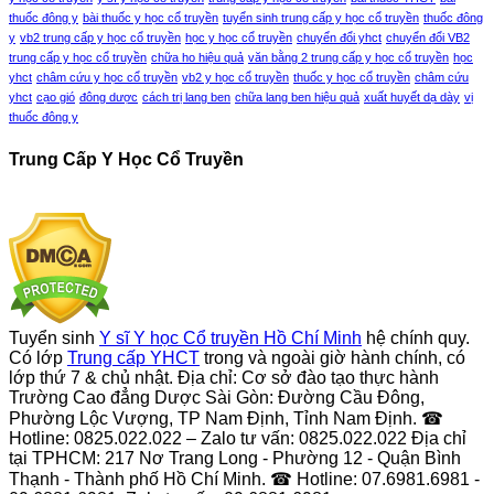
thuốc đông y
bài thuốc y học cổ truyền
tuyển sinh trung cấp y học cổ truyền
thuốc đông
y
vb2 trung cấp y học cổ truyền
học y học cổ truyền
chuyển đổi yhct
chuyển đổi VB2
trung cấp y học cổ truyền
chữa ho hiệu quả
văn bằng 2 trung cấp y học cổ truyền
học
yhct
châm cứu y học cổ truyền
vb2 y học cổ truyền
thuốc y học cổ truyền
châm cứu
yhct
cạo gió
đông dược
cách trị lang ben
chữa lang ben hiệu quả
xuất huyết dạ dày
vị
thuốc đông y
Trung Cấp Y Học Cổ Truyền
Tuyển sinh
Y sĩ Y học Cổ truyền Hồ Chí Minh
hệ chính quy.
Có lớp
Trung cấp YHCT
trong và ngoài giờ hành chính, có
lớp thứ 7 & chủ nhật. Địa chỉ: Cơ sở đào tạo thực hành
Trường Cao đẳng Dược Sài Gòn: Đường Cầu Đông,
Phường Lộc Vượng, TP Nam Định, Tỉnh Nam Định. ☎
Hotline: 0825.022.022 – Zalo tư vấn: 0825.022.022 Địa chỉ
tại TPHCM: 217 Nơ Trang Long - Phường 12 - Quận Bình
Thạnh - Thành phố Hồ Chí Minh. ☎ Hotline: 07.6981.6981 -