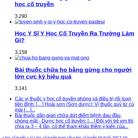
học cổ truyền
3,290
Học Y Sĩ Y Học Cổ Truyền Ra Trường Làm
Gì?
3,158
Bài thuốc chữa ho bằng gừng cho người
lớn cực kỳ hiệu quả
3,141
Các vị thuốc y học cổ truyền phòng và điều trị rối loạn
tiền đình: […] Hoài sơn (Sơn dược): Vị thuốc quý từ củ
mài […]...
Bài thuốc dân gian chữa dứt điểm bệnh đau đầu,
chóng mặt - Dược học cổ truyền: […] Đối với trẻ em thì
chia ra 3 – 4 lần, có thể tham khảo thêm ý kiến của...
y học cổ truyền
y sĩ y học cổ truyền
trung cấp y học cổ truyền
bài thuốc YHCT
bài