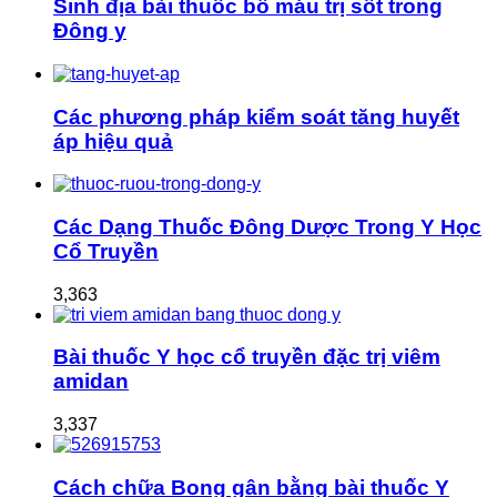
Sinh địa bài thuốc bổ máu trị sốt trong
Đông y
Các phương pháp kiểm soát tăng huyết
áp hiệu quả
Các Dạng Thuốc Đông Dược Trong Y Học
Cổ Truyền
3,363
Bài thuốc Y học cổ truyền đặc trị viêm
amidan
3,337
Cách chữa Bong gân bằng bài thuốc Y