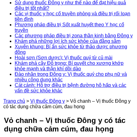
Sử dụng thuốc Đông y như thế nào để đạt hiệu quả
điều trị tốt nhất?
Các vị thuốc y học cổ truyền phòng và điều trị rối loạn
tiền đình
Phương pháp điều trị Sốt xuất huyết theo Y học cổ
truyền
Các phương pháp điều trị zona thần kinh bằng Đông y
Khám phá những lợi ích sức khỏe của đằng sâm
Xuyên khung: Bí ẩn sức khỏe từ thảo dược phương
đông
Hoài sơn (Sơn dược): Vị thuốc quý từ củ mài
Khám phá cây Đỗ trọng: Bí quyết cho xương khớp
khỏe mạnh và thận khí dồi dào
Đào nhân trong Đông y: Vị thuốc quý cho phụ nữ và
nhiều công dụng khác
Cát cánh: Hỗ trợ điều trị bệnh đường hô hấp và các
vấn đề sức khỏe khác
Trang chủ
>
Vị thuốc Đông y
>
Vỏ chanh – Vị thuốc Đông y
có tác dụng chữa cảm cúm, đau họng
Vỏ chanh – Vị thuốc Đông y có tác
dụng chữa cảm cúm, đau họng