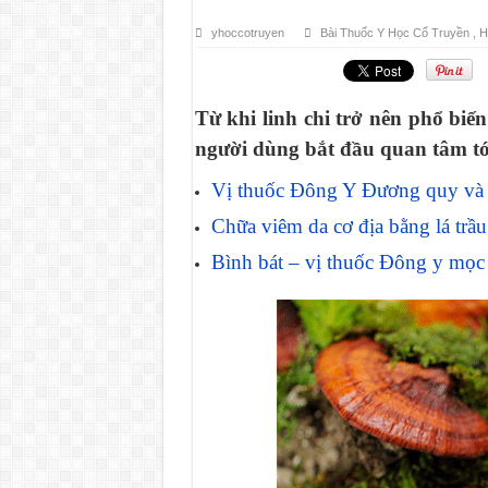
yhoccotruyen
Bài Thuốc Y Học Cổ Truyền
,
H
Từ khi linh chi trở nên phổ biế
người dùng bắt đầu quan tâm tới 
Vị thuốc Đông Y Đương quy và nh
Chữa viêm da cơ địa bằng lá trầ
Bình bát – vị thuốc Đông y mọc 