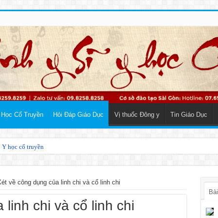
 Học Cổ Truyền
Hỏi Đáp Giáo Dục
Vị thuốc Đông y
Tin Giáo Dục
o Y học cổ truyền
h bằng Đông y
ét về công dụng của linh chi và cổ linh chi
Bài
linh chi và cổ linh chi