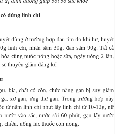
iá trị dinh dưỡng giúp bồi bổ sức khỏe
có dùng linh chi
huyết dùng ở trường hợp đau tim do khí hư, huyết
0g linh chi, nhân sâm 30g, đan sâm 90g. Tất cả
, hòa cũng nước nóng hoặc sữa, ngày uống 2 lần,
h sẽ thuyên giảm đáng kể.
an
u, bia, chất có cồn, chức năng gan bị suy giảm
 ga, xơ gan, ưng thư gan. Trong trường hợp này
c từ nấm linh chi như: lấy linh chi từ 10-12g, nữ
o nước vào sắc, nước sôi 60 phút, gạn lấy nước
g, chiều, uống lúc thuốc còn nóng.