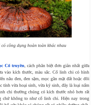
hi có công dụng hoàn toàn khác nhau
ọc Cổ truyền
, cách phân biệt đơn giản nhất giữa
dựa vào kích thước, màu sắc. Cổ linh chi có hình
đến nâu đen, đen sậm, mọc gần mặt đất hoặc đôi
ặc tính vừa hoại sinh, vừa ký sinh, đây là loại nấm
linh chi thường chúng có kích thước nhỏ hơn rất
g chứ không to như cổ linh chi. Hiện nay trong
i bổ sức khỏe vì chúng rất có nhiều dưỡng chất,