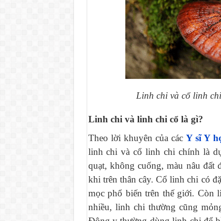
Linh chi và cổ linh c
Linh chi và linh chi cổ là gì?
Theo lời khuyên của các
Y sĩ Y h
linh chi và cổ linh chi chính là 
quạt, không cuống, màu nâu đất 
khi trên thân cây. Cổ linh chi có đ
mọc phổ biến trên thế giới. Còn 
nhiều, linh chi thường cũng mỏn
Đông y thường dùng linh chi để bồ