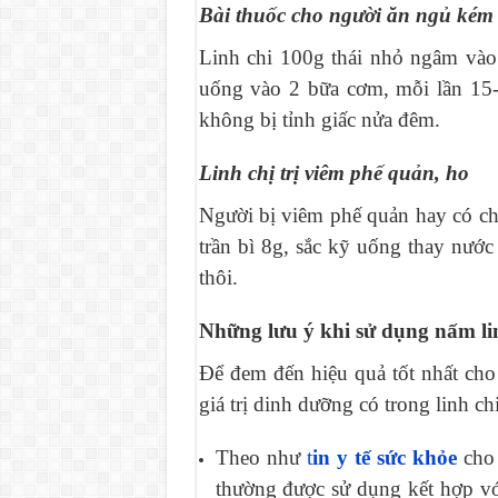
Bài thuốc cho người ăn ngủ kém
Linh chi 100g thái nhỏ ngâm vào
uống vào 2 bữa cơm, mỗi lần 15-
không bị tỉnh giấc nửa đêm.
Linh chị trị viêm phế quản, ho
Người bị viêm phế quản hay có ch
trần bì 8g, sắc kỹ uống thay nướ
thôi.
Những lưu ý khi sử dụng nấm li
Để đem đến hiệu quả tốt nhất ch
giá trị dinh dưỡng có trong linh ch
Theo như
t
in y tế sức khỏe
cho 
thường được sử dụng kết hợp vớ