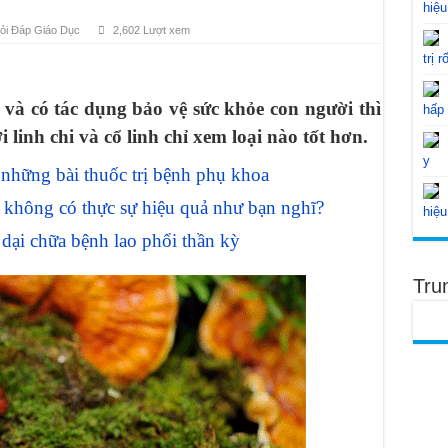
hiệu
ỏi Đáp Giáo Dục
2,602 Lượt xem
trị r
n và có tác dụng bảo vệ sức khỏe con người thì
hấp
linh chi và cổ linh chỉ xem loại nào tốt hơn.
y
ững bài thuốc trị bệnh phụ khoa
u không có thực sự hiệu quả như bạn nghĩ?
hiệu
dại chữa bệnh lao phổi thần kỳ
Tru