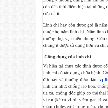
còn đến thời điểm hiện tại những 
cứu rất ít.
Linh chi hay còn được gọi là nấm
thuộc họ nấm linh chi. Nấm linh c
trường thọ, vạn niên nhung. Còn c
chúng ít được sử dụng hơn và chí có
Công dụng của linh chi
Vì hiện tại chưa xác định được cổ
linh chi có tác dụng chữa bệnh. C
đời nay và thường được làm
vị 
linh chi như: chống lão hoá, chốn
tia xạ, chống độc giúp cơ thể thải
vi rút (kể cả vi rút viêm gan B v
giảm cholesterol trong máu, chố