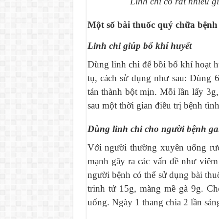
Linh chi có rất nhiều g
Một số bài thuốc quý chữa bệnh 
Linh chi giúp bổ khí huyết
Dùng linh chi để bồi bổ khí hoạt 
tụ, cách sử dụng như sau: Dùng 6
tán thành bột mịn. Mỗi lần lấy 3g
sau một thời gian điều trị bệnh tìn
Dùng linh chi cho người bệnh g
Với người thường xuyên uống rượ
mạnh gây ra các vấn đề như viêm
người bệnh có thể sử dụng bài thuố
trinh tử 15g, màng mề gà 9g. Ch
uống. Ngày 1 thang chia 2 lần sán