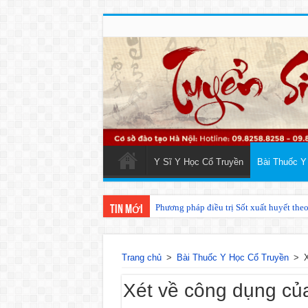
Y Sĩ Y Học Cổ Truyền
Bài Thuốc Y
Phương pháp điều trị Sốt xuất huyết the
Các phương pháp điều trị zona thần kin
Tin mới
Trang chủ
>
Bài Thuốc Y Học Cổ Truyền
>
X
Xét về công dụng của 