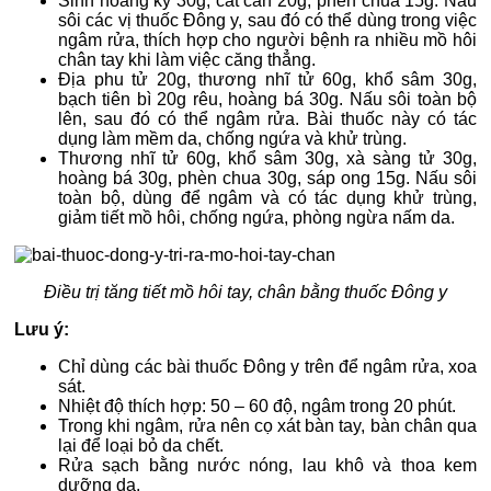
Sinh hoàng kỳ 30g, cát căn 20g, phèn chua 15g. Nấu
sôi các vị thuốc Đông y, sau đó có thể dùng trong việc
ngâm rửa, thích hợp cho người bệnh ra nhiều mồ hôi
chân tay khi làm việc căng thẳng.
Địa phu tử 20g, thương nhĩ tử 60g, khổ sâm 30g,
bạch tiên bì 20g rêu, hoàng bá 30g. Nấu sôi toàn bộ
lên, sau đó có thể ngâm rửa. Bài thuốc này có tác
dụng làm mềm da, chống ngứa và khử trùng.
Thương nhĩ tử 60g, khổ sâm 30g, xà sàng tử 30g,
hoàng bá 30g, phèn chua 30g, sáp ong 15g. Nấu sôi
toàn bộ, dùng để ngâm và có tác dụng khử trùng,
giảm tiết mồ hôi, chống ngứa, phòng ngừa nấm da.
Điều trị tăng tiết mồ hôi tay, chân bằng thuốc Đông y
Lưu ý:
Chỉ dùng các bài thuốc Đông y trên để ngâm rửa, xoa
sát.
Nhiệt độ thích hợp: 50 – 60 độ, ngâm trong 20 phút.
Trong khi ngâm, rửa nên cọ xát bàn tay, bàn chân qua
lại để loại bỏ da chết.
Rửa sạch bằng nước nóng, lau khô và thoa kem
dưỡng da.