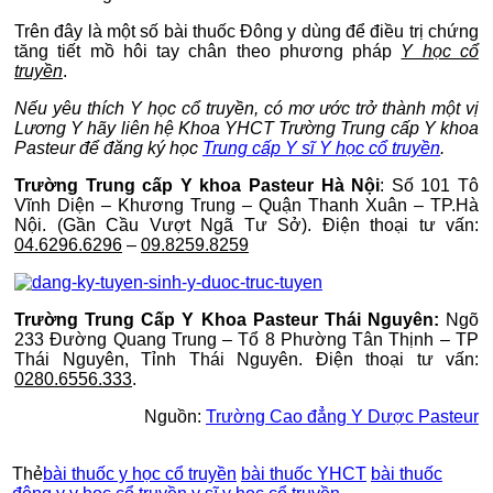
Trên đây là một số bài thuốc Đông y dùng để điều trị chứng
tăng tiết mồ hôi tay chân theo phương pháp
Y học cổ
truyền
.
Nếu yêu thích Y học cổ truyền, có mơ ước trở thành một vị
Lương Y hãy liên hệ Khoa YHCT Trường Trung cấp Y khoa
Pasteur để đăng ký học
Trung cấp Y sĩ Y học cổ truyền
.
Trường Trung cấp Y khoa Pasteur Hà Nội
: Số 101 Tô
Vĩnh Diện – Khương Trung – Quận Thanh Xuân – TP.Hà
Nội. (Gần Cầu Vượt Ngã Tư Sở). Điện thoại tư vấn:
04.6296.6296
–
09.8259.8259
Trường Trung Cấp Y Khoa Pasteur Thái Nguyên:
Ngõ
233 Đường Quang Trung – Tổ 8 Phường Tân Thịnh – TP
Thái Nguyên, Tỉnh Thái Nguyên. Điện thoại tư vấn:
0280.6556.333
.
Nguồn:
Trường Cao đẳng Y Dược Pasteur
Thẻ
bài thuốc y học cổ truyền
bài thuốc YHCT
bài thuốc