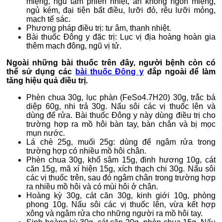
miệng, ngũ tâm phiền nhiệt, ăn không ngon miệng,
ngủ kém, đại tiện bất điều, lưỡi đỏ, rêu lưỡi mỏng,
mạch tế sác.
Phương pháp điều trị: tư âm, thanh nhiệt.
Bài thuốc Đông y đặc trị: Lục vị địa hoàng hoàn gia
thêm mạch đông, ngũ vị tử.
Ngoài những bài thuốc trên đây, người bệnh còn có
thể sử dụng các
bài thuốc Đông y
đắp ngoài để làm
tăng hiệu quả điều trị.
Phèn chua 30g, lục phàn (FeSo4.7H20) 30g, trắc bá
diệp 60g, nhi trả 30g. Nấu sôi các vị thuốc lên và
dùng để rửa. Bài thuốc Đông y này dùng điều trị cho
trường hợp ra mồ hôi bàn tay, bàn chân và bị mọc
mụn nước.
Lá chè 25g, muối 25g: dùng để ngâm rửa trong
trường hợp có nhiều mồ hôi chân.
Phèn chua 30g, khổ sâm 15g, đinh hương 10g, cát
căn 15g, mã xí hiện 15g, xích thạch chi 30g. Nấu sôi
các vị thuốc trên, sau đó ngâm chân trong trường hợp
ra nhiều mồ hôi và có mùi hôi ở chân.
Hoàng kỳ 30g, cát căn 30g, kinh giới 10g, phòng
phong 10g. Nấu sôi các vị thuốc lên, vừa kết hợp
xông và ngâm rửa cho những người ra mồ hôi tay.