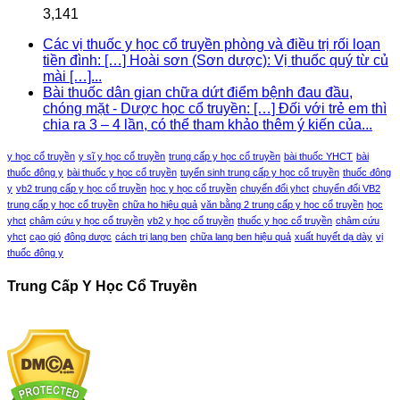
3,141
Các vị thuốc y học cổ truyền phòng và điều trị rối loạn
tiền đình: […] Hoài sơn (Sơn dược): Vị thuốc quý từ củ
mài […]...
Bài thuốc dân gian chữa dứt điểm bệnh đau đầu,
chóng mặt - Dược học cổ truyền: […] Đối với trẻ em thì
chia ra 3 – 4 lần, có thể tham khảo thêm ý kiến của...
y học cổ truyền
y sĩ y học cổ truyền
trung cấp y học cổ truyền
bài thuốc YHCT
bài
thuốc đông y
bài thuốc y học cổ truyền
tuyển sinh trung cấp y học cổ truyền
thuốc đông
y
vb2 trung cấp y học cổ truyền
học y học cổ truyền
chuyển đổi yhct
chuyển đổi VB2
trung cấp y học cổ truyền
chữa ho hiệu quả
văn bằng 2 trung cấp y học cổ truyền
học
yhct
châm cứu y học cổ truyền
vb2 y học cổ truyền
thuốc y học cổ truyền
châm cứu
yhct
cạo gió
đông dược
cách trị lang ben
chữa lang ben hiệu quả
xuất huyết dạ dày
vị
thuốc đông y
Trung Cấp Y Học Cổ Truyền