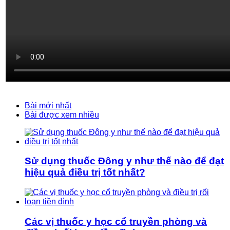
Bài mới nhất
Bài được xem nhiều
Sử dụng thuốc Đông y như thế nào để đạt
hiệu quả điều trị tốt nhất?
Các vị thuốc y học cổ truyền phòng và