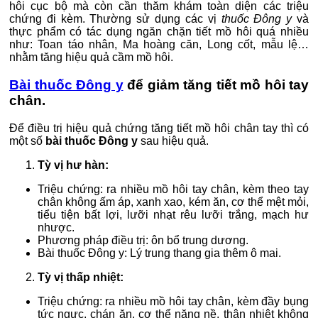
hôi cục bộ mà còn cần thăm khám toàn diện các triệu
chứng đi kèm. Thường sử dụng các vị
thuốc Đông y
và
thực phẩm có tác dụng ngăn chặn tiết mồ hôi quá nhiều
như: Toan táo nhân, Ma hoàng căn, Long cốt, mẫu lệ…
nhằm tăng hiệu quả cầm mồ hôi.
Bài thuốc Đông y
để giảm tăng tiết mồ hôi tay
chân.
Để điều trị hiệu quả chứng tăng tiết mồ hôi chân tay thì có
một số
bài thuốc Đông y
sau hiệu quả.
Tỳ vị hư hàn:
Triệu chứng: ra nhiều mồ hôi tay chân, kèm theo tay
chân không ấm áp, xanh xao, kém ăn, cơ thể mệt mỏi,
tiểu tiện bất lợi, lưỡi nhạt rêu lưỡi trắng, mạch hư
nhược.
Phương pháp điều trị: ôn bổ trung dương.
Bài thuốc Đông y: Lý trung thang gia thêm ô mai.
Tỳ vị thấp nhiệt:
Triệu chứng: ra nhiều mồ hôi tay chân, kèm đầy bụng
tức ngực, chán ăn, cơ thể nặng nề, thân nhiệt không