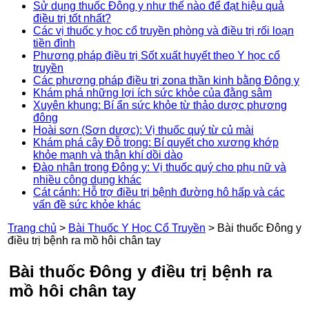
Sử dụng thuốc Đông y như thế nào để đạt hiệu quả
điều trị tốt nhất?
Các vị thuốc y học cổ truyền phòng và điều trị rối loạn
tiền đình
Phương pháp điều trị Sốt xuất huyết theo Y học cổ
truyền
Các phương pháp điều trị zona thần kinh bằng Đông y
Khám phá những lợi ích sức khỏe của đằng sâm
Xuyên khung: Bí ẩn sức khỏe từ thảo dược phương
đông
Hoài sơn (Sơn dược): Vị thuốc quý từ củ mài
Khám phá cây Đỗ trọng: Bí quyết cho xương khớp
khỏe mạnh và thận khí dồi dào
Đào nhân trong Đông y: Vị thuốc quý cho phụ nữ và
nhiều công dụng khác
Cát cánh: Hỗ trợ điều trị bệnh đường hô hấp và các
vấn đề sức khỏe khác
Trang chủ
>
Bài Thuốc Y Học Cổ Truyền
>
Bài thuốc Đông y
điều trị bệnh ra mồ hôi chân tay
Bài thuốc Đông y điều trị bệnh ra
mồ hôi chân tay