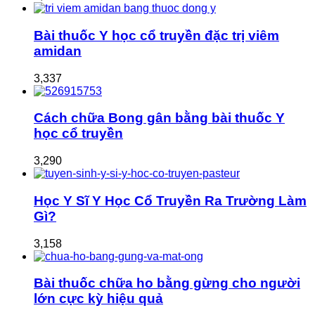
Bài thuốc Y học cổ truyền đặc trị viêm
amidan
3,337
Cách chữa Bong gân bằng bài thuốc Y
học cổ truyền
3,290
Học Y Sĩ Y Học Cổ Truyền Ra Trường Làm
Gì?
3,158
Bài thuốc chữa ho bằng gừng cho người
lớn cực kỳ hiệu quả