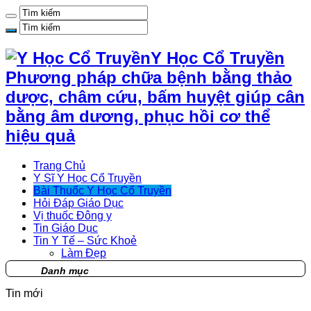
Y Học Cổ Truyền
Phương pháp chữa bệnh bằng thảo
dược, châm cứu, bấm huyệt giúp cân
bằng âm dương, phục hồi cơ thể
hiệu quả
Trang Chủ
Y Sĩ Y Học Cổ Truyền
Bài Thuốc Y Học Cổ Truyền
Hỏi Đáp Giáo Dục
Vị thuốc Đông y
Tin Giáo Dục
Tin Y Tế – Sức Khoẻ
Làm Đẹp
Danh mục
Tin mới