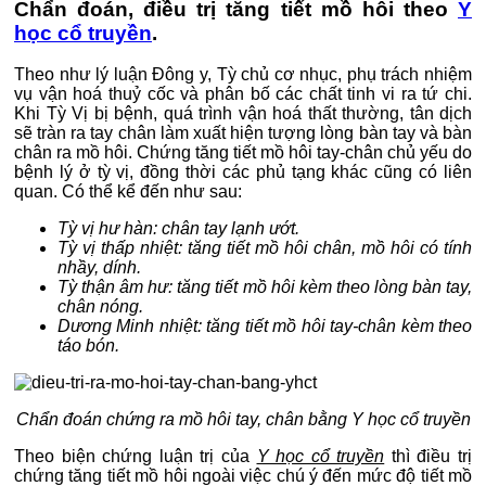
Chẩn đoán, điều trị tăng tiết mồ hôi theo
Y
học cổ truyền
.
Theo như lý luận Đông y, Tỳ chủ cơ nhục, phụ trách nhiệm
vụ vận hoá thuỷ cốc và phân bố các chất tinh vi ra tứ chi.
Khi Tỳ Vị bị bệnh, quá trình vận hoá thất thường, tân dịch
sẽ tràn ra tay chân làm xuất hiện tượng lòng bàn tay và bàn
chân ra mồ hôi. Chứng tăng tiết mồ hôi tay-chân chủ yếu do
bệnh lý ở tỳ vị, đồng thời các phủ tạng khác cũng có liên
quan. Có thể kể đến như sau:
Tỳ vị hư hàn: chân tay lạnh ướt.
Tỳ vị thấp nhiệt: tăng tiết mồ hôi chân, mồ hôi có tính
nhầy, dính.
Tỳ thận âm hư: tăng tiết mồ hôi kèm theo lòng bàn tay,
chân nóng.
Dương Minh nhiệt: tăng tiết mồ hôi tay-chân kèm theo
táo bón.
Chẩn đoán chứng ra mồ hôi tay, chân bằng Y học cổ truyền
Theo biện chứng luận trị của
Y học cổ truyền
thì điều trị
chứng tăng tiết mồ hôi ngoài việc chú ý đến mức độ tiết mồ