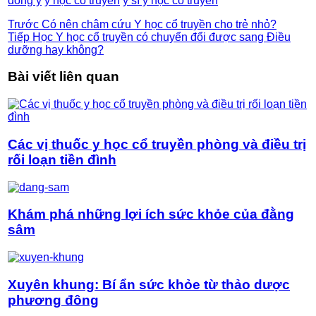
đông y
y học cổ truyền
y sĩ y học cổ truyền
Trước
Có nên châm cứu Y học cổ truyền cho trẻ nhỏ?
Tiếp
Học Y học cổ truyền có chuyển đổi được sang Điều
dưỡng hay không?
Bài viết liên quan
Các vị thuốc y học cổ truyền phòng và điều trị
rối loạn tiền đình
Khám phá những lợi ích sức khỏe của đằng
sâm
Xuyên khung: Bí ẩn sức khỏe từ thảo dược
phương đông