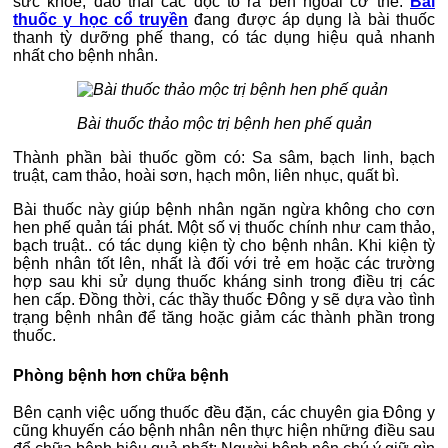
sức khỏe, đào thải các độc tố ra bên ngoài cơ thể.
Bài
thuốc y học cổ truyền
đang được áp dụng là bài thuốc
thanh tỳ dưỡng phế thang, có tác dụng hiệu quả nhanh
nhất cho bệnh nhân.
Bài thuốc thảo mộc trị bệnh hen phế quản
Thành phần bài thuốc gồm có:
Sa sâm, b
ạch linh, b
ạch
truật, c
am thảo, h
oài sơn, h
ạch môn, l
iên nhục, q
uất bì.
Bài thuốc này giúp bệnh nhân ngăn ngừa không cho cơn
hen phế quản tái phát. Một số vị thuốc chính như cam thảo,
bạch truật.. có tác dụng kiện tỳ cho bệnh nhân. Khi kiện tỳ
bệnh nhân tốt lên, nhất là đối với trẻ em hoặc các trường
hợp sau khi sử dụng thuốc kháng sinh trong điều trị các
hen cấp. Đồng thời, các thầy thuốc Đông y sẽ dựa vào tình
trạng bệnh nhân để tăng hoặc giảm các thành phần trong
thuốc.
Phòng bệnh hơn chữa bệnh
Bên cạnh việc uống thuốc đều đặn, các chuyên gia Đông y
cũng khuyến cáo bệnh nhân nên thực hiện những điều sau