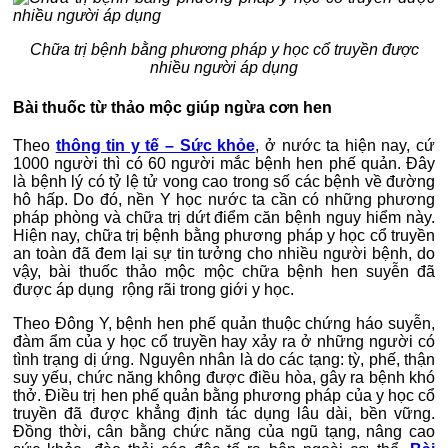
Chữa trị bệnh bằng phương pháp y học cổ truyền được
nhiều người áp dụng
Bài thuốc từ thảo mộc giúp ngừa cơn hen
Theo
thông tin y tế – Sức khỏe
, ở nước ta hiện nay, cứ
1000 người thì có 60 người mắc bệnh hen phế quản. Đây
là bệnh lý có tỷ lệ tử vong cao trong số các bệnh về đường
hô hấp. Do đó, nền Y học nước ta cần có những phương
pháp phòng và chữa trị dứt điểm căn bệnh nguy hiểm này.
Hiện nay, chữa trị bệnh bằng phương pháp y học cổ truyền
an toàn đã đem lại sự tin tưởng cho nhiều người bệnh, do
vậy, bài thuốc thảo mộc mộc chữa bệnh hen suyễn đã
được áp dụng rộng rãi trong giới y học.
Theo Đông Y, bệnh hen phế quản thuộc chứng háo suyễn,
đàm ẩm của y học cổ truyền hay xảy ra ở những người có
tình trạng dị ứng. Nguyên nhân là do các tạng: tỳ, phế, thận
suy yếu, chức năng không được điều hòa, gây ra bệnh khó
thở. Điều trị hen phế quản bằng phương pháp của y học cổ
truyền đã được khẳng định tác dụng lâu dài, bền vững.
Đồng thời, cân bằng chức năng của ngũ tạng, nâng cao