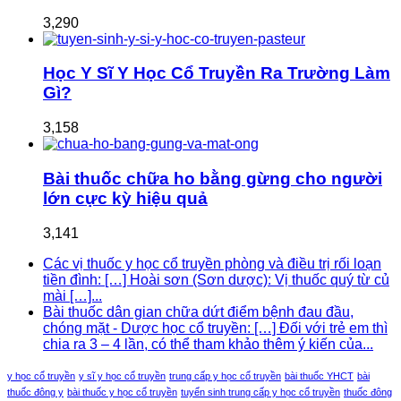
3,290
Học Y Sĩ Y Học Cổ Truyền Ra Trường Làm
Gì?
3,158
Bài thuốc chữa ho bằng gừng cho người
lớn cực kỳ hiệu quả
3,141
Các vị thuốc y học cổ truyền phòng và điều trị rối loạn
tiền đình: […] Hoài sơn (Sơn dược): Vị thuốc quý từ củ
mài […]...
Bài thuốc dân gian chữa dứt điểm bệnh đau đầu,
chóng mặt - Dược học cổ truyền: […] Đối với trẻ em thì
chia ra 3 – 4 lần, có thể tham khảo thêm ý kiến của...
y học cổ truyền
y sĩ y học cổ truyền
trung cấp y học cổ truyền
bài thuốc YHCT
bài
thuốc đông y
bài thuốc y học cổ truyền
tuyển sinh trung cấp y học cổ truyền
thuốc đông