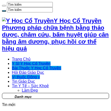
Y Học Cổ Truyền
Phương pháp chữa bệnh bằng thảo
dược, châm cứu, bấm huyệt giúp cân
bằng âm dương, phục hồi cơ thể
hiệu quả
Trang Chủ
Y Sĩ Y Học Cổ Truyền
Bài Thuốc Y Học Cổ Truyền
Hỏi Đáp Giáo Dục
Vị thuốc Đông y
Tin Giáo Dục
Tin Y Tế – Sức Khoẻ
Làm Đẹp
Danh mục
Tin mới