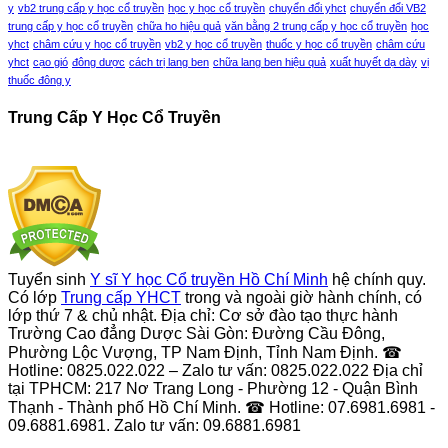
y
vb2 trung cấp y học cổ truyền
học y học cổ truyền
chuyển đổi yhct
chuyển đổi VB2
trung cấp y học cổ truyền
chữa ho hiệu quả
văn bằng 2 trung cấp y học cổ truyền
học
yhct
châm cứu y học cổ truyền
vb2 y học cổ truyền
thuốc y học cổ truyền
châm cứu
yhct
cạo gió
đông dược
cách trị lang ben
chữa lang ben hiệu quả
xuất huyết dạ dày
vị
thuốc đông y
Trung Cấp Y Học Cổ Truyền
Tuyển sinh
Y sĩ Y học Cổ truyền Hồ Chí Minh
hệ chính quy.
Có lớp
Trung cấp YHCT
trong và ngoài giờ hành chính, có
lớp thứ 7 & chủ nhật. Địa chỉ: Cơ sở đào tạo thực hành
Trường Cao đẳng Dược Sài Gòn: Đường Cầu Đông,
Phường Lộc Vượng, TP Nam Định, Tỉnh Nam Định. ☎
Hotline: 0825.022.022 – Zalo tư vấn: 0825.022.022 Địa chỉ
tại TPHCM: 217 Nơ Trang Long - Phường 12 - Quận Bình
Thạnh - Thành phố Hồ Chí Minh. ☎ Hotline: 07.6981.6981 -
09.6881.6981. Zalo tư vấn: 09.6881.6981