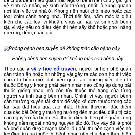
để chữa bệnh hiệu quả nhất: Người bệnh nên chú ý giữ gìn
vệ sinh cá nhân, vệ sinh môi trường, nhất là xung quanh
nơi làm việc và nhà ở. Không nên nuôi chó, mèo hoặc các
loại chim cảnh trong nhà. Thời tiết ẩm, nấm mốc là điều
kiện cho các loại vi khuẩn, virus ẩn náu và sinh sôi bệnh
tật, vì vậy nếu có điều kiện thì nên sấy khô hoặc phơi nắng
giường, đệm, chăn gối.
Phòng bệnh hen suyễn để không mắc căn bệnh này
Theo các
y sỹ y học cổ truyền
,
người bị hen phế quản
cần tránh ăn hoặc hít những vật gây ra các cơn ho thì việc
chữa trị bệnh mới đạt hiệu quả cao, nhưng việc điều trị
thuốc Đông y không phải bệnh nhân nào cũng áp dụng bài
thuốc giống nhau, mà còn tùy thuộc thể trạng của từng
người và tình trạng bệnh nhân. Chính vì vậy, người bệnh
cần thường xuyên tái khám để việc kê đơn thuốc trong các
lần sau đạt hiệu quả cao nhất. Thông thường đặc điểm
của các bài Đông y thường hướng đến mục tiêu điều trị các
căn nguyên của bệnh. Bài thuốc điều trị hen phế quản cũng
không nằm ngoài những nguyên tắc đó. Tuy vậy để lá phổi
và phế quản được mạnh khỏe lâu dài, thì bên cạnh việc hỗ
trợ điều trị của thuốc thì bệnh nhân nên chủ động thực hiện