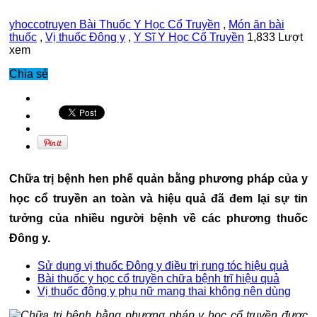
yhoccotruyen
Bài Thuốc Y Học Cổ Truyền
,
Món ăn bài
thuốc
,
Vị thuốc Đông y
,
Y Sĩ Y Học Cổ Truyền
1,833 Lượt
xem
Chia sẻ
Chữa trị bệnh hen phế quản bằng phương pháp của y
học cổ truyền an toàn và hiệu quả đã đem lại sự tin
tưởng của nhiều người bệnh về các phương thuốc
Đông y.
Sử dụng vị thuốc Đông y điều trị rụng tóc hiệu quả
Bài thuốc y học cổ truyền chữa bệnh trĩ hiệu quả
Vị thuốc đông y phụ nữ mang thai không nên dùng