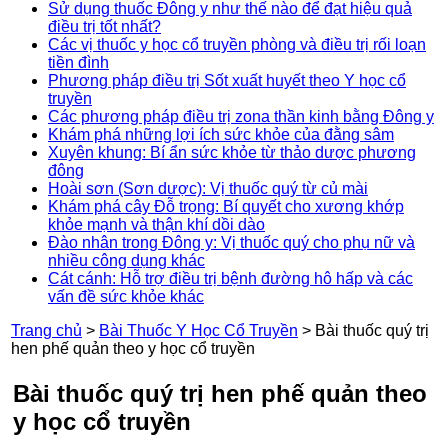
Sử dụng thuốc Đông y như thế nào để đạt hiệu quả
điều trị tốt nhất?
Các vị thuốc y học cổ truyền phòng và điều trị rối loạn
tiền đình
Phương pháp điều trị Sốt xuất huyết theo Y học cổ
truyền
Các phương pháp điều trị zona thần kinh bằng Đông y
Khám phá những lợi ích sức khỏe của đằng sâm
Xuyên khung: Bí ẩn sức khỏe từ thảo dược phương
đông
Hoài sơn (Sơn dược): Vị thuốc quý từ củ mài
Khám phá cây Đỗ trọng: Bí quyết cho xương khớp
khỏe mạnh và thận khí dồi dào
Đào nhân trong Đông y: Vị thuốc quý cho phụ nữ và
nhiều công dụng khác
Cát cánh: Hỗ trợ điều trị bệnh đường hô hấp và các
vấn đề sức khỏe khác
Trang chủ
>
Bài Thuốc Y Học Cổ Truyền
>
Bài thuốc quý trị
hen phế quản theo y học cổ truyền
Bài thuốc quý trị hen phế quản theo
y học cổ truyền