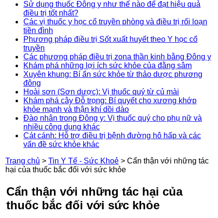
Sử dụng thuốc Đông y như thế nào để đạt hiệu quả
điều trị tốt nhất?
Các vị thuốc y học cổ truyền phòng và điều trị rối loạn
tiền đình
Phương pháp điều trị Sốt xuất huyết theo Y học cổ
truyền
Các phương pháp điều trị zona thần kinh bằng Đông y
Khám phá những lợi ích sức khỏe của đằng sâm
Xuyên khung: Bí ẩn sức khỏe từ thảo dược phương
đông
Hoài sơn (Sơn dược): Vị thuốc quý từ củ mài
Khám phá cây Đỗ trọng: Bí quyết cho xương khớp
khỏe mạnh và thận khí dồi dào
Đào nhân trong Đông y: Vị thuốc quý cho phụ nữ và
nhiều công dụng khác
Cát cánh: Hỗ trợ điều trị bệnh đường hô hấp và các
vấn đề sức khỏe khác
Trang chủ
>
Tin Y Tế - Sức Khoẻ
>
Cẩn thận với những tác
hại của thuốc bắc đối với sức khỏe
Cẩn thận với những tác hại của
thuốc bắc đối với sức khỏe