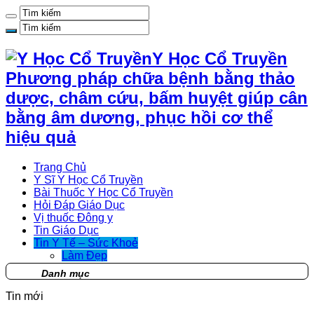
Y Học Cổ Truyền
Phương pháp chữa bệnh bằng thảo
dược, châm cứu, bấm huyệt giúp cân
bằng âm dương, phục hồi cơ thể
hiệu quả
Trang Chủ
Y Sĩ Y Học Cổ Truyền
Bài Thuốc Y Học Cổ Truyền
Hỏi Đáp Giáo Dục
Vị thuốc Đông y
Tin Giáo Dục
Tin Y Tế – Sức Khoẻ
Làm Đẹp
Danh mục
Tin mới