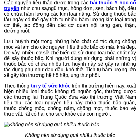
Các nguyên liệu thảo dược trong các
bài thuốc Y học cổ
truyền
như chu sa,ngũ thục, hồng đơn, sen, bách bộ, đều
có chứa hàm lượng các kim loại nặng. Sử dụng thuốc bắc
lâu ngày có thể gây tích tụ nhiều hàm lượng kim loại trong
cơ thể, tác động đến các cơ quan nội tạng gan, thận,
đường ruột.
Lưu huỳnh một trong những hóa chất có tác dụng chống
mốc và làm cho các nguyên liệu thuốc bắc có màu khá đẹp.
Do vậy, nhiều cơ sở chế biến đã sử dụng loại hóa chất này
để sấy thuốc bắc. Khi người dùng sử dụng phải những vị
thuốc bắc có chứa nhiều lưu huỳnh này sẽ gây ra những
tác dụng phụ như đau đầu, khó thở. Tích tụ hàm lượng lớn
sẽ gây tổn thương hệ hô hấp, ung thư phổi.
Theo thông
tin y tế sức khỏe
trên thị trường hiện nay, xuất
hiện nhiều loại thuốc không rõ nguồn gốc, thường được
các thương lái Trung Quốc đưa vào thị trường Việt Nam
tiêu thụ, các loại nguyên liệu này chứa thuốc bảo quản,
thuốc chống mốc, chống nấm, chống mọt, thuốc bảo vệ
thực vật, rất có hại cho sức khỏe của con người.
Không nên sử dụng quá nhiều thuốc bắc