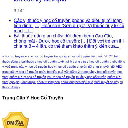
3,141
Các vị thuốc y học cổ truyền phòng và điều trị rối loạn
tiền đình: […] Hoài sơn (Sơn dược): Vị thuốc quý từ củ
mài […]...
Bài thuốc dân gian chữa dứt điểm bệnh đau đầu,
chóng mặt - Dược học cổ truyền: […] Đối với trẻ em thì
chia ra 3 – 4 lần, có thể tham khảo thêm ý kiến của...
y học cổ truyền
y sĩ y học cổ truyền
trung cấp y học cổ truyền
bài thuốc YHCT
bài
thuốc đông y
bài thuốc y học cổ truyền
tuyển sinh trung cấp y học cổ truyền
thuốc đông
y
vb2 trung cấp y học cổ truyền
học y học cổ truyền
chuyển đổi yhct
chuyển đổi VB2
trung cấp y học cổ truyền
chữa ho hiệu quả
văn bằng 2 trung cấp y học cổ truyền
học
yhct
châm cứu y học cổ truyền
vb2 y học cổ truyền
thuốc y học cổ truyền
châm cứu
yhct
cạo gió
đông dược
cách trị lang ben
chữa lang ben hiệu quả
xuất huyết dạ dày
vị
thuốc đông y
Trung Cấp Y Học Cổ Truyền