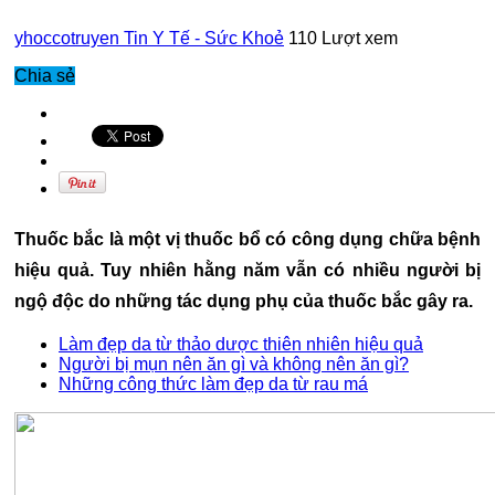
yhoccotruyen
Tin Y Tế - Sức Khoẻ
110 Lượt xem
Chia sẻ
Thuốc bắc là một vị thuốc bổ có công dụng chữa bệnh
hiệu quả. Tuy nhiên hằng năm vẫn có nhiều người bị
ngộ độc do những tác dụng phụ của thuốc bắc gây ra.
Làm đẹp da từ thảo dược thiên nhiên hiệu quả
Người bị mụn nên ăn gì và không nên ăn gì?
Những công thức làm đẹp da từ rau má