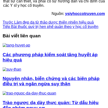
thật sự cần thiết, và phải có sự hướng dẫn và chỉ định của
các Y sĩ y học cổ truyền.
Nguồn:
ysiyhoccotruyen.com
Trước
Làm đẹp da từ thảo dược thiên nhiên hiệu quả
Tiếp
Bài thuốc quý trị hen phế quản theo y học cổ truyền
Bài viết liên quan
Các phương pháp kiểm soát tăng huyết áp
hiệu quả
Nguyên nhân, biến chứng và các biện pháp
điều trị và ngăn ngừa suy thận
Trào ngược dạ dày thực quản: Từ dấu hiệu
đến nhóm nguy cơ