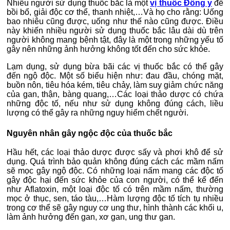
Nhiều người sử dụng thuốc bắc là một
vị thuốc Đông y
để
bồi bổ, giải độc cơ thể, thanh nhiệt,…Và họ cho rằng: Uống
bao nhiêu cũng được, uống như thế nào cũng được. Điều
này khiến nhiều người sử dụng thuốc bắc lâu dài dù trên
người không mang bệnh tật, đây là một trong những yếu tố
gây nên những ảnh hưởng không tốt đến cho sức khỏe.
Lạm dụng, sử dụng bừa bãi các vị thuốc bắc có thể gây
đến ngộ độc. Một số biểu hiện như: đau đầu, chóng mặt,
buồn nôn, tiêu hóa kém, tiêu chảy, làm suy giảm chức năng
của gan, thận, bàng quang,…Các loại thảo dược có chứa
những độc tố, nếu như sử dụng không đúng cách, liều
lượng có thể gây ra những nguy hiểm chết người.
Nguyên nhân gây ngộc độc của thuốc bắc
Hầu hết, các loại thảo dược được sấy và phơi khô để sử
dụng. Quá trình bảo quản không đúng cách các mầm nấm
sẽ mọc gây ngộ độc. Có những loại nấm mang các độc tố
gây độc hại đến sức khỏe của con người, có thể kể đến
như Aflatoxin, một loại độc tố có trên mầm nấm, thường
mọc ở thục, sen, táo tàu,…Hàm lượng độc tố tích tụ nhiều
trong cơ thể sẽ gây nguy cơ ung thư, hình thành các khối u,
làm ảnh hưởng đến gan, xơ gan, ung thư gan.