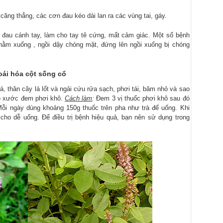
căng thẳng, các cơn đau kéo dài lan ra các vùng tai, gáy.
 đau cánh tay, làm cho tay tê cứng, mất cảm giác. Một số bệnh
nằm xuống , ngồi dậy chóng mặt, đứng lên ngồi xuống bị chóng
oái hóa cột sống cổ
lá, thân cây lá lốt và ngải cứu rửa sạch, phơi tái, băm nhỏ và sao
cỏ xước đem phơi khô.
Cách làm
:
Đem 3 vị thuốc phơi khô sau đó
ỗi ngày dùng khoảng 150g thuốc trên pha như trà để uống. Khi
ho dễ uống. Để điều trị bệnh hiệu quả, bạn nên sử dụng trong