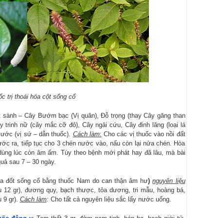
ốc trị thoái hóa cột sống cổ
 sành – Cây Bướm bạc (Vị quân), Đỗ trọng (thay Cây găng than
y trinh nữ (cây mắc cỡ đỏ), Cây ngải cứu, Cây đinh lăng (loại lá
xước (vị sứ – dẫn thuốc).
Cách làm
:
Cho các vị thuốc vào nồi đất
ước ra, tiếp tục cho 3 chén nước vào, nấu còn lại nửa chén. Hòa
, dùng lúc còn âm ấm. Tùy theo bệnh mới phát hay đã lâu, mà bài
quả sau 7 – 30 ngày.
óa đốt sống cổ bằng thuốc Nam do can thận âm hư
)
nguyên liệu
ều 12 gr), đương quy, bạch thược, tỏa dương, tri mẫu, hoàng bá,
u 9 gr).
Cách làm
:
Cho tất cả nguyên liệu sắc lấy nước uống.