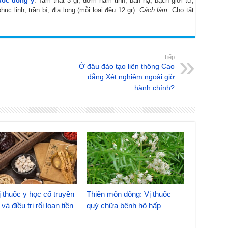
huốc đông y
: Tam thất 3 gr, đởm nam tinh, bán hạ, bạch giới tử,
hục linh, trần bì, địa long (mỗi loại đều 12 gr).
Cách làm
:
Cho tất
Tiếp
Ở đâu đào tạo liên thông Cao
đẳng Xét nghiệm ngoài giờ
hành chính?
 thuốc y học cổ truyền
Thiên môn đông: Vị thuốc
và điều trị rối loạn tiền
quý chữa bệnh hô hấp