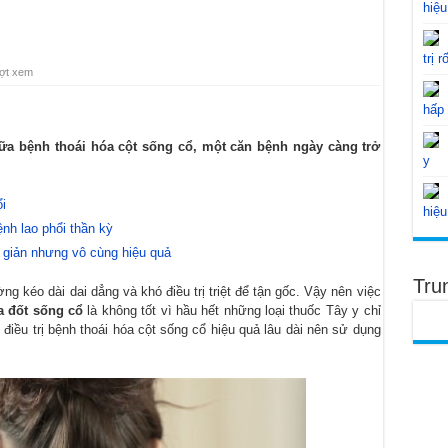
hiệu
trị r
ợt xem
hấp
ữa bệnh thoái hóa cột sống cổ, một căn bệnh ngày càng trở
y
i
hiệu
nh lao phổi thần kỳ
 giản nhưng vô cùng hiệu quả
Tru
ng kéo dài dai dẳng và khó điều trị triệt để tận gốc. Vậy nên việc
a đốt sống cổ
là không tốt vì hầu hết những loại thuốc Tây y chỉ
điều trị bệnh thoái hóa cột sống cổ hiệu quả lâu dài nên sử dụng