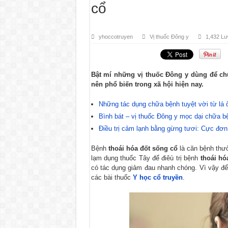
cổ
yhoccotruyen
Vị thuốc Đông y
1,432 Lư
Bật mí những vị thuốc Đông y dùng để ch
nên phổ biến trong xã hội hiện nay.
Những tác dụng chữa bệnh tuyệt vời từ lá ổ
Bình bát – vị thuốc Đông y mọc dại chữa bệ
Điều trị cảm lạnh bằng gừng tươi: Cực đơn
Bệnh
thoái hóa đốt sống cổ
là căn bệnh thườ
lạm dụng thuốc Tây để điêù trị bệnh
thoái hó
có tác dụng giảm đau nhanh chóng. Vì vậy để 
các bài thuốc
Y học cổ truyền
.