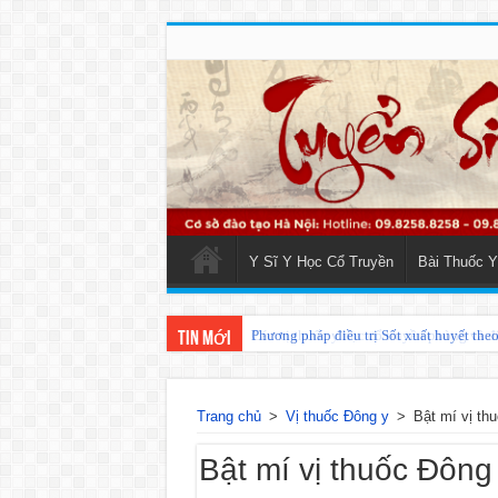
Y Sĩ Y Học Cổ Truyền
Bài Thuốc Y
Phương pháp điều trị Sốt xuất huyết the
Tin mới
Trang chủ
>
Vị thuốc Đông y
>
Bật mí vị thu
Bật mí vị thuốc Đông 