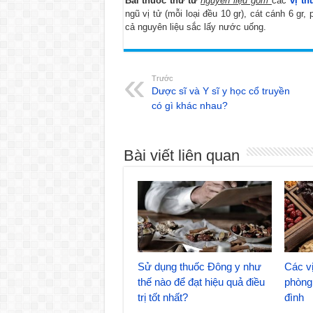
Bài thuốc thứ tư
nguyên liệu gồm
các
vị t
ngũ vị tử (mỗi loại đều 10 gr), cát cánh 6 gr, p
cả nguyên liệu sắc lấy nước uống.
Trước
Dược sĩ và Y sĩ y học cổ truyền
có gì khác nhau?
Bài viết liên quan
Sử dụng thuốc Đông y như
Các vị
thế nào để đạt hiệu quả điều
phòng 
trị tốt nhất?
đình