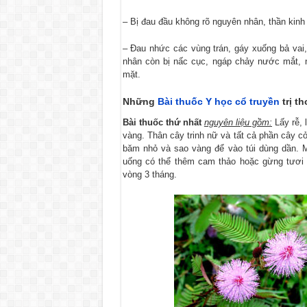
– Bị đau đầu không rõ nguyên nhân, thần kinh 
– Đau nhức các vùng trán, gáy xuống bả vai,
nhân còn bị nấc cục, ngáp chảy nước mắt, 
mặt.
Những
Bài thuốc Y học cổ truyền
trị
th
Bài thuốc thứ nhất
nguyên liệu gồm:
Lấy rễ, 
vàng. Thân cây trinh nữ và tất cả phần cây 
băm nhỏ và sao vàng để vào túi dùng dần. M
uống có thể thêm cam thảo hoặc gừng tươi c
vòng 3 tháng.