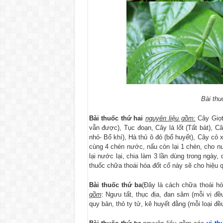
Bài thu
Bài thuốc thứ hai
nguyên liệu gồm:
Cây Giọt
vẫn được), Tục đoạn, Cây lá lốt (Tất bát), Câ
nhỏ- Bổ khí), Hà thủ ô đỏ (bổ huyết), Cây cỏ 
cùng 4 chén nước, nấu còn lại 1 chén, cho n
lại nước lại, chia làm 3 lần dùng trong ngày
thuốc chữa thoái hóa đốt cổ này sẽ cho hiệu 
Bài thuốc thứ ba
(Đây là cách chữa thoái h
gồm
: Ngưu tất, thục địa, đan sâm (mỗi vị đ
quy bản, thỏ ty tử, kê huyết đằng (mỗi loại đề