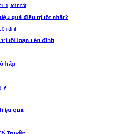
ệu quả điều trị tốt nhất?
rị rối loạn tiền đình
hô hấp
g y
hiệu quả
Cổ Truyền