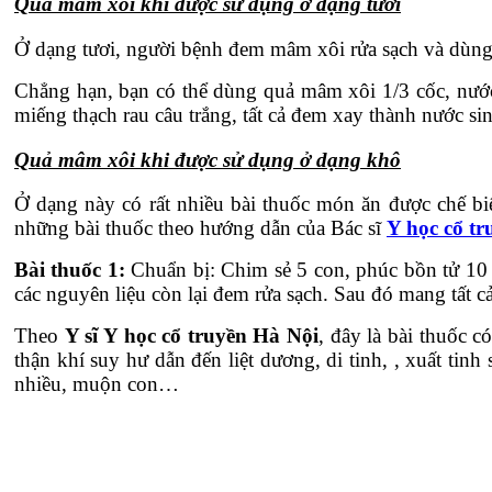
Quả mâm xôi khi được sử dụng ở dạng tươi
Ở dạng tươi, người bệnh đem mâm xôi rửa sạch và dùng c
Chẳng hạn, bạn có thể dùng quả mâm xôi 1/3 cốc, nước táo 
miếng thạch rau câu trắng, tất cả đem xay thành nước sin
Quả mâm xôi khi được sử dụng ở dạng khô
Ở dạng này có rất nhiều bài thuốc món ăn được chế bi
những bài thuốc theo hướng dẫn của Bác sĩ
Y học cổ t
Bài thuốc 1:
Chuẩn bị: Chim sẻ 5 con, phúc bồn tử 10 –
các nguyên liệu còn lại đem rửa sạch. Sau đó mang tất cả 
Theo
Y sĩ Y học cổ truyền Hà Nội
, đây là bài thuốc c
thận khí suy hư dẫn đến liệt dương, di tinh, , xuất tinh s
nhiều, muộn con…