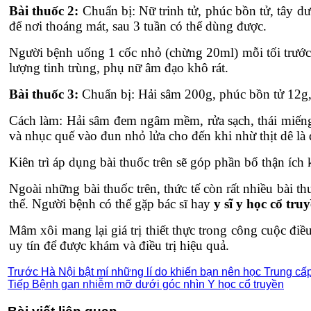
Bài thuốc 2:
Chuẩn bị: Nữ trinh tử, phúc bồn tử, tây 
để nơi thoáng mát, sau 3 tuần có thể dùng được.
Người bệnh uống 1 cốc nhỏ (chừng 20ml) mỗi tối trước k
lượng tinh trùng, phụ nữ âm đạo khô rát.
Bài thuốc 3:
Chuẩn bị: Hải sâm 200g, phúc bồn tử 12g, n
Cách làm: Hải sâm đem ngâm mềm, rửa sạch, thái miếng nh
và nhục quế vào đun nhỏ lửa cho đến khi nhừ thịt dê là 
Kiên trì áp dụng bài thuốc trên sẽ góp phần bổ thận ích kh
Ngoài những bài thuốc trên, thức tế còn rất nhiều bài 
thể. Người bệnh có thể gặp bác sĩ hay
y sĩ y học cổ tru
Mâm xôi mang lại giá trị thiết thực trong công cuộc đi
uy tín để được khám và điều trị hiệu quả.
Trước
Hà Nội bật mí những lí do khiến bạn nên học Trung cấp
Tiếp
Bệnh gan nhiễm mỡ dưới góc nhìn Y học cổ truyền