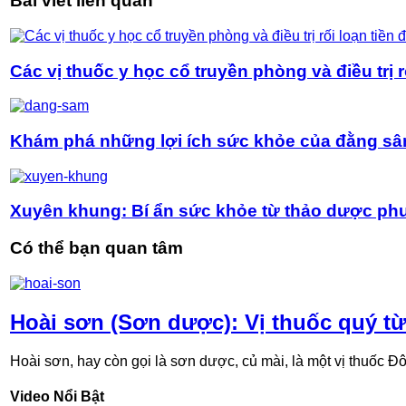
Bài viết liên quan
Các vị thuốc y học cổ truyền phòng và điều trị r
Khám phá những lợi ích sức khỏe của đằng s
Xuyên khung: Bí ẩn sức khỏe từ thảo dược p
Có thể bạn quan tâm
Hoài sơn (Sơn dược): Vị thuốc quý từ
Hoài sơn, hay còn gọi là sơn dược, củ mài, là một vị thuốc Đôn
Video Nổi Bật