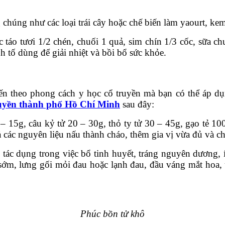
húng như các loại trái cây hoặc chế biến làm yaourt, kem,
tươi 1/2 chén, chuối 1 quả, sim chín 1/3 cốc, sữa chua 1/
h tố dùng để giải nhiệt và bồi bổ sức khỏe.
ến theo phong cách y học cổ truyền mà bạn có thể áp dụn
ruyền thành phố Hồ Chí Minh
sau đây:
 15g, câu kỷ tử 20 – 30g, thỏ ty tử 30 – 45g, gạo tẻ 100
các nguyên liệu nấu thành cháo, thêm gia vị vừa đủ và chia 
ó tác dụng trong việc bổ tinh huyết, tráng nguyên dương, 
ớm, lưng gối mỏi đau hoặc lạnh đau, đầu váng mắt hoa, ù t
Phúc bồn tử khô