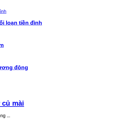
ối loạn tiền đình
âm
hương đông
 củ mài
g ...