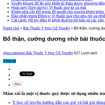
Xuyên khung: Bí ẩn sức khỏe từ thảo dược phương đô
Hoài sơn (Sơn dược): Vị thuốc quý từ củ mài
Khám phá cây Đỗ trọng: Bí quyết cho xương khớp khỏe 
Đào nhân trong Đông y: Vị thuốc quý cho phụ nữ và nhi
Cát cánh: Hỗ trợ điều trị bệnh đường hô hấp và các vấn
Trang chủ
>
Bài Thuốc Y Học Cổ Truyền
>
Bổ thận, cường dư
Bổ thận, cường dương nhờ bài thuốc 
yhoccotruyen
Bài Thuốc Y Học Cổ Truyền
427 Lượt xem
Chia sẻ
Mâm xôi là một vị thuốc quý được sử dụng nhiều tr
Y học cổ truyền hướng dẫn cạo gió và bắt gió đún