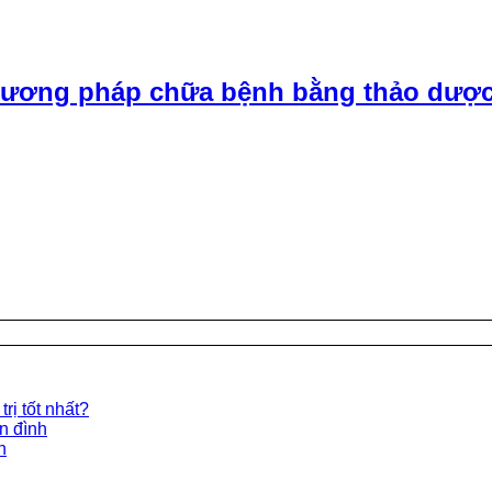
ương pháp chữa bệnh bằng thảo dược
rị tốt nhất?
ền đình
n