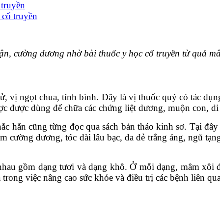
 truyền
 cổ truyền
ận, cường dương nhờ bài thuốc y học cổ truyền từ quả m
, vị ngọt chua, tính bình. Đây là vị thuốc quý có tác dụng
ợc dùng để chữa các chứng liệt dương, muộn con, di t
ắc hẳn cũng từng đọc qua sách bản thảo kinh sơ. Tại đây có viế
n âm cường dương, tóc dài lâu bạc, da dẻ trắng áng, ngũ tạ
nhau gồm dạng tươi và dạng khô. Ở mỗi dạng, mâm xôi đư
rong việc nâng cao sức khỏe và điều trị các bệnh liên qua