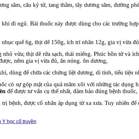
dương sâm, câu kỷ tử, tang thầm, tây dương sâm, đường p
hi đi ngủ. Bài thuốc này được dùng cho các trường hợp su
hục quế 6g, thịt dê 150g, ích trí nhân 12g, gia vị vừa đủ
ỏ vừa; thịt dê rửa sạch, thái miếng. Phúc bồn tử và ích t
được, nêm gia vị vừa đủ, ăn nóng. ôn dương,
í, dùng để chữa các chứng liệt dương, di tinh, tiểu tiện 
thuốc có sự góp mặt của quả mâm xôi với những tác dụng hi
yền
để được tư vấn cụ thể nhất, đảm bảo đúng bệnh thuốc, 
ều trị bệnh, được cổ nhân áp dụng từ xa xưa. Tuy nhiên để
 Y học cổ truyền