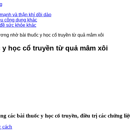
ng
mạnh và thận khí dồi dào
ều công dụng khác
 đề sức khỏe khác
ơng nhờ bài thuốc y học cổ truyền từ quả mâm xôi
y học cổ truyền từ quả mâm xôi
ong các bài thuốc y học cổ truyền, điều trị các chứng l
g cách