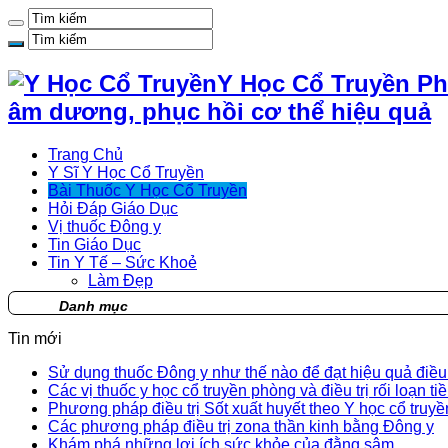
Y Học Cổ Truyền Ph
âm dương, phục hồi cơ thể hiệu quả
Trang Chủ
Y Sĩ Y Học Cổ Truyền
Bài Thuốc Y Học Cổ Truyền
Hỏi Đáp Giáo Dục
Vị thuốc Đông y
Tin Giáo Dục
Tin Y Tế – Sức Khoẻ
Làm Đẹp
Danh mục
Tin mới
Sử dụng thuốc Đông y như thế nào để đạt hiệu quả điều t
Các vị thuốc y học cổ truyền phòng và điều trị rối loạn ti
Phương pháp điều trị Sốt xuất huyết theo Y học cổ truyề
Các phương pháp điều trị zona thần kinh bằng Đông y
Khám phá những lợi ích sức khỏe của đằng sâm