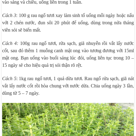
vào sáng và chiều, uống liền trong 1 tuần.
Cách 3
: 100 g rau ngổ tươi xay làm sinh tố uống mỗi ngày hoặc nấu
với 2 chén nước, đun sôi 20 phút để uống, dùng trong nửa tháng
viên sỏi sẽ biến mất.
Cách 4:
100g rau ngổ tươi, rửa sạch, giã nhuyễn rồi vắt lấy nước
cốt, sau đó thêm 1 muỗng canh mật ong vào tương đương với 15ml
mật ong. Bạn uống vào buổi sáng lúc đói, uống liên tục trong 10 –
15 ngày sẽ cho hiệu quả trị sỏi thận rõ rệt.
Cách 5
: 1kg rau ngổ tươi, 1 quả dừa tươi. Rau ngổ rửa sạch, giã nát
vắt lấy nước cốt rồi hòa chung với nước dừa. Chia uống ngày 3 lần,
dùng từ 5 – 7 ngày.