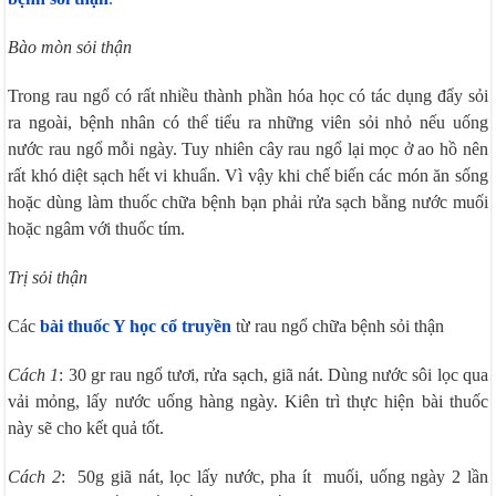
Bào mòn sỏi thận
Trong rau ngổ có rất nhiều thành phần hóa học có tác dụng đẩy sỏi
ra ngoài, bệnh nhân có thể tiểu ra những viên sỏi nhỏ nếu uống
nước rau ngổ mỗi ngày. Tuy nhiên cây rau ngổ lại mọc ở ao hồ nên
rất khó diệt sạch hết vi khuẩn. Vì vậy khi chế biến các món ăn sống
hoặc dùng làm thuốc chữa bệnh bạn phải rửa sạch bằng nước muối
hoặc ngâm với thuốc tím.
Trị sỏi thận
Các
bài thuốc Y học cổ truyền
từ rau ngổ chữa bệnh sỏi thận
Cách 1
: 30 gr rau ngổ tươi, rửa sạch, giã nát. Dùng nước sôi lọc qua
vải mỏng, lấy nước uống hàng ngày. Kiên trì thực hiện bài thuốc
này sẽ cho kết quả tốt.
Cách 2
: 50g giã nát, lọc lấy nước, pha ít muối, uống ngày 2 lần