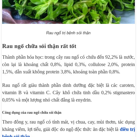
Rau ngổ trị bệnh sỏi thận
Rau ngổ chữa sỏi thận rất tốt
Thành phần hóa học: trong cây rau ngổ có chứa đến 92,2% là nước,
còn lại là khoáng chất 0,8%, lipid 0,3%, collulose 2,0%, protein
1,5%, dẫn xuất không protein 3,8%, khoáng toàn phần 0,8%.
Rau ngổ rất giàu thành phần dinh dưỡng đặc biệt là các caroten,
vitamin B và vitamin C. Cây khô chứa tinh dầu 0,2% stigmastero
0,05% và một lượng nhỏ chất đắng là enydrin.
Công dụng của rau ngổ chữa sỏi thận
Theo đông y, rau ngổ có tính mát, vị chua, cay, mùi thơm, tác dụng
kháng viêm, lợi tiểu, giải độc do ngộ độc thức ăn đặc biệt là
điều trị
bệnh sỏi thận
.