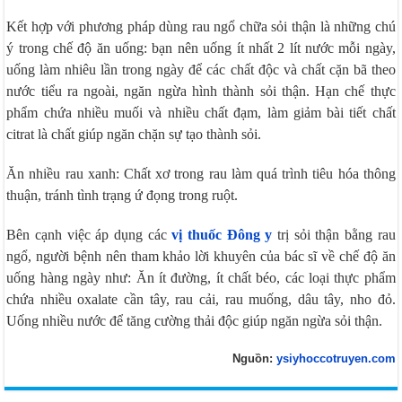
Kết hợp với phương pháp dùng rau ngổ chữa sỏi thận là những chú
ý trong chế độ ăn uống: bạn nên uống ít nhất 2 lít nước mỗi ngày,
uống làm nhiêu lần trong ngày để các chất độc và chất cặn bã theo
nước tiểu ra ngoài, ngăn ngừa hình thành sỏi thận. Hạn chế thực
phẩm chứa nhiều muối và nhiều chất đạm, làm giảm bài tiết chất
citrat là chất giúp ngăn chặn sự tạo thành sỏi.
Ăn nhiều rau xanh: Chất xơ trong rau làm quá trình tiêu hóa thông
thuận, tránh tình trạng ứ đọng trong ruột.
Bên cạnh việc áp dụng các
vị thuốc Đông y
trị sỏi thận bằng rau
ngổ, người bệnh nên tham khảo lời khuyên của bác sĩ về chế độ ăn
uống hàng ngày như: Ăn ít đường, ít chất béo, các loại thực phẩm
chứa nhiều oxalate cần tây, rau cải, rau muống, dâu tây, nho đỏ.
Uống nhiều nước để tăng cường thải độc giúp ngăn ngừa sỏi thận.
Nguồn:
ysiyhoccotruyen.com