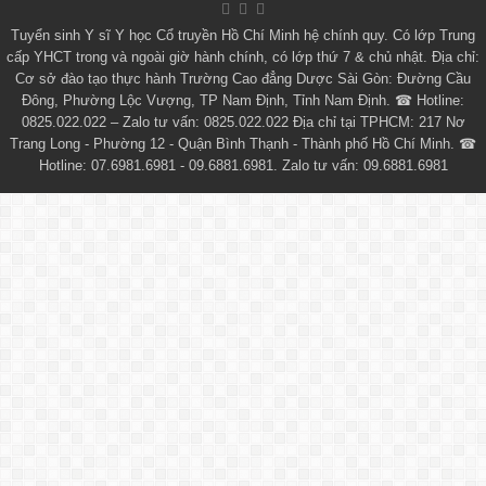
Tuyển sinh
Y sĩ Y học Cổ truyền Hồ Chí Minh
hệ chính quy. Có lớp
Trung
cấp YHCT
trong và ngoài giờ hành chính, có lớp thứ 7 & chủ nhật. Địa chỉ:
Cơ sở đào tạo thực hành Trường Cao đẳng Dược Sài Gòn: Đường Cầu
Đông, Phường Lộc Vượng, TP Nam Định, Tỉnh Nam Định. ☎ Hotline:
0825.022.022 – Zalo tư vấn: 0825.022.022 Địa chỉ tại TPHCM: 217 Nơ
Trang Long - Phường 12 - Quận Bình Thạnh - Thành phố Hồ Chí Minh. ☎
Hotline: 07.6981.6981 - 09.6881.6981. Zalo tư vấn: 09.6881.6981