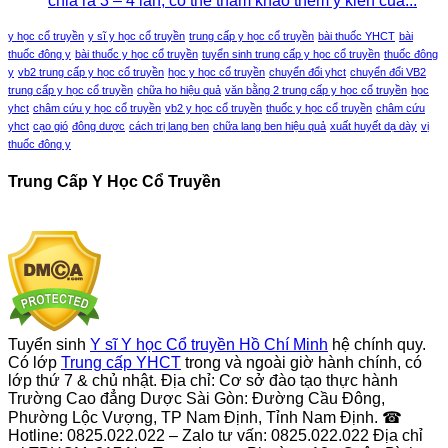
chia ra 3 – 4 lần, có thể tham khảo thêm ý kiến của...
y học cổ truyền
y sĩ y học cổ truyền
trung cấp y học cổ truyền
bài thuốc YHCT
bài
thuốc đông y
bài thuốc y học cổ truyền
tuyển sinh trung cấp y học cổ truyền
thuốc đông
y
vb2 trung cấp y học cổ truyền
học y học cổ truyền
chuyển đổi yhct
chuyển đổi VB2
trung cấp y học cổ truyền
chữa ho hiệu quả
văn bằng 2 trung cấp y học cổ truyền
học
yhct
châm cứu y học cổ truyền
vb2 y học cổ truyền
thuốc y học cổ truyền
châm cứu
yhct
cạo gió
đông dược
cách trị lang ben
chữa lang ben hiệu quả
xuất huyết dạ dày
vị
thuốc đông y
Trung Cấp Y Học Cổ Truyền
Tuyển sinh
Y sĩ Y học Cổ truyền Hồ Chí Minh
hệ chính quy.
Có lớp
Trung cấp YHCT
trong và ngoài giờ hành chính, có
lớp thứ 7 & chủ nhật. Địa chỉ: Cơ sở đào tạo thực hành
Trường Cao đẳng Dược Sài Gòn: Đường Cầu Đông,
Phường Lộc Vượng, TP Nam Định, Tỉnh Nam Định. ☎
Hotline: 0825.022.022 – Zalo tư vấn: 0825.022.022 Địa chỉ