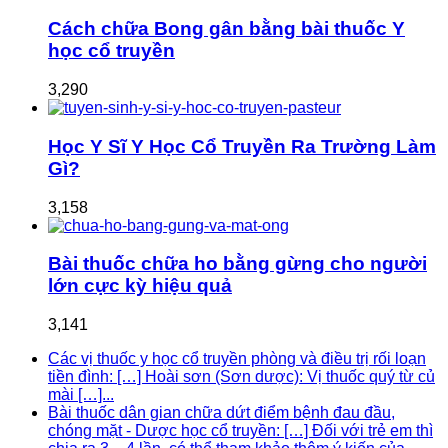
Cách chữa Bong gân bằng bài thuốc Y
học cổ truyền
3,290
Học Y Sĩ Y Học Cổ Truyền Ra Trường Làm
Gì?
3,158
Bài thuốc chữa ho bằng gừng cho người
lớn cực kỳ hiệu quả
3,141
Các vị thuốc y học cổ truyền phòng và điều trị rối loạn
tiền đình: […] Hoài sơn (Sơn dược): Vị thuốc quý từ củ
mài […]...
Bài thuốc dân gian chữa dứt điểm bệnh đau đầu,
chóng mặt - Dược học cổ truyền: […] Đối với trẻ em thì