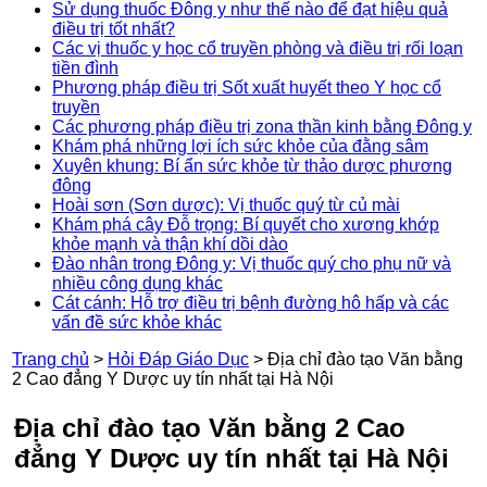
Sử dụng thuốc Đông y như thế nào để đạt hiệu quả
điều trị tốt nhất?
Các vị thuốc y học cổ truyền phòng và điều trị rối loạn
tiền đình
Phương pháp điều trị Sốt xuất huyết theo Y học cổ
truyền
Các phương pháp điều trị zona thần kinh bằng Đông y
Khám phá những lợi ích sức khỏe của đằng sâm
Xuyên khung: Bí ẩn sức khỏe từ thảo dược phương
đông
Hoài sơn (Sơn dược): Vị thuốc quý từ củ mài
Khám phá cây Đỗ trọng: Bí quyết cho xương khớp
khỏe mạnh và thận khí dồi dào
Đào nhân trong Đông y: Vị thuốc quý cho phụ nữ và
nhiều công dụng khác
Cát cánh: Hỗ trợ điều trị bệnh đường hô hấp và các
vấn đề sức khỏe khác
Trang chủ
>
Hỏi Đáp Giáo Dục
>
Địa chỉ đào tạo Văn bằng
2 Cao đẳng Y Dược uy tín nhất tại Hà Nội
Địa chỉ đào tạo Văn bằng 2 Cao
đẳng Y Dược uy tín nhất tại Hà Nội