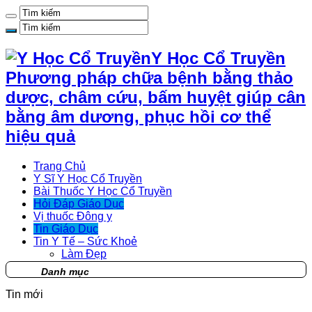
Y Học Cổ Truyền
Phương pháp chữa bệnh bằng thảo
dược, châm cứu, bấm huyệt giúp cân
bằng âm dương, phục hồi cơ thể
hiệu quả
Trang Chủ
Y Sĩ Y Học Cổ Truyền
Bài Thuốc Y Học Cổ Truyền
Hỏi Đáp Giáo Dục
Vị thuốc Đông y
Tin Giáo Dục
Tin Y Tế – Sức Khoẻ
Làm Đẹp
Danh mục
Tin mới