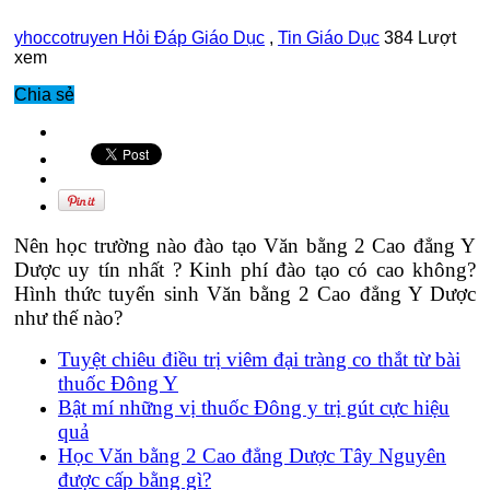
yhoccotruyen
Hỏi Đáp Giáo Dục
,
Tin Giáo Dục
384 Lượt
xem
Chia sẻ
Nên học trường nào đào tạo Văn bằng 2 Cao đẳng Y
Dược uy tín nhất ? Kinh phí đào tạo có cao không?
Hình thức tuyển sinh Văn bằng 2 Cao đẳng Y Dược
như thế nào?
Tuyệt chiêu điều trị viêm đại tràng co thắt từ bài
thuốc Đông Y
Bật mí những vị thuốc Đông y trị gút cực hiệu
quả
Học Văn bằng 2 Cao đẳng Dược Tây Nguyên
được cấp bằng gì?