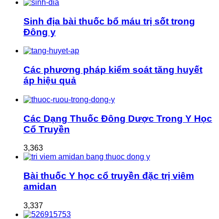
Sinh địa bài thuốc bổ máu trị sốt trong
Đông y
Các phương pháp kiểm soát tăng huyết
áp hiệu quả
Các Dạng Thuốc Đông Dược Trong Y Học
Cổ Truyền
3,363
Bài thuốc Y học cổ truyền đặc trị viêm
amidan
3,337