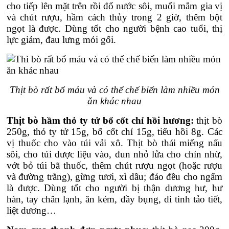
cho tiếp lên mặt trên rồi đổ nước sôi, muối mắm gia vị
và chút rượu, hầm cách thủy trong 2 giờ, thêm bột
ngọt là được. Dùng tốt cho người bệnh cao tuổi, thị
lực giảm, đau lưng mỏi gối.
Thịt bò rất bổ máu và có thể chế biến làm nhiều món
ăn khác nhau
Thịt bò hầm thỏ ty tử bổ cốt chỉ hồi hương:
thịt bò
250g, thỏ ty tử 15g, bổ cốt chỉ 15g, tiểu hồi 8g. Các
vị thuốc cho vào túi vải xô. Thịt bò thái miếng nấu
sôi, cho túi dược liệu vào, đun nhỏ lửa cho chín nhừ,
vớt bỏ túi bã thuốc, thêm chút rượu ngọt (hoặc rượu
và đường trắng), gừng tươi, xì dầu; đảo đều cho ngấm
là được. Dùng tốt cho người bị thận dương hư, hư
hàn, tay chân lạnh, ăn kém, đầy bụng, di tinh tảo tiết,
liệt dương…