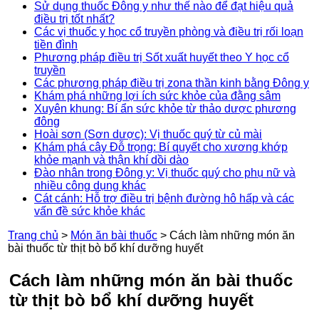
Sử dụng thuốc Đông y như thế nào để đạt hiệu quả
điều trị tốt nhất?
Các vị thuốc y học cổ truyền phòng và điều trị rối loạn
tiền đình
Phương pháp điều trị Sốt xuất huyết theo Y học cổ
truyền
Các phương pháp điều trị zona thần kinh bằng Đông y
Khám phá những lợi ích sức khỏe của đằng sâm
Xuyên khung: Bí ẩn sức khỏe từ thảo dược phương
đông
Hoài sơn (Sơn dược): Vị thuốc quý từ củ mài
Khám phá cây Đỗ trọng: Bí quyết cho xương khớp
khỏe mạnh và thận khí dồi dào
Đào nhân trong Đông y: Vị thuốc quý cho phụ nữ và
nhiều công dụng khác
Cát cánh: Hỗ trợ điều trị bệnh đường hô hấp và các
vấn đề sức khỏe khác
Trang chủ
>
Món ăn bài thuốc
>
Cách làm những món ăn
bài thuốc từ thịt bò bổ khí dưỡng huyết
Cách làm những món ăn bài thuốc
từ thịt bò bổ khí dưỡng huyết