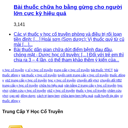
Bài thuốc chữa ho bằng gừng cho người
lớn cực kỳ hiệu quả
3,141
Các vị thuốc y học cổ truyền phòng và điều trị rối loạn
tiền đình: […] Hoài sơn (Sơn dược): Vị thuốc quý từ củ
mài […]...
Bài thuốc dân gian chữa dứt điểm bệnh đau đầu,
chóng mặt - Dược học cổ truyền: […] Đối với trẻ em thì
chia ra 3 – 4 lần, có thể tham khảo thêm ý kiến của...
y học cổ truyền
y sĩ y học cổ truyền
trung cấp y học cổ truyền
bài thuốc YHCT
bài
thuốc đông y
bài thuốc y học cổ truyền
tuyển sinh trung cấp y học cổ truyền
thuốc đông
y
vb2 trung cấp y học cổ truyền
học y học cổ truyền
chuyển đổi yhct
chuyển đổi VB2
trung cấp y học cổ truyền
chữa ho hiệu quả
văn bằng 2 trung cấp y học cổ truyền
học
yhct
châm cứu y học cổ truyền
vb2 y học cổ truyền
thuốc y học cổ truyền
châm cứu
yhct
cạo gió
đông dược
cách trị lang ben
chữa lang ben hiệu quả
xuất huyết dạ dày
vị
thuốc đông y
Trung Cấp Y Học Cổ Truyền