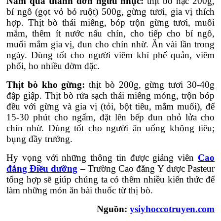
Nam qua thanh đơn ngưu nhục:
thịt bò nạc 200g,
bí ngô (gọt vỏ bỏ ruột) 500g, gừng tươi, gia vị thích
hợp. Thịt bò thái miếng, bóp trộn gừng tươi, muối
mắm, thêm ít nước nấu chín, cho tiếp cho bí ngô,
muối mắm gia vị, đun cho chín nhừ. Ăn vài lần trong
ngày. Dùng tốt cho người viêm khí phế quản, viêm
phổi, ho nhiều đờm đặc.
Thịt bò kho gừng:
thịt bò 200g, gừng tươi 30-40g
đập giập. Thịt bò rửa sạch thái miếng mỏng, trộn bóp
đều với gừng và gia vị (tỏi, bột tiêu, mắm muối), để
15-30 phút cho ngấm, đặt lên bếp đun nhỏ lửa cho
chín nhừ. Dùng tốt cho người ăn uống không tiêu;
bụng đầy trướng.
Hy vọng với những thông tin được giảng viên
Cao
đẳng Điều dưỡng
– Trường Cao đẳng Y dược Pasteur
tổng hợp sẽ giúp chúng ta có thêm nhiều kiến thức để
làm những món ăn bài thuốc từ thị bò.
Nguồn:
ysiyhoccotruyen.com