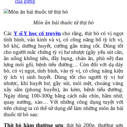
của gừng
Món ăn bài thuốc từ thịt bò
Các
Y sĩ Y học cổ truyền
cho rằng, thịt bò có vị ngọt
tính bình, vào kinh và vị, có công năng bổ tỳ ích vị,
bổ khí, dưỡng huyết, cường gân tráng cốt. Dùng tốt
cho người mắc chứng tỳ vị hư nhược (gầy yếu sút cân,
ăn uống không tiêu, đầy bụng, chán ăn, phù nề) đau
lưng mỏi gối, bệnh tiểu đường… Còn đối với dạ dày
bò, có vị ngọt, tính bình, vào tỳ vị, có công năng kiện
tỳ ích vị sinh huyết. Dùng tốt cho người tỳ vị hư
nhược, khí huyết hư, gầy sút, mỏi mệt, choáng váng
xây sẩm (phong huyễn), ăn kém, bệnh tiểu đường.
Ngày dùng 100-300g bằng cách nấu chín, hầm nhừ,
quay nướng, xào… Với những công dụng tuyệt vời
trên chúng ta có thể sử dụng dể làm những món ăn bài
thuốc từ bò sau:
Thịt bò hầm thường sơn
: thịt bò 200g, thường sơn