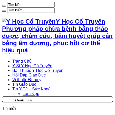
Y Học Cổ Truyền
Phương pháp chữa bệnh bằng thảo
dược, châm cứu, bấm huyệt giúp cân
bằng âm dương, phục hồi cơ thể
hiệu quả
Trang Chủ
Y Sĩ Y Học Cổ Truyền
Bài Thuốc Y Học Cổ Truyền
Hỏi Đáp Giáo Dục
Vị thuốc Đông y
Tin Giáo Dục
Tin Y Tế – Sức Khoẻ
Làm Đẹp
Danh mục
Tin mới