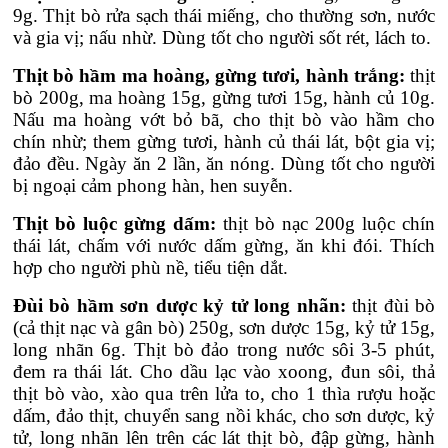
9g. Thịt bò rửa sạch thái miếng, cho thường sơn, nước
và gia vị; nấu nhừ. Dùng tốt cho người sốt rét, lách to.
Thịt bò hầm ma hoàng, gừng tươi, hành trắng:
thịt
bò 200g, ma hoàng 15g, gừng tươi 15g, hành củ 10g.
Nấu ma hoàng vớt bỏ bã, cho thịt bò vào hầm cho
chín nhừ; them gừng tươi, hành củ thái lát, bột gia vị;
đảo đều. Ngày ăn 2 lần, ăn nóng. Dùng tốt cho người
bị ngoại cảm phong hàn, hen suyễn.
Thịt bò luộc gừng dấm:
thịt bò nạc 200g luộc chín
thái lát, chấm với nước dấm gừng, ăn khi đói. Thích
hợp cho người phù nề, tiểu tiện dắt.
Đùi bò hầm sơn dược kỷ tử long nhãn:
thịt đùi bò
(cả thịt nạc và gân bò) 250g, sơn dược 15g, kỷ tử 15g,
long nhãn 6g. Thịt bò đảo trong nước sôi 3-5 phút,
đem ra thái lát. Cho dầu lạc vào xoong, đun sôi, thả
thịt bò vào, xào qua trên lửa to, cho 1 thìa rượu hoặc
dấm, đảo thịt, chuyển sang nồi khác, cho sơn dược, kỷ
tử, long nhãn lên trên các lát thịt bò, đập gừng, hành