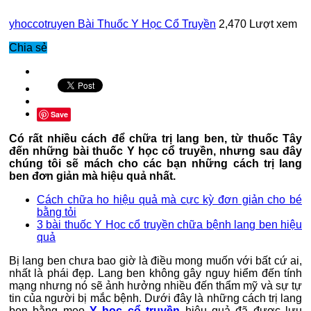
yhoccotruyen
Bài Thuốc Y Học Cổ Truyền
2,470 Lượt xem
Chia sẻ
Save
Có rất nhiều cách để chữa trị lang ben, từ thuốc Tây
đến những bài thuốc Y học cổ truyền, nhưng sau đây
chúng tôi sẽ mách cho các bạn những cách trị lang
ben đơn giản mà hiệu quả nhất.
Cách chữa ho hiệu quả mà cực kỳ đơn giản cho bé
bằng tỏi
3 bài thuốc Y Học cổ truyền chữa bệnh lang ben hiệu
quả
Bị lang ben chưa bao giờ là điều mong muốn với bất cứ ai,
nhất là phái đẹp. Lang ben không gây nguy hiểm đến tính
mạng nhưng nó sẽ ảnh hưởng nhiều đến thẩm mỹ và sự tự
tin của người bị mắc bệnh. Dưới đây là những cách trị lang
ben bằng mẹo
Y học cổ truyền
hiệu quả đã được lưu