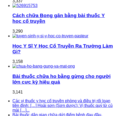
3,337
Cách chữa Bong gân bằng bài thuốc Y
học cổ truyền
3,290
Học Y Sĩ Y Học Cổ Truyền Ra Trường Làm
Gì?
3,158
Bài thuốc chữa ho bằng gừng cho người
lớn cực kỳ hiệu quả
3,141
Các vị thuốc y học cổ truyền phòng và điều trị rối loạn
tiền đình: […] Hoài sơn (Sơn dược): Vị thuốc quý từ củ
mài […]...
Bài thuốc dân gian chữa dứt điểm bệnh đau đầu,