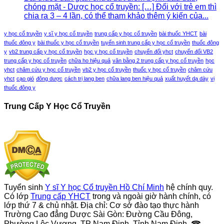
chóng mặt - Dược học cổ truyền: […] Đối với trẻ em thì
chia ra 3 – 4 lần, có thể tham khảo thêm ý kiến của...
y học cổ truyền
y sĩ y học cổ truyền
trung cấp y học cổ truyền
bài thuốc YHCT
bài
thuốc đông y
bài thuốc y học cổ truyền
tuyển sinh trung cấp y học cổ truyền
thuốc đông
y
vb2 trung cấp y học cổ truyền
học y học cổ truyền
chuyển đổi yhct
chuyển đổi VB2
trung cấp y học cổ truyền
chữa ho hiệu quả
văn bằng 2 trung cấp y học cổ truyền
học
yhct
châm cứu y học cổ truyền
vb2 y học cổ truyền
thuốc y học cổ truyền
châm cứu
yhct
cạo gió
đông dược
cách trị lang ben
chữa lang ben hiệu quả
xuất huyết dạ dày
vị
thuốc đông y
Trung Cấp Y Học Cổ Truyền
Tuyển sinh
Y sĩ Y học Cổ truyền Hồ Chí Minh
hệ chính quy.
Có lớp
Trung cấp YHCT
trong và ngoài giờ hành chính, có
lớp thứ 7 & chủ nhật. Địa chỉ: Cơ sở đào tạo thực hành
Trường Cao đẳng Dược Sài Gòn: Đường Cầu Đông,
Phường Lộc Vượng, TP Nam Định, Tỉnh Nam Định. ☎