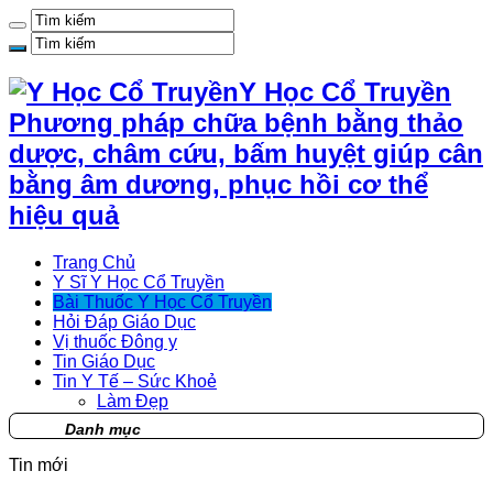
Y Học Cổ Truyền
Phương pháp chữa bệnh bằng thảo
dược, châm cứu, bấm huyệt giúp cân
bằng âm dương, phục hồi cơ thể
hiệu quả
Trang Chủ
Y Sĩ Y Học Cổ Truyền
Bài Thuốc Y Học Cổ Truyền
Hỏi Đáp Giáo Dục
Vị thuốc Đông y
Tin Giáo Dục
Tin Y Tế – Sức Khoẻ
Làm Đẹp
Danh mục
Tin mới