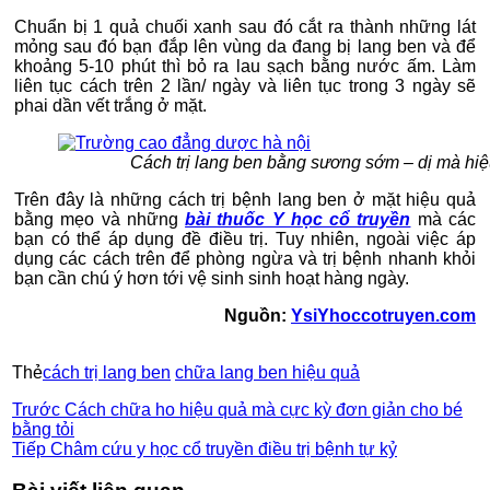
Chuẩn bị 1 quả chuối xanh sau đó cắt ra thành những lát
mỏng sau đó bạn đắp lên vùng da đang bị lang ben và để
khoảng 5-10 phút thì bỏ ra lau sạch bằng nước ấm. Làm
liên tục cách trên 2 lần/ ngày và liên tục trong 3 ngày sẽ
phai dần vết trắng ở mặt.
Cách trị lang ben bằng sương sớm – dị mà hi
Trên đây là những cách trị bệnh lang ben ở mặt hiệu quả
bằng mẹo và những
bài thuốc Y học cổ truyền
mà các
bạn có thể áp dụng đề điều trị. Tuy nhiên, ngoài việc áp
dụng các cách trên để phòng ngừa và trị bệnh nhanh khỏi
bạn cần chú ý hơn tới vệ sinh sinh hoạt hàng ngày.
Nguồn:
YsiYhoccotruyen.com
Thẻ
cách trị lang ben
chữa lang ben hiệu quả
Trước
Cách chữa ho hiệu quả mà cực kỳ đơn giản cho bé
bằng tỏi
Tiếp
Châm cứu y học cổ truyền điều trị bệnh tự kỷ