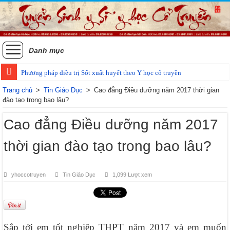
Danh mục
Phương pháp điều trị Sốt xuất huyết theo Y học cổ truyền
Các phương pháp điều trị zona thần kinh bằng Đông y
Trang chủ
>
Tin Giáo Dục
>
Cao đẳng Điều dưỡng năm 2017 thời gian
đào tạo trong bao lâu?
Cao đẳng Điều dưỡng năm 2017
thời gian đào tạo trong bao lâu?
yhoccotruyen
Tin Giáo Dục
1,099 Lượt xem
Sắp tới em tốt nghiệp THPT năm 2017 và em muốn