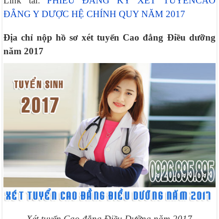
Link tải:
PHIẾU ĐĂNG KÝ XÉT TUYỂNCAO
ĐẲNG Y DƯỢC HỆ CHÍNH QUY NĂM 2017
Địa chỉ nộp hồ sơ xét tuyển Cao đẳng Điều dưỡng
năm 2017
Xét tuyển Cao đẳng Điều Dưỡng năm 2017