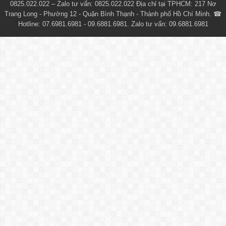
0825.022.022 – Zalo tư vấn: 0825.022.022 Địa chỉ tại TPHCM: 217 Nơ
Trang Long - Phường 12 - Quận Bình Thạnh - Thành phố Hồ Chí Minh. ☎
Hotline: 07.6981.6981 - 09.6881.6981. Zalo tư vấn: 09.6881.6981