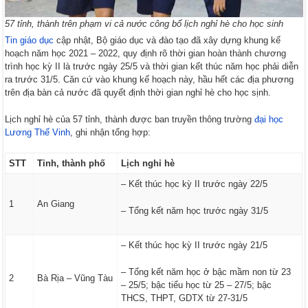
57 tỉnh, thành trên phạm vi cả nước công bố lịch nghỉ hè cho học sinh
Tin giáo dục
cập nhật, Bộ giáo dục và đào tạo đã xây dựng khung kế
hoạch năm học 2021 – 2022, quy định rõ thời gian hoàn thành chương
trình học kỳ II là trước ngày 25/5 và thời gian kết thúc năm học phải diễn
ra trước 31/5. Căn cứ vào khung kế hoạch này, hầu hết các địa phương
trên địa bàn cả nước đã quyết định thời gian nghỉ hè cho học sịnh.
Lịch nghỉ hè của 57 tỉnh, thành được ban truyền thông trường
đại học
Lương Thế Vinh
, ghi nhận tổng hợp:
STT
Tỉnh, thành phố
Lịch nghỉ hè
– Kết thúc học kỳ II trước ngày 22/5
1
An Giang
– Tổng kết năm học trước ngày 31/5
– Kết thúc học kỳ II trước ngày 21/5
– Tổng kết năm học ở bậc mầm non từ 23
2
Bà Rịa – Vũng Tàu
– 25/5; bậc tiểu học từ 25 – 27/5; bậc
THCS, THPT, GDTX từ 27-31/5