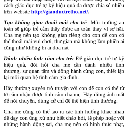
cách giáo dục trẻ tự kỷ hiệu quả đã được chia sẻ nhiều
trên website
http://giaoductretho.net/
.
Tạo không gian thoái mái cho trẻ
:
Môi trường an
toàn sẽ giúp trẻ cảm thấy được an toàn thay vì sợ hãi.
Cha mẹ nên tạo không gian riêng cho con để con có
thể thoải mái vui chơi, thư giãn mà không làm phiền ai
cũng như không bị ai dọa nạt
Dành nhiều tình cảm cho trẻ:
Để giáo dục trẻ tự kỷ
hiệu quả, đòi hỏi cha mẹ cần dành nhiều tình
thương, sự quan tâm và đồng hành cùng con, thiết lập
lại mối quan hệ tình cảm gia đình.
Hãy thường xuyên trò truyện với con để con có thể từ
từ cảm nhận được tình cảm cha mẹ. Hãy dùng ánh mắt
để nói chuyện, dùng cử chỉ để thể hiện tình thương.
Cha mẹ cũng có thể tạo ra các tình huống khác nhau
để dạy con ứng xử như biết chào hỏi, lễ phép hoặc với
những hành động sai, cha mẹ nên có hình thức phạt,