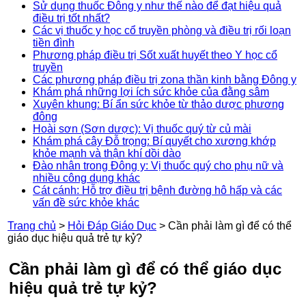
Sử dụng thuốc Đông y như thế nào để đạt hiệu quả
điều trị tốt nhất?
Các vị thuốc y học cổ truyền phòng và điều trị rối loạn
tiền đình
Phương pháp điều trị Sốt xuất huyết theo Y học cổ
truyền
Các phương pháp điều trị zona thần kinh bằng Đông y
Khám phá những lợi ích sức khỏe của đằng sâm
Xuyên khung: Bí ẩn sức khỏe từ thảo dược phương
đông
Hoài sơn (Sơn dược): Vị thuốc quý từ củ mài
Khám phá cây Đỗ trọng: Bí quyết cho xương khớp
khỏe mạnh và thận khí dồi dào
Đào nhân trong Đông y: Vị thuốc quý cho phụ nữ và
nhiều công dụng khác
Cát cánh: Hỗ trợ điều trị bệnh đường hô hấp và các
vấn đề sức khỏe khác
Trang chủ
>
Hỏi Đáp Giáo Dục
>
Cần phải làm gì để có thể
giáo dục hiệu quả trẻ tự kỷ?
Cần phải làm gì để có thể giáo dục
hiệu quả trẻ tự kỷ?