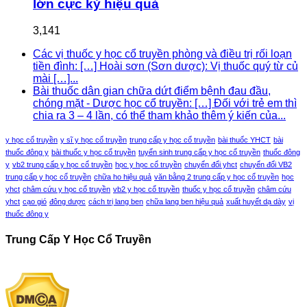
lớn cực kỳ hiệu quả
3,141
Các vị thuốc y học cổ truyền phòng và điều trị rối loạn
tiền đình: […] Hoài sơn (Sơn dược): Vị thuốc quý từ củ
mài […]...
Bài thuốc dân gian chữa dứt điểm bệnh đau đầu,
chóng mặt - Dược học cổ truyền: […] Đối với trẻ em thì
chia ra 3 – 4 lần, có thể tham khảo thêm ý kiến của...
y học cổ truyền
y sĩ y học cổ truyền
trung cấp y học cổ truyền
bài thuốc YHCT
bài
thuốc đông y
bài thuốc y học cổ truyền
tuyển sinh trung cấp y học cổ truyền
thuốc đông
y
vb2 trung cấp y học cổ truyền
học y học cổ truyền
chuyển đổi yhct
chuyển đổi VB2
trung cấp y học cổ truyền
chữa ho hiệu quả
văn bằng 2 trung cấp y học cổ truyền
học
yhct
châm cứu y học cổ truyền
vb2 y học cổ truyền
thuốc y học cổ truyền
châm cứu
yhct
cạo gió
đông dược
cách trị lang ben
chữa lang ben hiệu quả
xuất huyết dạ dày
vị
thuốc đông y
Trung Cấp Y Học Cổ Truyền