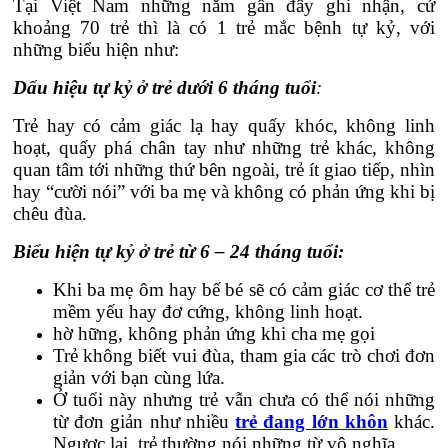
Tại Việt Nam những năm gần đây ghi nhận, cứ
khoảng 70 trẻ thì là có 1 trẻ mắc bệnh tự kỷ, với
những biểu hiện như:
Dấu hiệu tự kỷ ở trẻ dưới 6 tháng tuổi
:
Trẻ hay có cảm giác lạ hay quấy khóc, không linh
hoạt, quấy phá chân tay như những trẻ khác, không
quan tâm tới những thứ bên ngoài, trẻ ít giao tiếp, nhìn
hay “cười nói” với ba mẹ và không có phản ứng khi bị
chêu đùa.
Biểu hiện tự kỷ ở trẻ từ 6 – 24 tháng tuổi:
Khi ba mẹ ôm hay bế bé sẽ có cảm giác cơ thể trẻ
mềm yếu hay đơ cứng, không linh hoạt.
hờ hững, không phản ứng khi cha mẹ gọi
Trẻ không biết vui đùa, tham gia các trò chơi đơn
giản với bạn cùng lứa.
Ở tuổi này nhưng trẻ vẫn chưa có thể nói những
từ đơn giản như nhiều
trẻ đang lớn khôn
khác.
Ngược lại, trẻ thường nói những từ vô nghĩa.