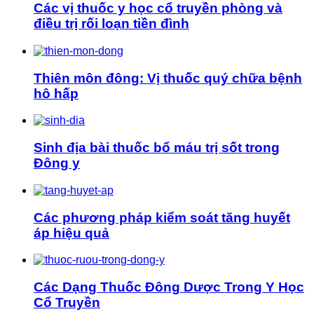
Các vị thuốc y học cổ truyền phòng và
điều trị rối loạn tiền đình
Thiên môn đông: Vị thuốc quý chữa bệnh
hô hấp
Sinh địa bài thuốc bổ máu trị sốt trong
Đông y
Các phương pháp kiểm soát tăng huyết
áp hiệu quả
Các Dạng Thuốc Đông Dược Trong Y Học
Cổ Truyền