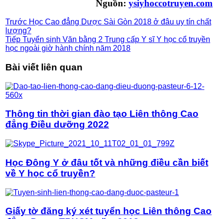
Nguồn:
ysiyhoccotruyen.com
Trước
Học Cao đẳng Dược Sài Gòn 2018 ở đâu uy tín chất
lượng?
Tiếp
Tuyển sinh Văn bằng 2 Trung cấp Y sĩ Y học cổ truyền
học ngoài giờ hành chính năm 2018
Bài viết liên quan
Thông tin thời gian đào tạo Liên thông Cao
đẳng Điều dưỡng 2022
Học Đông Y ở đâu tốt và những điều cần biết
về Y học cổ truyền?
Giấy tờ đăng ký xét tuyển học Liên thông Cao