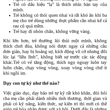
Trẻ có dấu hiệu “lạ” là thích nhìn bàn tay của
mình.
Trẻ không có thói quen nhai và rất khó ăn khi ba
mẹ cho trẻ dùng những thực phẩm cần nhai kể cả
rau củ quả mềm.
Trẻ hay đi nhón chân, không vững vàng.
Khi lớn hơn, trẻ thường lủi thủi một mình, không
thích chơi đùa, không nói được ngay cả những câu
đơn giản, hay bị hoảng sợ, kích động vô cớ nhưng đôi
lúc lại “liều lĩnh”, không biết sợ trước các tác động
khác.Trẻ có vẻ tăng động, thích ngọ ngoạy luôn tay
luôn chân, chạy vòng vòng, xoay vòng vòng chứ ít
khi ngồi im.
Dạy con tự kỷ như thế nào?
Việc giáo dục, dạy bảo trẻ tự kỷ rất khó khăn, đòi hỏi
cha mẹ cần phải dành nhiều tình thương, thời gian và
phải có kỹ năng, kiến thức, sự kiên trì thì mới có thể
giúp trẻ hòa nhập được với xã hội. Dưới đây là những