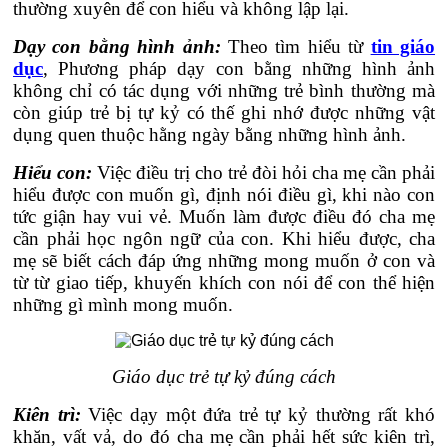
thường xuyên để con hiểu và không lập lại.
Dạy con bằng hình ảnh:
Theo tìm hiểu từ
tin giáo
dục
, Phương pháp dạy con bằng những hình ảnh
không chỉ có tác dụng với những trẻ bình thường mà
còn giúp trẻ bị tự kỷ có thế ghi nhớ được những vật
dụng quen thuộc hằng ngày bằng những hình ảnh.
Hiểu con:
Việc điều trị cho trẻ đòi hỏi cha mẹ cần phải
hiểu được con muốn gì, định nói điều gì, khi nào con
tức giận hay vui vẻ. Muốn làm được điều đó cha mẹ
cần phải học ngôn ngữ của con. Khi hiểu được, cha
mẹ sẽ biết cách đáp ứng những mong muốn ở con và
từ từ giao tiếp, khuyến khích con nói để con thể hiện
những gì mình mong muốn.
Giáo dục trẻ tự kỷ đúng cách
Kiên trì:
Việc dạy một đứa trẻ tự kỷ thường rất khó
khăn, vất vả, do đó cha mẹ cần phải hết sức kiên trì,