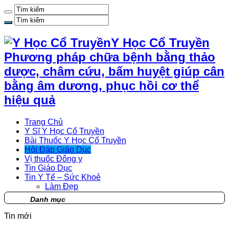
Y Học Cổ Truyền
Phương pháp chữa bệnh bằng thảo
dược, châm cứu, bấm huyệt giúp cân
bằng âm dương, phục hồi cơ thể
hiệu quả
Trang Chủ
Y Sĩ Y Học Cổ Truyền
Bài Thuốc Y Học Cổ Truyền
Hỏi Đáp Giáo Dục
Vị thuốc Đông y
Tin Giáo Dục
Tin Y Tế – Sức Khoẻ
Làm Đẹp
Danh mục
Tin mới