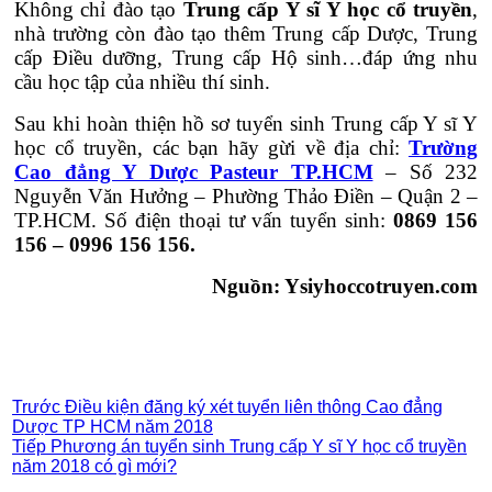
Không chỉ đào tạo
Trung cấp Y sĩ Y học cổ truyền
,
nhà trường còn đào tạo thêm Trung cấp Dược, Trung
cấp Điều dưỡng, Trung cấp Hộ sinh…đáp ứng nhu
cầu học tập của nhiều thí sinh.
Sau khi hoàn thiện hồ sơ tuyển sinh Trung cấp Y sĩ Y
học cổ truyền, các bạn hãy gừi về địa chỉ:
Trường
Cao đẳng Y Dược Pasteur TP.HCM
– Số 232
Nguyễn Văn Hưởng – Phường Thảo Điền – Quận 2 –
TP.HCM. Số điện thoại tư vấn tuyển sinh:
0869 156
156 – 0996 156 156.
Nguồn: Ysiyhoccotruyen.com
Trước
Điều kiện đăng ký xét tuyển liên thông Cao đẳng
Dược TP HCM năm 2018
Tiếp
Phương án tuyển sinh Trung cấp Y sĩ Y học cổ truyền
năm 2018 có gì mới?