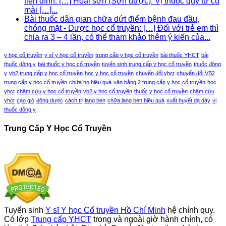
tiền đình: […] Hoài sơn (Sơn dược): Vị thuốc quý từ củ
mài […]...
Bài thuốc dân gian chữa dứt điểm bệnh đau đầu,
chóng mặt - Dược học cổ truyền: […] Đối với trẻ em thì
chia ra 3 – 4 lần, có thể tham khảo thêm ý kiến của...
y học cổ truyền
y sĩ y học cổ truyền
trung cấp y học cổ truyền
bài thuốc YHCT
bài
thuốc đông y
bài thuốc y học cổ truyền
tuyển sinh trung cấp y học cổ truyền
thuốc đông
y
vb2 trung cấp y học cổ truyền
học y học cổ truyền
chuyển đổi yhct
chuyển đổi VB2
trung cấp y học cổ truyền
chữa ho hiệu quả
văn bằng 2 trung cấp y học cổ truyền
học
yhct
châm cứu y học cổ truyền
vb2 y học cổ truyền
thuốc y học cổ truyền
châm cứu
yhct
cạo gió
đông dược
cách trị lang ben
chữa lang ben hiệu quả
xuất huyết dạ dày
vị
thuốc đông y
Trung Cấp Y Học Cổ Truyền
Tuyển sinh
Y sĩ Y học Cổ truyền Hồ Chí Minh
hệ chính quy.
Có lớp
Trung cấp YHCT
trong và ngoài giờ hành chính, có