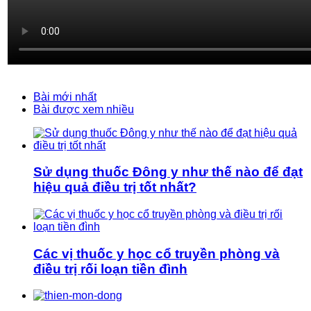
Bài mới nhất
Bài được xem nhiều
Sử dụng thuốc Đông y như thế nào để đạt
hiệu quả điều trị tốt nhất?
Các vị thuốc y học cổ truyền phòng và
điều trị rối loạn tiền đình