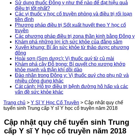
Sử dụng thuốc Đông y như thế nào để đạt hiệu quả
điều trị tốt nhất?
Các vị thuốc y học cổ truyền phòng và điều trị rối loạn
tiền đình
Phương pháp điều trị Sốt xuất huyết theo Y học cổ
truyền
Các phương pháp điều trị zona thần kinh bằng Đông y
Khám phá những lợi ích sức khỏe của đằng sâm
Xuyên khung: Bí ẩn sức khỏe từ thảo dược phương
đông
Hoài sơn (Sơn dược): Vị thuốc quý từ củ mài
Khám phá cây Đỗ trọng: Bí quyết cho xương khớp
khỏe mạnh và thận khí dồi dào
Đào nhân trong Đông y: Vị thuốc quý cho phụ nữ và
nhiều công dụng khác
Cát cánh: Hỗ trợ điều trị bệnh đường hô hấp và các
vấn đề sức khỏe khác
Trang chủ
>
Y Sĩ Y Học Cổ Truyền
>
Cập nhật quy chế
tuyển sinh Trung cấp Y sĩ Y học cổ truyền năm 2018
Cập nhật quy chế tuyển sinh Trung
cấp Y sĩ Y học cổ truyền năm 2018