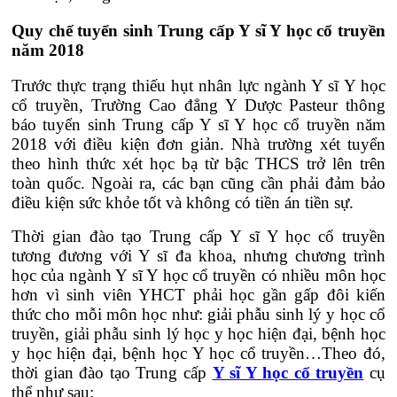
Quy chế tuyển sinh Trung cấp Y sĩ Y học cổ truyền
năm 2018
Trước thực trạng thiếu hụt nhân lực ngành Y sĩ Y học
cổ truyền, Trường Cao đẳng Y Dược Pasteur thông
báo tuyển sinh Trung cấp Y sĩ Y học cổ truyền năm
2018 với điều kiện đơn giản. Nhà trường xét tuyển
theo hình thức xét học bạ từ bậc THCS trở lên trên
toàn quốc. Ngoài ra, các bạn cũng cần phải đảm bảo
điều kiện sức khỏe tốt và không có tiền án tiền sự.
Thời gian đào tạo Trung cấp Y sĩ Y học cổ truyền
tương đương với Y sĩ đa khoa, nhưng chương trình
học của ngành Y sĩ Y học cổ truyền có nhiều môn học
hơn vì sinh viên YHCT phải học gần gấp đôi kiến
thức cho mỗi môn học như: giải phẫu sinh lý y học cổ
truyền, giải phẫu sinh lý học y học hiện đại, bệnh học
y học hiện đại, bệnh học Y học cổ truyền…Theo đó,
thời gian đào tạo Trung cấp
Y sĩ Y học cổ truyền
cụ
thể như sau: