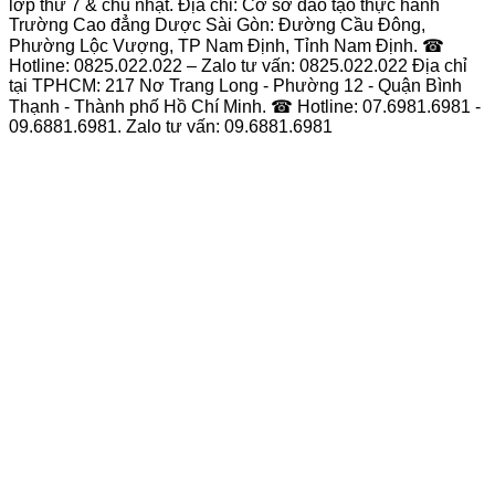
lớp thứ 7 & chủ nhật. Địa chỉ: Cơ sở đào tạo thực hành
Trường Cao đẳng Dược Sài Gòn: Đường Cầu Đông,
Phường Lộc Vượng, TP Nam Định, Tỉnh Nam Định. ☎
Hotline: 0825.022.022 – Zalo tư vấn: 0825.022.022 Địa chỉ
tại TPHCM: 217 Nơ Trang Long - Phường 12 - Quận Bình
Thạnh - Thành phố Hồ Chí Minh. ☎ Hotline: 07.6981.6981 -
09.6881.6981. Zalo tư vấn: 09.6881.6981