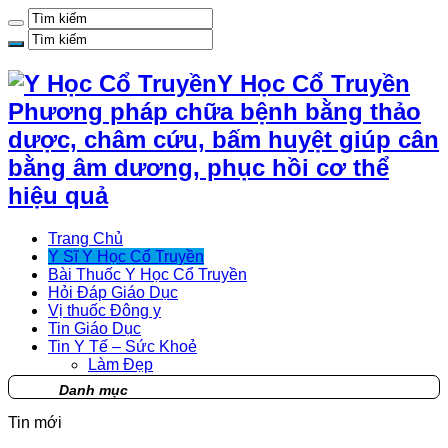
Y Học Cổ Truyền
Phương pháp chữa bệnh bằng thảo
dược, châm cứu, bấm huyệt giúp cân
bằng âm dương, phục hồi cơ thể
hiệu quả
Trang Chủ
Y Sĩ Y Học Cổ Truyền
Bài Thuốc Y Học Cổ Truyền
Hỏi Đáp Giáo Dục
Vị thuốc Đông y
Tin Giáo Dục
Tin Y Tế – Sức Khoẻ
Làm Đẹp
Danh mục
Tin mới