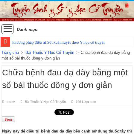
Danh mục
Phương pháp điều trị Sốt xuất huyết theo Y học cổ truyền
Các phương pháp điều trị zona thần kinh bằng Đông y
Trang chủ
>
Bài Thuốc Y Học Cổ Truyền
>
Chữa bệnh đau dạ dày bằng
một số bài thuốc đông y đơn giản
Chữa bệnh đau dạ dày bằng một
số bài thuốc đông y đơn giản
tratnv
Bài Thuốc Y Học Cổ Truyền
146 Lượt xem
Ngày nay để điều trị bệnh đau dạ dày bên cạnh sử dụng thuốc tây thì