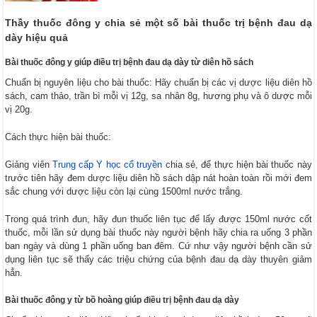
Thầy thuốc đông y chia sẻ một số bài thuốc trị bệnh đau dạ
dày hiệu quả
Bài thuốc đông y giúp điều trị bệnh đau dạ dày từ diên hồ sách
Chuẩn bị nguyên liệu cho bài thuốc: Hãy chuẩn bị các vị dược liệu diên hồ
sách, cam thảo, trần bì mỗi vị 12g, sa nhân 8g, hương phụ và ô dược mỗi
vị 20g.
Cách thực hiện bài thuốc:
Giảng viên
Trung cấp Y học cổ truyền
chia sẻ, để thực hiện bài thuốc này
trước tiên hãy đem dược liệu diên hồ sách dập nát hoàn toàn rồi mới đem
sắc chung với dược liệu còn lại cùng 1500ml nước trắng.
Trong quá trình đun, hãy đun thuốc liên tục để lấy được 150ml nước cốt
thuốc, mỗi lần sử dụng bài thuốc này người bệnh hãy chia ra uống 3 phần
ban ngày và dùng 1 phần uống ban đêm. Cứ như vậy người bệnh cần sử
dụng liên tục sẽ thấy các triệu chứng của bệnh đau dạ dày thuyên giảm
hẳn.
Bài thuốc đông y từ bồ hoàng giúp điều trị bệnh đau dạ dày