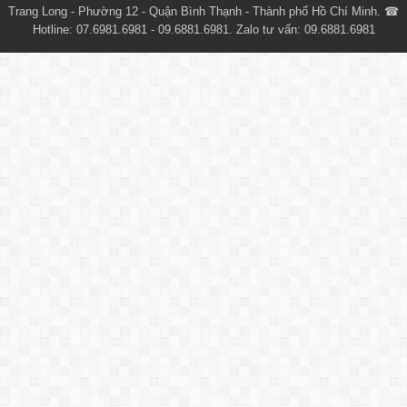
Trang Long - Phường 12 - Quận Bình Thạnh - Thành phố Hồ Chí Minh. ☎
Hotline: 07.6981.6981 - 09.6881.6981. Zalo tư vấn: 09.6881.6981