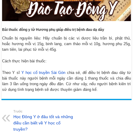
Bài thuốc đông y từ Hương phụ giúp điều trị bệnh đau dạ dày
Chuẩn bị nguyên liệu: Hãy chuẩn bị các vị dược liệu trần bì, phật thủ,
hoắc hương mỗi vị 15g, binh lang, cam thảo mỗi vị 10g, hương phụ 25g,
tam tiên, lai phục tử mỗi vị 45g.
Cách thực hiện bài thuốc:
Theo Y sĩ
Y học cổ truyền Sài Gòn
chia sẻ, để điều trị bệnh đau dày từ
bài thuốc này người bệnh mỗi ngày cần dùng 1 thang thuốc và chia đều
làm 3 lần uống trong ngày đều đặn. Cứ như vậy, nếu người bệnh kiên trì
sử dụng tình trạng bệnh sẽ được thuyên giảm đáng kể.
Trước
Học Đông Y ở đâu tốt và những
điều cần biết về Y học cổ
truyền?