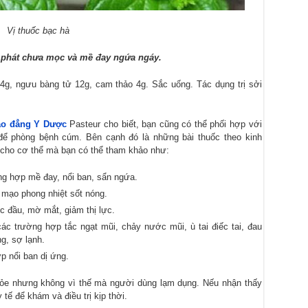
Vị thuốc bạc hà
 phát chưa mọc và mề đay ngứa ngáy.
 4g, ngưu bàng tử 12g, cam thảo 4g. Sắc uống. Tác dụng trị sởi
ao đẳng Y Dược
Pasteur cho biết, bạn cũng có thể phối hợp với
 để phòng bệnh cúm. Bên cạnh đó là những bài thuốc theo kinh
t cho cơ thể mà bạn có thể tham khảo như:
ng hợp mề đay, nổi ban, sẩn ngứa.
 mạo phong nhiệt sốt nóng.
 đầu, mờ mắt, giảm thị lực.
c trường hợp tắc ngạt mũi, chảy nước mũi, ù tai điếc tai, đau
g, sợ lạnh.
p nổi ban dị ứng.
khỏe nhưng không vì thế mà người dùng lạm dụng. Nếu nhận thấy
tế để khám và điều trị kịp thời.