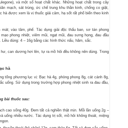
 pulegone), và một số hoạt chất khác. Những hoạt chất trong cây
iãn mạch, sát trùng, ức chế trung khu thần kinh, chống co giật,
c hà được xem là vị thuốc giải cảm, hạ sốt rất phổ biến theo kinh
h mát; vào tâm, phế. Tác dụng giải độc thấu ban, sơ tán phong
 mạo phong nhiệt, viêm mũi, ngạt mũi, đau sưng họng, đau đầu
 Liều dùng: 4 – 16g bằng các hình thức nấu, hãm, sắc.
í hư, can dương hơi lên, tự ra mồ hôi đều không nên dùng. Trong
ạc hà
g tổng phương lục vị: Bạc hà 4g, phòng phong 8g, cát cánh 8g,
ắc uống. Sử dụng trong trường hợp phong nhiệt sinh ra đau đầu,
ng bài thuốc sau:
ạch cao sống 40g. Đem tất cả nghiền thật mịn. Mỗi lần uống 2g –
à uống nhiều nước. Tác dụng trị sốt, mồ hôi không thoát, miệng
 ngon.
, thuyền thoái (bỏ chân) 12g, cam thảo 6g. Tất cả đem sắc uống.