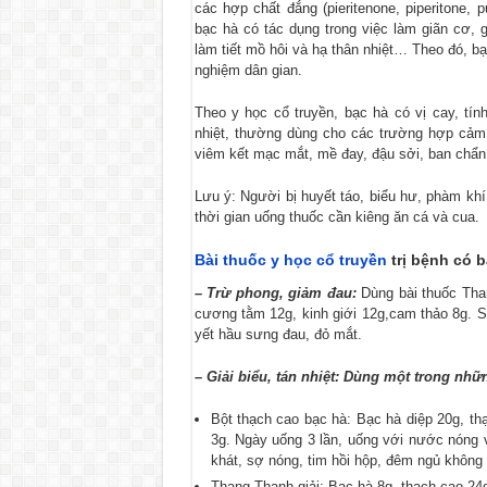
các hợp chất đắng (pieritenone, piperitone,
bạc hà có tác dụng trong việc làm giãn cơ, g
làm tiết mồ hôi và hạ thân nhiệt… Theo đó, bạ
nghiệm dân gian.
Theo y học cổ truyền, bạc hà có vị cay, tín
nhiệt, thường dùng cho các trường hợp cảm
viêm kết mạc mắt, mề đay, đậu sởi, ban chẩn.
Lưu ý: Người bị huyết táo, biểu hư, phàm kh
thời gian uống thuốc cần kiêng ăn cá và cua.
Bài thuốc y học cổ truyền
trị bệnh có b
– Trừ phong, giảm đau:
Dùng bài thuốc Than
cương tằm 12g, kinh giới 12g,cam thảo 8g. S
yết hầu sưng đau, đỏ mắt.
– Giải biểu, tán nhiệt: Dùng một trong nhữ
Bột thạch cao bạc hà: Bạc hà diệp 20g, th
3g. Ngày uống 3 lần, uống với nước nóng v
khát, sợ nóng, tim hồi hộp, đêm ngủ không
Thang Thanh giải: Bạc hà 8g, thạch cao 24g