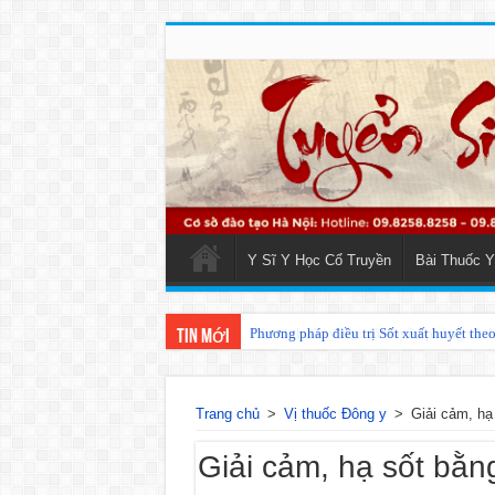
Y Sĩ Y Học Cổ Truyền
Bài Thuốc Y
Phương pháp điều trị Sốt xuất huyết the
Tin mới
Trang chủ
>
Vị thuốc Đông y
>
Giải cảm, hạ
Giải cảm, hạ sốt bằn