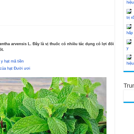
hiệu
trị r
hấp
tha arvensis L. Đây là vị thuốc có nhiều tác dụng có lợi đối
y
t.
y hạt mã tiền
hiệu
 của hạt Đười ươi
Tru