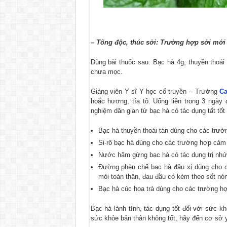
– Tống độc, thúc sởi: Trường hợp sởi mới
Dùng bài thuốc sau: Bạc hà 4g, thuyền thoái
chưa mọc.
Giảng viên Y sĩ Y học cổ truyền – Trường
C
hoắc hương, tía tô. Uống liền trong 3 ngày
nghiệm dân gian từ bạc hà có tác dụng tất tố
Bạc hà thuyền thoái tán dùng cho các trườ
Si-rô bạc hà dùng cho các trường hợp cảm
Nước hãm gừng bạc hà có tác dụng trị nhức
Đường phèn chế bạc hà đậu xị dùng cho cá
mỏi toàn thân, đau đầu có kèm theo sốt nón
Bạc hà cúc hoa trà dùng cho các trường hợ
Bạc hà lành tính, tác dụng tốt đối với sức 
sức khỏe bản thân không tốt, hãy đến cơ sở y 