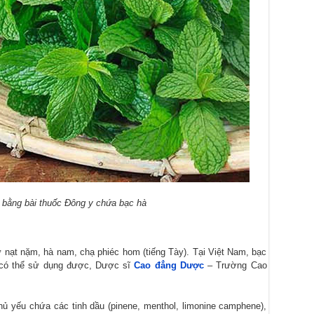
t bằng bài thuốc Đông y chứa bạc hà
 nạt nặm, hà nam, chạ phiéc hom (tiếng Tày). Tại Việt Nam, bạc
u có thể sử dụng được, Dược sĩ
Cao đẳng Dược
– Trường Cao
chủ yếu chứa các tinh dầu (pinene, menthol, limonine camphene),