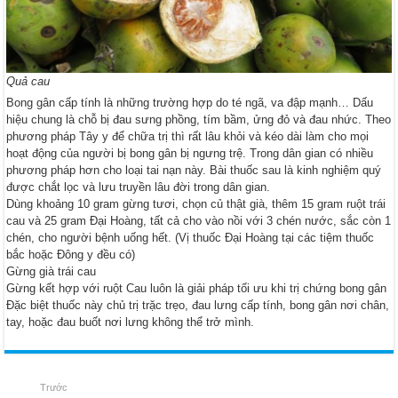
Quả cau
Bong gân cấp tính là những trường hợp do té ngã, va đập mạnh… Dấu
hiệu chung là chỗ bị đau sưng phồng, tím bầm, ửng đỏ và đau nhức. Theo
phương pháp Tây y để chữa trị thì rất lâu khỏi và kéo dài làm cho mọi
hoạt động của người bị bong gân bị ngưng trệ. Trong dân gian có nhiều
phương pháp hơn cho loại tai nạn này. Bài thuốc sau là kinh nghiệm quý
được chắt lọc và lưu truyền lâu đời trong dân gian.
Dùng khoảng 10 gram gừng tươi, chọn củ thật già, thêm 15 gram ruột trái
cau và 25 gram Đại Hoàng, tất cả cho vào nồi với 3 chén nước, sắc còn 1
chén, cho người bệnh uống hết. (Vị thuốc Đại Hoàng tại các tiệm thuốc
bắc hoặc Đông y đều có)
Gừng già trái cau
Gừng kết hợp với ruột Cau luôn là giải pháp tối ưu khi trị chứng bong gân
Đặc biệt thuốc này chủ trị trặc trẹo, đau lưng cấp tính, bong gân nơi chân,
tay, hoặc đau buốt nơi lưng không thể trở mình.
Trước