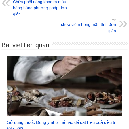
Chữa phổi nóng khạc ra máu
bằng bằng phương pháp đơn
giản
Tiếp
chưa viêm họng mãn tính đơn
giản
Bài viết liên quan
Sử dụng thuốc Đông y như thế nào để đạt hiệu quả điều trị
tốt nhất?