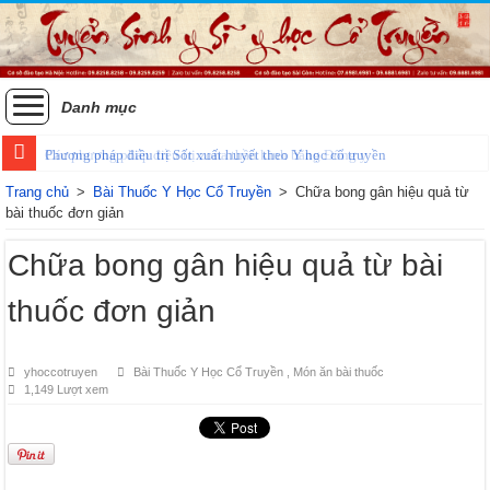
Danh mục
Phương pháp điều trị Sốt xuất huyết theo Y học cổ truyền
Các phương pháp điều trị zona thần kinh bằng Đông y
Trang chủ
>
Bài Thuốc Y Học Cổ Truyền
>
Chữa bong gân hiệu quả từ
bài thuốc đơn giản
Chữa bong gân hiệu quả từ bài
thuốc đơn giản
yhoccotruyen
Bài Thuốc Y Học Cổ Truyền
,
Món ăn bài thuốc
1,149 Lượt xem