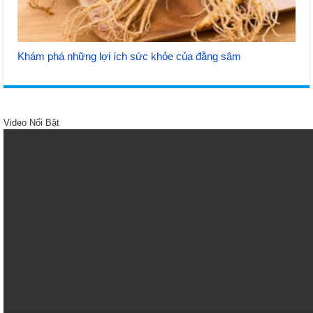
Khám phá những lợi ích sức khỏe của đằng sâm
Video Nổi Bật