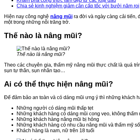
Khám phá công thức làm đẹp từ các loại dầu
Chia sẻ kinh nghiệm giảm cân cấp tốc với bưởi năm roi
Hiện nay công nghệ
nâng mũi
ra đời và ngày càng cải tiến,
một trong những nỗi trăng trở.
Thế nào là nâng mũi?
Thế nào là nâng mũi?
Theo các chuyên gia, thẩm mỹ nâng mũi thực chất là quá trì
sụn tự thân, sụn nhân tạo…
Ai có thể thực hiện nâng mũi?
Để đảm bảo an toàn và có dáng mũi ưng ý thì những khách 
Những người có dáng mũi thấp tẹt
Những khách hàng có dáng mũi cong vẹo, không thẩm
Những khách hàng nâng mũi bị hỏng
Những khách hàng có nhu cầu nâng mũi và thẩm mỹ s
Khách hàng là nam, nữ trên 18 tuổi