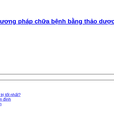
ương pháp chữa bệnh bằng thảo dược
rị tốt nhất?
ền đình
n