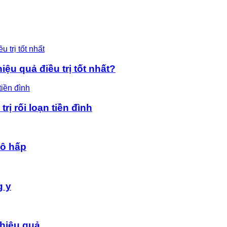
ệu quả điều trị tốt nhất?
rị rối loạn tiền đình
hô hấp
g y
hiệu quả