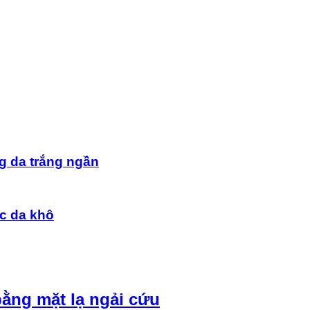
g da trắng ngần
óc da khô
̀ng mặt lạ ngải cứu