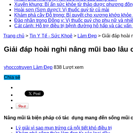
Xuyên khung: Bí ẩn sức khỏe từ thảo dược phương đô
Hoài sơn (Sơn dược): Vị thuốc quý từ củ mài
Khám phá cây Đỗ trọng: Bí quyết cho xương khớp khỏe 
Đào nhân trong Đông y: Vị thuốc quý cho phụ nữ và nhi
Cát cánh: Hỗ trợ điều trị bệnh đường hô hấp và các vấn
Trang chủ
>
Tin Y Tế - Sức Khoẻ
>
Làm Đẹp
>
Giải đáp hoài 
Giải đáp hoài nghi nâng mũi bao lâu c
yhoccotruyen
Làm Đẹp
838 Lượt xem
Chia sẻ
Nâng mũi là biện pháp có tác dụng mang đến sống mũi cao
Lý giải vì sao mụn trứng cá nội tiết khó điều trị