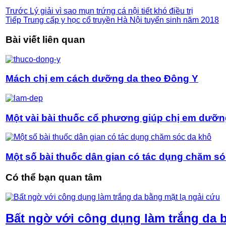
Trước
Lý giải vì sao mụn trứng cá nội tiết khó điều trị
Tiếp
Trung cấp y học cổ truyền Hà Nội tuyển sinh năm 2018
Bài viết liên quan
Mách chị em cách dưỡng da theo Đông Y
Một vài bài thuốc cổ phương giúp chị em dưỡn
Một số bài thuốc dân gian có tác dụng chăm s
Có thể bạn quan tâm
Bất ngờ với công dụng làm trắng da bă