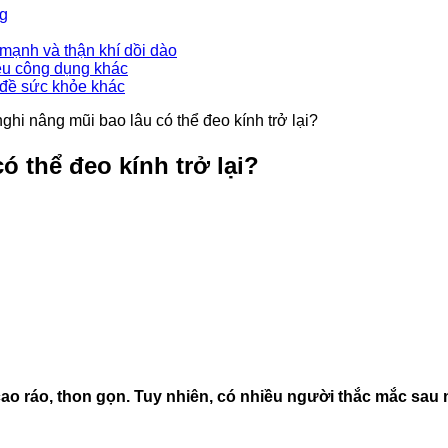
ng
mạnh và thận khí dồi dào
ều công dụng khác
 đề sức khỏe khác
nghi nâng mũi bao lâu có thể đeo kính trở lại?
ó thể đeo kính trở lại?
 ráo, thon gọn. Tuy nhiên, có nhiều người thắc mắc sau nâ