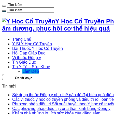
Y Học Cổ Truyền Ph
âm dương, phục hồi cơ thể hiệu quả
Trang Chủ
Y Sĩ Y Học Cổ Truyền
Bài Thuốc Y Học Cổ Truyền
Hỏi Đáp Giáo Dục
Vị thuốc Đông y
Tin Giáo Dục
Tin Y Tế – Sức Khoẻ
Làm Đẹp
Danh mục
Tin mới
Sử dụng thuốc Đông y như thế nào để đạt hiệu quả điều t
Các vị thuốc y học cổ truyền phòng và điều trị rối loạn ti
Phương pháp điều trị Sốt xuất huyết theo Y học cổ truyề
Các phương pháp điều trị zona thần kinh bằng Đông y
Khám phá những lợi ích sức khỏe của đằng sâm