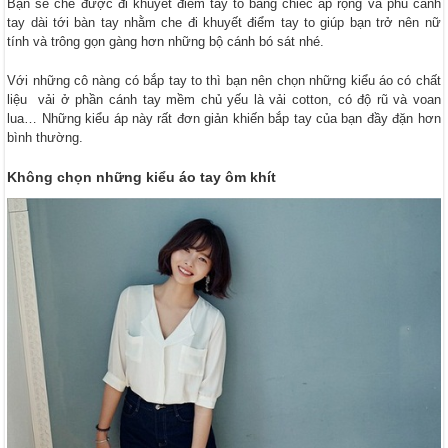
Bạn sẽ che được đi khuyết điểm tay to bằng chiếc áp rộng và phủ cánh
tay dài tới bàn tay nhằm che đi khuyết điểm tay to giúp bạn trở nên nữ
tính và trông gọn gàng hơn những bộ cánh bó sát nhé.
Với những cô nàng có bắp tay to thì bạn nên chọn những kiểu áo có chất
liệu vải ở phần cánh tay mềm chủ yếu là vải cotton, có độ rũ và voan
lua… Những kiểu áp này rất đơn giản khiến bắp tay của bạn đầy đặn hơn
bình thường.
Không chọn những kiểu áo tay ôm khít