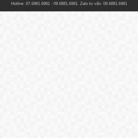
Hotline: 07.6981.6981 - 09.6881.6981. Zalo tư vấn: 09.6881.6981