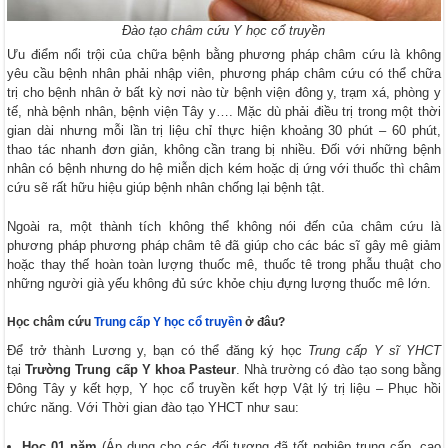
Đào tạo châm cứu Y học cổ truyền
Ưu điểm nổi trội của chữa bệnh bằng phương pháp châm cứu là không
yêu cầu bệnh nhân phải nhập viên, phương pháp châm cứu có thể chữa
trị cho bệnh nhân ở bất kỳ nơi nào từ bệnh viện đông y, trạm xá, phòng y
tế, nhà bệnh nhân, bệnh viện Tây y…. Mặc dù phải điều trị trong một thời
gian dài nhưng mỗi lần trị liệu chỉ thực hiện khoảng 30 phút – 60 phút,
thao tác nhanh đơn giản, không cần trang bị nhiều. Đối với những bệnh
nhân có bệnh nhưng do hệ miễn dịch kém hoặc dị ứng với thuốc thì châm
cứu sẽ rất hữu hiệu giúp bệnh nhân chống lại bệnh tật.
Ngoài ra, một thành tích không thể không nói đến của châm cứu là
phương pháp phương pháp châm tê đã giúp cho các bác sĩ gây mê giảm
hoặc thay thế hoàn toàn lượng thuốc mê, thuốc tê trong phẫu thuật cho
những người già yếu không đủ sức khỏe chịu đựng lượng thuốc mê lớn.
Học châm cứu
Trung cấp Y học cổ truyền
ở đâu?
Để trở thành Lương y, bạn có thể đăng ký học
Trung cấp Y sĩ YHCT
tại
Trường Trung cấp Y khoa Pasteur
. Nhà trường có đào tạo song bằng
Đông Tây y kết hợp, Y học cổ truyền kết hợp Vật lý trị liệu – Phục hồi
chức năng. Với Thời gian đào tạo YHCT như sau:
Học 01 năm
(Áp dụng cho các đối tượng đã tốt nghiệp trung cấp, cao