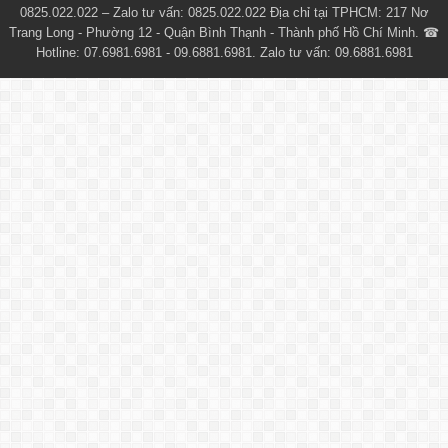
0825.022.022 – Zalo tư vấn: 0825.022.022 Địa chỉ tại TPHCM: 217 Nơ
Trang Long - Phường 12 - Quận Bình Thạnh - Thành phố Hồ Chí Minh. ☎
Hotline: 07.6981.6981 - 09.6881.6981. Zalo tư vấn: 09.6881.6981