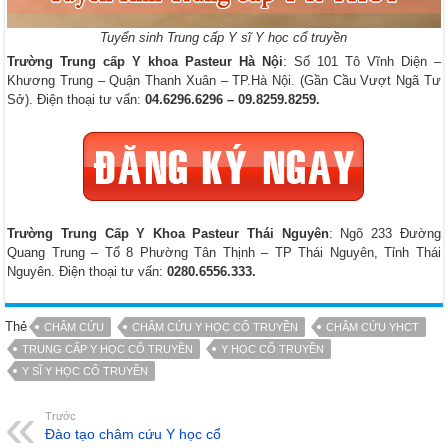
Tuyển sinh Trung cấp Y sĩ Y học cổ truyền
Trường Trung cấp Y khoa Pasteur Hà Nội
: Số 101 Tô Vĩnh Diện –
Khương Trung – Quận Thanh Xuân – TP.Hà Nội. (Gần Cầu Vượt Ngã Tư
Sở). Điện thoại tư vấn:
04.6296.6296 – 09.8259.8259.
Trường Trung Cấp Y Khoa Pasteur Thái Nguyên
: Ngõ 233 Đường
Quang Trung – Tổ 8 Phường Tân Thịnh – TP Thái Nguyên, Tỉnh Thái
Nguyên. Điện thoại tư vấn:
0280.6556.333.
Thẻ
CHÂM CỨU
CHÂM CỨU Y HỌC CỔ TRUYỀN
CHÂM CỨU YHCT
TRUNG CẤP Y HỌC CỔ TRUYỀN
Y HỌC CỔ TRUYỀN
Y SĨ Y HỌC CỔ TRUYỀN
Trước
Đào tạo châm cứu Y học cổ