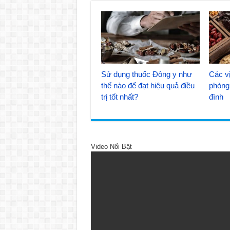
Sử dụng thuốc Đông y như
Các vị
thế nào để đạt hiệu quả điều
phòng 
trị tốt nhất?
đình
Video Nổi Bật