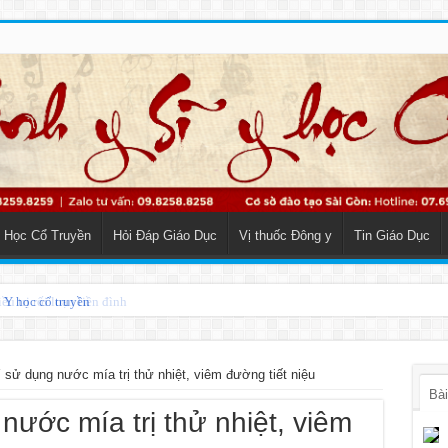
 Học Cổ Truyền
Hỏi Đáp Giáo Dục
Vị thuốc Đông y
Tin Giáo Dục
o Y học cổ truyền
sử dụng nước mía trị thử nhiệt, viêm đường tiết niệu
Bài
ước mía trị thử nhiệt, viêm