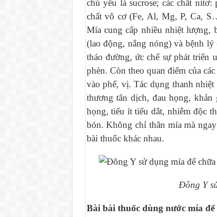
chủ yếu là sucrose; các chất nitơ:
chất vô cơ (Fe, Al, Mg, P, Ca, 
Mía cung cấp nhiều nhiệt lượng, 
(lao động, nắng nóng) và bệnh lý 
tháo đường, ức chế sự phát triển 
phèn. Còn theo quan điểm của cá
vào phế, vị. Tác dụng thanh nhiệt s
thương tân dịch, đau họng, khản 
họng, tiểu ít tiểu dắt, nhiễm độc 
bón. Không chỉ thân mía mà ngay
bài thuốc khác nhau.
Đông Y sử
Bài bài thuốc dùng nước mía để