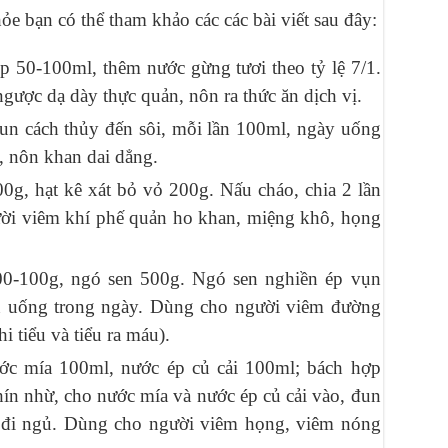
e bạn có thể tham khảo các các bài viết sau đây:
p 50-100ml, thêm nước gừng tươi theo tỷ lệ 7/1.
ngược dạ dày thực quản, nôn ra thức ăn dịch vị.
đun cách thủy đến sôi, mỗi lần 100ml, ngày uống
, nôn khan dai dẳng.
00g, hạt kê xát bỏ vỏ 200g. Nấu cháo, chia 2 lần
ười viêm khí phế quản ho khan, miệng khô, họng
00-100g, ngó sen 500g. Ngó sen nghiền ép vụn
ần uống trong ngày. Dùng cho người viêm đường
hi tiểu và tiểu ra máu).
ước mía 100ml, nước ép củ cải 100ml; bách hợp
ín nhừ, cho nước mía và nước ép củ cải vào, đun
i đi ngủ. Dùng cho người viêm họng, viêm nóng