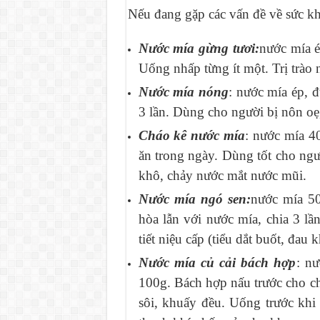
Nếu đang gặp các vấn đề về sức khỏ
Nước mía gừng tươi:
nước mía é
Uống nhấp từng ít một. Trị trào 
Nước mía nóng
: nước mía ép, 
3 lần. Dùng cho người bị nôn oẹ
Cháo kê nước mía
: nước mía 4
ăn trong ngày. Dùng tốt cho ng
khô, chảy nước mắt nước mũi.
Nước mía ngó sen:
nước mía 5
hòa lẫn với nước mía, chia 3 l
tiết niệu cấp (tiểu dắt buốt, đau k
Nước mía củ cải bách hợp
: n
100g. Bách hợp nấu trước cho ch
sôi, khuấy đều. Uống trước kh