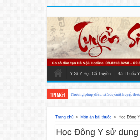
Y Sĩ Y Học Cổ Truyền
Bài Thuốc Y
Phương pháp điều trị Sốt xuất huyết the
Tin mới
Trang chủ
>
Món ăn bài thuốc
>
Học Đông Y 
Học Đông Y sử dụng n