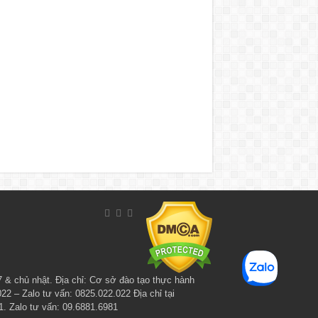
7 & chủ nhật. Địa chỉ: Cơ sở đào tạo thực hành
– Zalo tư vấn: 0825.022.022 Địa chỉ tại
. Zalo tư vấn: 09.6881.6981