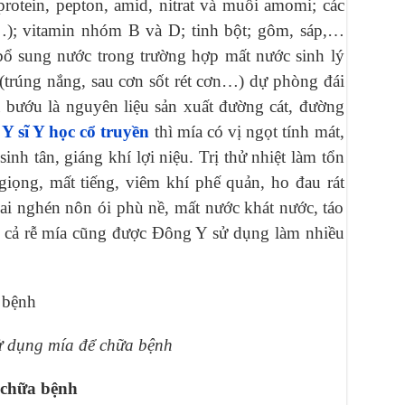
 protein, pepton, amid, nitrat và muối amomi; các
S…); vitamin nhóm B và D; tinh bột; gôm, sáp,…
bổ sung nước trong trường hợp mất nước sinh lý
(trúng nắng, sau cơn sốt rét cơn…) dự phòng đái
u bướu là nguyên liệu sản xuất đường cát, đường
c
Y sĩ Y học cổ truyền
thì mía có vị ngọt tính mát,
inh tân, giáng khí lợi niệu. Trị thử nhiệt làm tổn
giọng, mất tiếng, viêm khí phế quản, ho đau rát
thai nghén nôn ói phù nề, mất nước khát nước, táo
 cả rễ mía cũng được Đông Y sử dụng làm nhiều
 dụng mía để chữa bệnh
 chữa bệnh