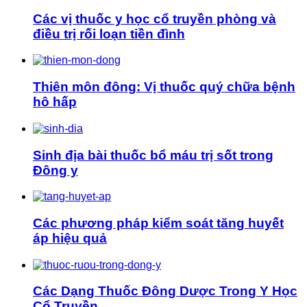
Các vị thuốc y học cổ truyền phòng và
điều trị rối loạn tiền đình
Thiên môn đông: Vị thuốc quý chữa bệnh
hô hấp
Sinh địa bài thuốc bổ máu trị sốt trong
Đông y
Các phương pháp kiểm soát tăng huyết
áp hiệu quả
Các Dạng Thuốc Đông Dược Trong Y Học
Cổ Truyền