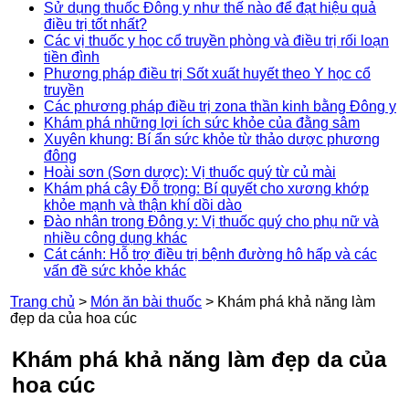
Sử dụng thuốc Đông y như thế nào để đạt hiệu quả
điều trị tốt nhất?
Các vị thuốc y học cổ truyền phòng và điều trị rối loạn
tiền đình
Phương pháp điều trị Sốt xuất huyết theo Y học cổ
truyền
Các phương pháp điều trị zona thần kinh bằng Đông y
Khám phá những lợi ích sức khỏe của đằng sâm
Xuyên khung: Bí ẩn sức khỏe từ thảo dược phương
đông
Hoài sơn (Sơn dược): Vị thuốc quý từ củ mài
Khám phá cây Đỗ trọng: Bí quyết cho xương khớp
khỏe mạnh và thận khí dồi dào
Đào nhân trong Đông y: Vị thuốc quý cho phụ nữ và
nhiều công dụng khác
Cát cánh: Hỗ trợ điều trị bệnh đường hô hấp và các
vấn đề sức khỏe khác
Trang chủ
>
Món ăn bài thuốc
>
Khám phá khả năng làm
đẹp da của hoa cúc
Khám phá khả năng làm đẹp da của
hoa cúc