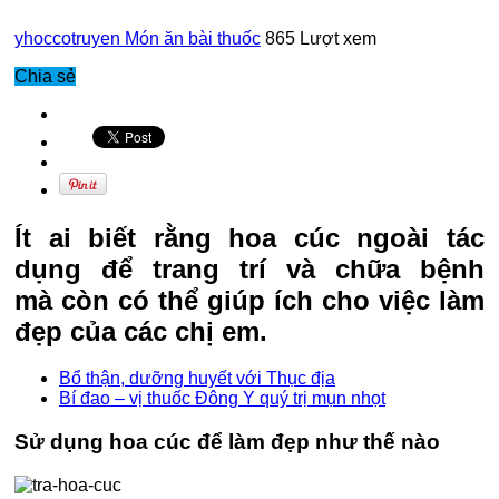
yhoccotruyen
Món ăn bài thuốc
865 Lượt xem
Chia sẻ
Ít ai biết rằng hoa cúc ngoài tác
dụng để trang trí và chữa bệnh
mà còn có thể giúp ích cho việc làm
đẹp của các chị em.
Bổ thận, dưỡng huyết với Thục địa
Bí đao – vị thuốc Đông Y quý trị mụn nhọt
Sử dụng hoa cúc để làm đẹp như thế nào