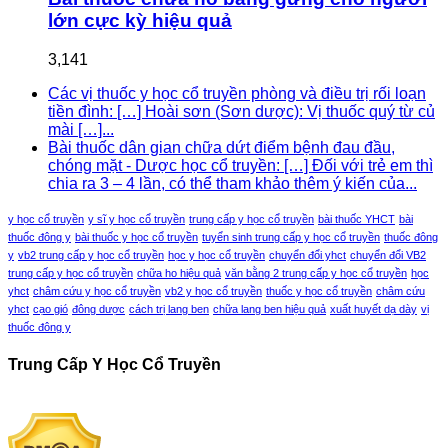
lớn cực kỳ hiệu quả
3,141
Các vị thuốc y học cổ truyền phòng và điều trị rối loạn
tiền đình: […] Hoài sơn (Sơn dược): Vị thuốc quý từ củ
mài […]...
Bài thuốc dân gian chữa dứt điểm bệnh đau đầu,
chóng mặt - Dược học cổ truyền: […] Đối với trẻ em thì
chia ra 3 – 4 lần, có thể tham khảo thêm ý kiến của...
y học cổ truyền
y sĩ y học cổ truyền
trung cấp y học cổ truyền
bài thuốc YHCT
bài
thuốc đông y
bài thuốc y học cổ truyền
tuyển sinh trung cấp y học cổ truyền
thuốc đông
y
vb2 trung cấp y học cổ truyền
học y học cổ truyền
chuyển đổi yhct
chuyển đổi VB2
trung cấp y học cổ truyền
chữa ho hiệu quả
văn bằng 2 trung cấp y học cổ truyền
học
yhct
châm cứu y học cổ truyền
vb2 y học cổ truyền
thuốc y học cổ truyền
châm cứu
yhct
cạo gió
đông dược
cách trị lang ben
chữa lang ben hiệu quả
xuất huyết dạ dày
vị
thuốc đông y
Trung Cấp Y Học Cổ Truyền