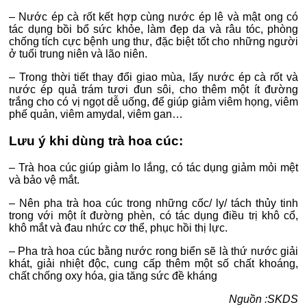
– Nước ép cà rốt kết hợp cùng nước ép lê và mật ong có
tác dụng bồi bổ sức khỏe, làm đẹp da và râu tóc, phòng
chống tích cực bệnh ung thư, đặc biệt tốt cho những người
ở tuổi trung niên và lão niên.
– Trong thời tiết thay đổi giao mùa, lấy nước ép cà rốt và
nước ép quả trám tươi đun sôi, cho thêm một ít đường
trắng cho có vị ngọt dễ uống, để giúp giảm viêm họng, viêm
phế quản, viêm amydal, viêm gan…
Lưu ý khi dùng trà hoa cúc:
– Trà hoa cúc giúp giảm lo lắng, có tác dụng giảm mỏi mệt
và bảo vệ mắt.
– Nên pha trà hoa cúc trong những cốc/ ly/ tách thủy tinh
trong với một ít đường phèn, có tác dụng điều trị khô cổ,
khô mắt và đau nhức cơ thể, phục hồi thị lực.
– Pha trà hoa cúc bằng nước rong biển sẽ là thứ nước giải
khát, giải nhiệt độc, cung cấp thêm một số chất khoáng,
chất chống oxy hóa, gia tăng sức đề kháng
Nguồn :SKDS