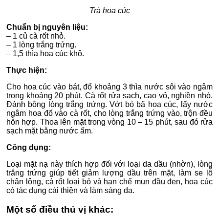
Trà hoa cúc
Chuẩn bị nguyên liệu:
– 1 củ cà rốt nhỏ.
– 1 lòng trắng trứng.
– 1,5 thìa hoa cúc khô.
Thực hiện:
Cho hoa cúc vào bát, đổ khoảng 3 thìa nước sôi vào ngâm
trong khoảng 20 phút. Cà rốt rửa sạch, cạo vỏ, nghiền nhỏ.
Đánh bông lòng trắng trứng. Vớt bỏ bã hoa cúc, lấy nước
ngâm hoa đổ vào cà rốt, cho lòng trắng trứng vào, trộn đều
hỗn hợp. Thoa lên mặt trong vòng 10 – 15 phút, sau đó rửa
sạch mặt bằng nước ấm.
Công dụng:
Loại mặt nạ này thích hợp đối với loại da dầu (nhờn), lòng
trắng trứng giúp tiết giảm lượng dầu trên mặt, làm se lỗ
chân lông, cà rốt loại bỏ và hạn chế mụn đầu đen, hoa cúc
có tác dụng cải thiện và làm sáng da.
Một số điều thú vị khác: