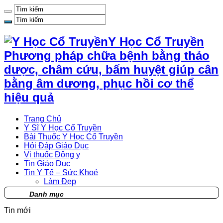
Y Học Cổ Truyền
Phương pháp chữa bệnh bằng thảo
dược, châm cứu, bấm huyệt giúp cân
bằng âm dương, phục hồi cơ thể
hiệu quả
Trang Chủ
Y Sĩ Y Học Cổ Truyền
Bài Thuốc Y Học Cổ Truyền
Hỏi Đáp Giáo Dục
Vị thuốc Đông y
Tin Giáo Dục
Tin Y Tế – Sức Khoẻ
Làm Đẹp
Danh mục
Tin mới