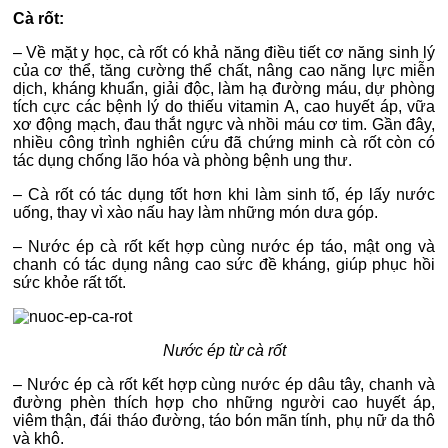
Cà rốt:
– Về mặt y học, cà rốt có khả năng điều tiết cơ năng sinh lý
của cơ thể, tăng cường thể chất, nâng cao năng lực miễn
dịch, kháng khuẩn, giải độc, làm hạ đường máu, dự phòng
tích cực các bệnh lý do thiếu vitamin A, cao huyết áp, vữa
xơ động mạch, đau thắt ngực và nhồi máu cơ tim. Gần đây,
nhiều công trình nghiên cứu đã chứng minh cà rốt còn có
tác dụng chống lão hóa và phòng bệnh ung thư.
– Cà rốt có tác dụng tốt hơn khi làm sinh tố, ép lấy nước
uống, thay vì xào nấu hay làm những món dưa góp.
– Nước ép cà rốt kết hợp cùng nước ép táo, mật ong và
chanh có tác dụng nâng cao sức đề kháng, giúp phục hồi
sức khỏe rất tốt.
Nước ép từ cà rốt
– Nước ép cà rốt kết hợp cùng nước ép dâu tây, chanh và
đường phèn thích hợp cho những người cao huyết áp,
viêm thận, đái tháo đường, táo bón mãn tính, phụ nữ da thô
và khô.