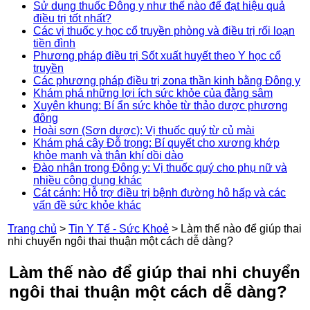
Sử dụng thuốc Đông y như thế nào để đạt hiệu quả
điều trị tốt nhất?
Các vị thuốc y học cổ truyền phòng và điều trị rối loạn
tiền đình
Phương pháp điều trị Sốt xuất huyết theo Y học cổ
truyền
Các phương pháp điều trị zona thần kinh bằng Đông y
Khám phá những lợi ích sức khỏe của đằng sâm
Xuyên khung: Bí ẩn sức khỏe từ thảo dược phương
đông
Hoài sơn (Sơn dược): Vị thuốc quý từ củ mài
Khám phá cây Đỗ trọng: Bí quyết cho xương khớp
khỏe mạnh và thận khí dồi dào
Đào nhân trong Đông y: Vị thuốc quý cho phụ nữ và
nhiều công dụng khác
Cát cánh: Hỗ trợ điều trị bệnh đường hô hấp và các
vấn đề sức khỏe khác
Trang chủ
>
Tin Y Tế - Sức Khoẻ
>
Làm thế nào để giúp thai
nhi chuyển ngôi thai thuận một cách dễ dàng?
Làm thế nào để giúp thai nhi chuyển
ngôi thai thuận một cách dễ dàng?