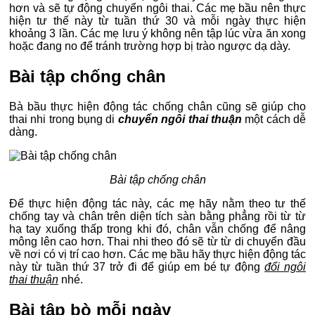
hơn và sẽ tự động chuyển ngôi thai. Các mẹ bầu nên thực
hiện tư thế này từ tuần thứ 30 và mỗi ngày thực hiện
khoảng 3 lần. Các mẹ lưu ý không nên tập lúc vừa ăn xong
hoặc đang no để tránh trường hợp bị trào ngược dạ dày.
Bài tập chống chân
Bà bầu thực hiện động tác chống chân cũng sẽ giúp cho
thai nhi trong bụng di
chuyển ngôi thai thuận
một cách dễ
dàng.
Bài tập chống chân
Để thực hiện động tác này, các mẹ hãy nằm theo tư thế
chống tay và chân trên diện tích sàn bằng phẳng rồi từ từ
hạ tay xuống thấp trong khi đó, chân vẫn chống để nâng
mông lên cao hơn. Thai nhi theo đó sẽ từ từ di chuyển đầu
về nơi có vị trí cao hơn. Các mẹ bầu hãy thực hiện động tác
này từ tuần thứ 37 trở đi để giúp em bé tự động
đổi ngôi
thai thuận
nhé.
Bài tập bò mỗi ngày