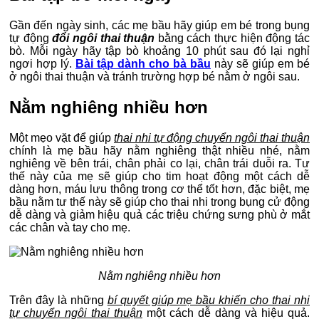
Gần đến ngày sinh, các mẹ bầu hãy giúp em bé trong bụng
tự động
đổi ngôi thai thuận
bằng cách thực hiện động tác
bò. Mỗi ngày hãy tập bò khoảng 10 phút sau đó lại nghỉ
ngơi hợp lý.
Bài tập dành cho bà bầu
này sẽ giúp em bé
ở ngôi thai thuận và tránh trường hợp bé nằm ở ngôi sau.
Nằm nghiêng nhiều hơn
Một mẹo vặt để giúp
thai nhi tự động chuyển ngôi thai thuận
chính là mẹ bầu hãy nằm nghiêng thật nhiều nhé, nằm
nghiêng về bên trái, chân phải co lại, chân trái duỗi ra. Tư
thế này của mẹ sẽ giúp cho tim hoạt động một cách dễ
dàng hơn, máu lưu thông trong cơ thể tốt hơn, đặc biệt, mẹ
bầu nằm tư thế này sẽ giúp cho thai nhi trong bụng cử động
dễ dàng và giảm hiệu quả các triệu chứng sưng phù ở mắt
các chân và tay cho mẹ.
Nằm nghiêng nhiều hơn
Trên đây là những
bí quyết giúp mẹ bầu khiến cho thai nhi
tự chuyển ngôi thai thuận
một cách dễ dàng và hiệu quả.