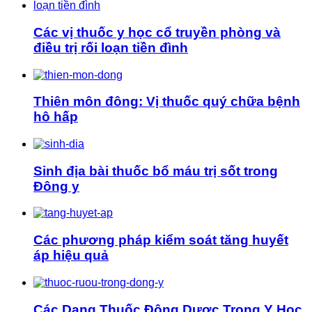
Các vị thuốc y học cổ truyền phòng và
điều trị rối loạn tiền đình
Thiên môn đông: Vị thuốc quý chữa bệnh
hô hấp
Sinh địa bài thuốc bổ máu trị sốt trong
Đông y
Các phương pháp kiểm soát tăng huyết
áp hiệu quả
Các Dạng Thuốc Đông Dược Trong Y Học