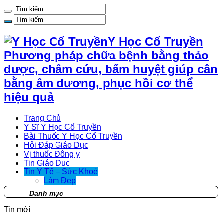
Y Học Cổ Truyền
Phương pháp chữa bệnh bằng thảo
dược, châm cứu, bấm huyệt giúp cân
bằng âm dương, phục hồi cơ thể
hiệu quả
Trang Chủ
Y Sĩ Y Học Cổ Truyền
Bài Thuốc Y Học Cổ Truyền
Hỏi Đáp Giáo Dục
Vị thuốc Đông y
Tin Giáo Dục
Tin Y Tế – Sức Khoẻ
Làm Đẹp
Danh mục
Tin mới