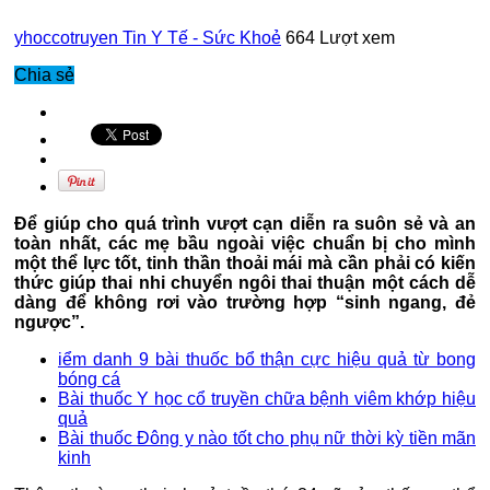
yhoccotruyen
Tin Y Tế - Sức Khoẻ
664 Lượt xem
Chia sẻ
Để giúp cho quá trình vượt cạn diễn ra suôn sẻ và an
toàn nhất, các mẹ bầu ngoài việc chuẩn bị cho mình
một thể lực tốt, tinh thần thoải mái mà cần phải có kiến
thức giúp thai nhi chuyển ngôi thai thuận một cách dễ
dàng để không rơi vào trường hợp “sinh ngang, đẻ
ngược”.
iểm danh 9 bài thuốc bổ thận cực hiệu quả từ bong
bóng cá
Bài thuốc Y học cổ truyền chữa bệnh viêm khớp hiệu
quả
Bài thuốc Đông y nào tốt cho phụ nữ thời kỳ tiền mãn
kinh