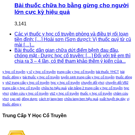
Bài thuốc chữa ho bằng gừng cho người
lớn cực kỳ hiệu quả
3,141
Các vị thuốc y học cổ truyền phòng và điều trị rối loạn
tiền đình: […] Hoài sơn (Sơn dược): Vị thuốc quý từ củ
mài […]...
Bài thuốc dân gian chữa dứt điểm bệnh đau đầu,
chóng mặt - Dược học cổ truyền: […] Đối với trẻ em thì
chia ra 3 – 4 lần, có thể tham khảo thêm ý kiến của...
y học cổ truyền
y sĩ y học cổ truyền
trung cấp y học cổ truyền
bài thuốc YHCT
bài
thuốc đông y
bài thuốc y học cổ truyền
tuyển sinh trung cấp y học cổ truyền
thuốc đông
y
vb2 trung cấp y học cổ truyền
học y học cổ truyền
chuyển đổi yhct
chuyển đổi VB2
trung cấp y học cổ truyền
chữa ho hiệu quả
văn bằng 2 trung cấp y học cổ truyền
học
yhct
châm cứu y học cổ truyền
vb2 y học cổ truyền
thuốc y học cổ truyền
châm cứu
yhct
cạo gió
đông dược
cách trị lang ben
chữa lang ben hiệu quả
xuất huyết dạ dày
vị
thuốc đông y
Trung Cấp Y Học Cổ Truyền