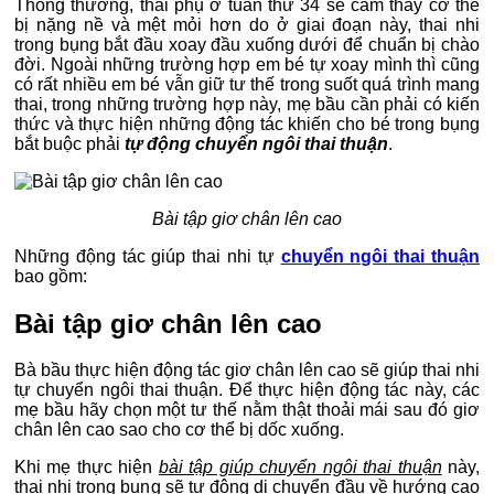
Thông thường, thai phụ ở tuần thứ 34 sẽ cảm thấy cơ thể
bị nặng nề và mệt mỏi hơn do ở giai đoạn này, thai nhi
trong bụng bắt đầu xoay đầu xuống dưới để chuẩn bị chào
đời. Ngoài những trường hợp em bé tự xoay mình thì cũng
có rất nhiều em bé vẫn giữ tư thế trong suốt quá trình mang
thai, trong những trường hợp này, mẹ bầu cần phải có kiến
thức và thực hiện những động tác khiến cho bé trong bụng
bắt buộc phải
tự động chuyển ngôi thai thuận
.
Bài tập giơ chân lên cao
Những động tác giúp thai nhi tự
chuyển ngôi thai thuận
bao gồm:
Bài tập giơ chân lên cao
Bà bầu thực hiện động tác giơ chân lên cao sẽ giúp thai nhi
tự chuyển ngôi thai thuận. Để thực hiện động tác này, các
mẹ bầu hãy chọn một tư thế nằm thật thoải mái sau đó giơ
chân lên cao sao cho cơ thể bị dốc xuống.
Khi mẹ thực hiện
bài tập giúp chuyển ngôi thai thuận
này,
thai nhi trong bụng sẽ tự động di chuyển đầu về hướng cao