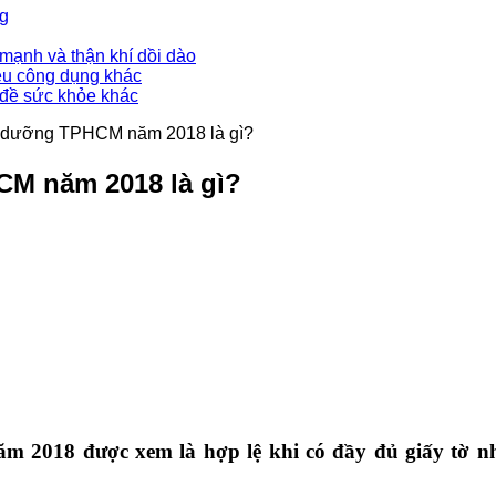
ng
mạnh và thận khí dồi dào
ều công dụng khác
 đề sức khỏe khác
 dưỡng TPHCM năm 2018 là gì?
M năm 2018 là gì?
 2018 được xem là hợp lệ khi có đầy đủ giấy tờ nh