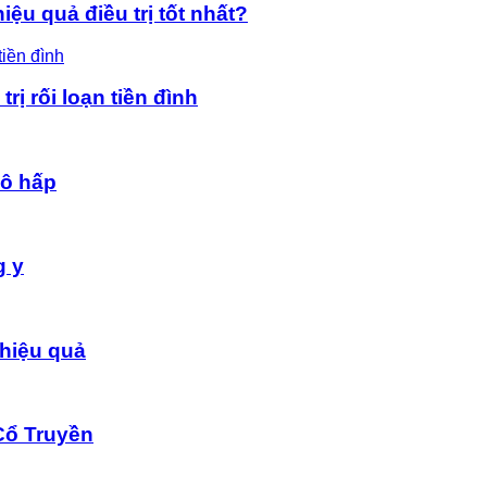
ệu quả điều trị tốt nhất?
rị rối loạn tiền đình
hô hấp
g y
hiệu quả
Cổ Truyền