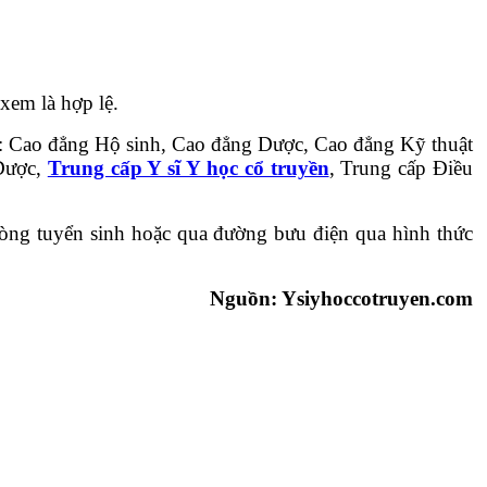
xem là hợp lệ.
: Cao đẳng Hộ sinh, Cao đẳng Dược, Cao đẳng Kỹ thuật
 Dược,
Trung cấp Y sĩ Y học cổ truyền
, Trung cấp Điều
hòng tuyển sinh hoặc qua đường bưu điện qua hình thức
Nguồn: Ysiyhoccotruyen.com