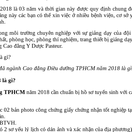
8 là 03 năm và thời gian này được quy định chung đối 
 này các bạn có thể xin việc ở nhiều bệnh viện, cơ sở y
nh.
trong môi trường chuyên nghiệp với sự giảng dạy của độ
t, phòng học, phòng thí nghiệm, trang thiết bị giảng dạy
ng Cao đẳng Y Dược Pasteur.
Mã ngành Cao đẳng Điều dưỡng TPHCM năm 2018 là gì
là gì?
ỡng TPHCM
năm 2018 cần chuẩn bị hồ sơ tuyển sinh với cá
02 bản photo công chứng giấy chứng nhận tốt nghiệp tạm
ân.
c BTVH.
ó 2 sơ yếu lý lịch có dán ảnh và xác nhận của địa phương)