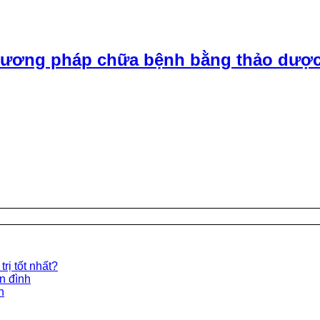
ương pháp chữa bệnh bằng thảo dược
rị tốt nhất?
ền đình
n