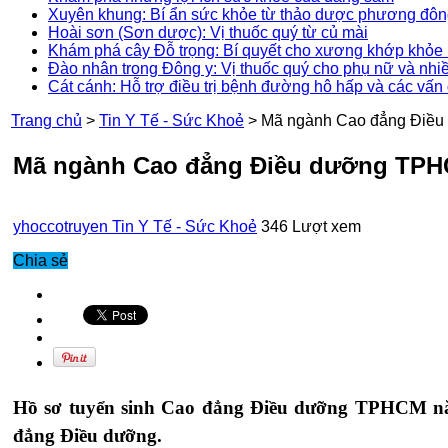
Xuyên khung: Bí ẩn sức khỏe từ thảo dược phương đô
Hoài sơn (Sơn dược): Vị thuốc quý từ củ mài
Khám phá cây Đỗ trọng: Bí quyết cho xương khớp khỏe 
Đào nhân trong Đông y: Vị thuốc quý cho phụ nữ và nhi
Cát cánh: Hỗ trợ điều trị bệnh đường hô hấp và các vấn
Trang chủ
>
Tin Y Tế - Sức Khoẻ
>
Mã ngành Cao đẳng Điều
Mã ngành Cao đẳng Điều dưỡng TPHC
yhoccotruyen
Tin Y Tế - Sức Khoẻ
346 Lượt xem
Chia sẻ
Hồ sơ tuyển sinh Cao đẳng Điều dưỡng TPHCM năm
đẳng Điều dưỡng.