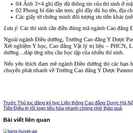
04 Ảnh 3×4 ghi đầy đủ thông tin của thí sinh ở mặt
02 Phong bì dán sẵn tem, ghi đầy đủ họ tên, địa chỉ
Các giấy tờ chứng minh đối tượng ưu tiên khác (nế
Lưu ý:
Các thí sinh cần điền đúng mã ngành Cao đẳng Đi
Ngoài ngành Điều dưỡng, Trường Cao đẳng Y Dược Past
Xét nghiệm Y học, Cao đẳng Vật lý trị liệu – PHCN,
dưỡng…đáp ứng nhu cầu học tập của nhiều thí sinh.
Nếu yêu thích đam mê ngành Điều dưỡng thì các bạn hã
chuyển phát nhanh về Trường Cao đẳng Y Dược Pasteur
Trước
Thủ tục đăng ký học Liên thông Cao đẳng Dược Hà N
Tiếp
Điều trị rối loạn tiêu hóa nhanh chóng nhờ thảo quả
Bài viết liên quan