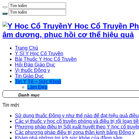
Y Học Cổ Truyền Ph
âm dương, phục hồi cơ thể hiệu quả
Trang Chủ
Y Sĩ Y Học Cổ Truyền
Bài Thuốc Y Học Cổ Truyền
Hỏi Đáp Giáo Dục
Vị thuốc Đông y
Tin Giáo Dục
Tin Y Tế – Sức Khoẻ
Làm Đẹp
Danh mục
Tin mới
Sử dụng thuốc Đông y như thế nào để đạt hiệu quả điều t
Các vị thuốc y học cổ truyền phòng và điều trị rối loạn ti
Phương pháp điều trị Sốt xuất huyết theo Y học cổ truyề
Các phương pháp điều trị zona thần kinh bằng Đông y
Khám phá những lợi ích sức khỏe của đằng sâm