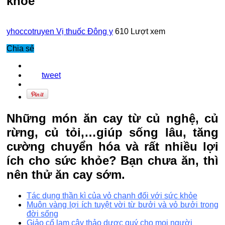
khỏe
yhoccotruyen
Vị thuốc Đông y
610 Lượt xem
Chia sẻ
tweet
Những món ăn cay từ củ nghệ, củ
rừng, củ tỏi,…giúp sống lâu, tăng
cường chuyển hóa và rất nhiều lợi
ích cho sức khỏe? Bạn chưa ăn, thì
nên thử ăn cay sớm.
Tác dụng thần kì của vỏ chanh đối với sức khỏe
Muôn vàng lợi ích tuyệt vời từ bưởi và vỏ bưởi trong
đời sống
Giảo cổ lam cây thảo dược quý cho mọi người