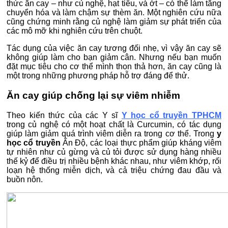
thức ăn cay – như củ nghệ, hạt tiêu, và ớt – có thể làm tăng
chuyển hóa và làm chậm sự thèm ăn. Một nghiên cứu nữa
cũng chứng minh rằng củ nghệ làm giảm sự phát triển của
các mô mỡ khi nghiên cứu trên chuột.
Tác dụng của việc ăn cay tương đối nhẹ, vì vậy ăn cay sẽ
không giúp làm cho bạn giảm cân. Nhưng nếu bạn muốn
đặt mục tiêu cho cơ thể mình thon thả hơn, ăn cay cũng là
một trong những phương pháp hỗ trợ đáng để thử.
Ăn cay giúp chống lại sự viêm nhiễm
Theo kiến thức của các Y sĩ
Y học cổ truyền TPHCM
trong củ nghệ có một hoạt chất là Curcumin, có tác dụng
giúp làm giảm quá trình viêm diễn ra trong cơ thể. Trong
y
học cổ truyền
Ấn Độ, các loại thực phẩm giúp kháng viêm
tự nhiên như củ gừng và củ tỏi được sử dụng hàng nhiều
thế kỷ để điều trị nhiều bệnh khác nhau, như viêm khớp, rối
loạn hệ thống miễn dịch, và cả triệu chứng đau đầu và
buồn nôn.