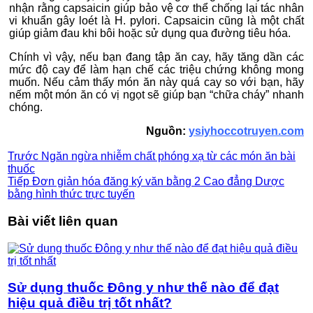
nhận rằng capsaicin giúp bảo vệ cơ thể chống lại tác nhân
vi khuẩn gây loét là H. pylori. Capsaicin cũng là một chất
giúp giảm đau khi bôi hoặc sử dụng qua đường tiêu hóa.
Chính vì vậy, nếu bạn đang tập ăn cay, hãy tăng dần các
mức độ cay để làm hạn chế các triệu chứng không mong
muốn. Nếu cảm thấy món ăn này quá cay so với bạn, hãy
nếm một món ăn có vị ngọt sẽ giúp bạn “chữa cháy” nhanh
chóng.
Nguồn:
ysiyhoccotruyen.com
Trước
Ngăn ngừa nhiễm chất phóng xạ từ các món ăn bài
thuốc
Tiếp
Đơn giản hóa đăng ký văn bằng 2 Cao đẳng Dược
bằng hình thức trực tuyến
Bài viết liên quan
Sử dụng thuốc Đông y như thế nào để đạt
hiệu quả điều trị tốt nhất?