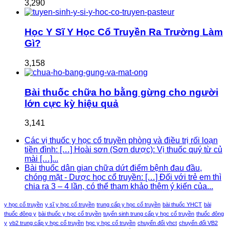
3,290
Học Y Sĩ Y Học Cổ Truyền Ra Trường Làm
Gì?
3,158
Bài thuốc chữa ho bằng gừng cho người
lớn cực kỳ hiệu quả
3,141
Các vị thuốc y học cổ truyền phòng và điều trị rối loạn
tiền đình: […] Hoài sơn (Sơn dược): Vị thuốc quý từ củ
mài […]...
Bài thuốc dân gian chữa dứt điểm bệnh đau đầu,
chóng mặt - Dược học cổ truyền: […] Đối với trẻ em thì
chia ra 3 – 4 lần, có thể tham khảo thêm ý kiến của...
y học cổ truyền
y sĩ y học cổ truyền
trung cấp y học cổ truyền
bài thuốc YHCT
bài
thuốc đông y
bài thuốc y học cổ truyền
tuyển sinh trung cấp y học cổ truyền
thuốc đông
y
vb2 trung cấp y học cổ truyền
học y học cổ truyền
chuyển đổi yhct
chuyển đổi VB2