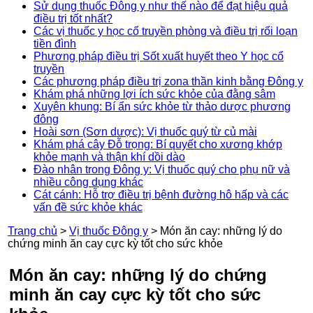
Sử dụng thuốc Đông y như thế nào để đạt hiệu quả
điều trị tốt nhất?
Các vị thuốc y học cổ truyền phòng và điều trị rối loạn
tiền đình
Phương pháp điều trị Sốt xuất huyết theo Y học cổ
truyền
Các phương pháp điều trị zona thần kinh bằng Đông y
Khám phá những lợi ích sức khỏe của đằng sâm
Xuyên khung: Bí ẩn sức khỏe từ thảo dược phương
đông
Hoài sơn (Sơn dược): Vị thuốc quý từ củ mài
Khám phá cây Đỗ trọng: Bí quyết cho xương khớp
khỏe mạnh và thận khí dồi dào
Đào nhân trong Đông y: Vị thuốc quý cho phụ nữ và
nhiều công dụng khác
Cát cánh: Hỗ trợ điều trị bệnh đường hô hấp và các
vấn đề sức khỏe khác
Trang chủ
>
Vị thuốc Đông y
>
Món ăn cay: những lý do
chứng minh ăn cay cực kỳ tốt cho sức khỏe
Món ăn cay: những lý do chứng
minh ăn cay cực kỳ tốt cho sức