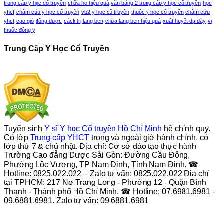
trung cấp y học cổ truyền
chữa ho hiệu quả
văn bằng 2 trung cấp y học cổ truyền
học
yhct
châm cứu y học cổ truyền
vb2 y học cổ truyền
thuốc y học cổ truyền
châm cứu
yhct
cạo gió
đông dược
cách trị lang ben
chữa lang ben hiệu quả
xuất huyết dạ dày
vị
thuốc đông y
Trung Cấp Y Học Cổ Truyền
Tuyển sinh
Y sĩ Y học Cổ truyền Hồ Chí Minh
hệ chính quy.
Có lớp
Trung cấp YHCT
trong và ngoài giờ hành chính, có
lớp thứ 7 & chủ nhật. Địa chỉ: Cơ sở đào tạo thực hành
Trường Cao đẳng Dược Sài Gòn: Đường Cầu Đông,
Phường Lộc Vượng, TP Nam Định, Tỉnh Nam Định. ☎
Hotline: 0825.022.022 – Zalo tư vấn: 0825.022.022 Địa chỉ
tại TPHCM: 217 Nơ Trang Long - Phường 12 - Quận Bình
Thạnh - Thành phố Hồ Chí Minh. ☎ Hotline: 07.6981.6981 -
09.6881.6981. Zalo tư vấn: 09.6881.6981