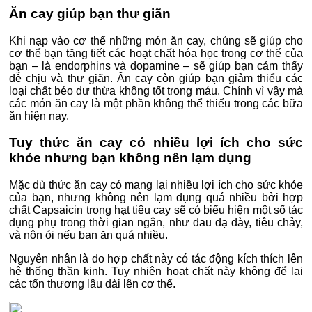
Ăn cay giúp bạn thư giãn
Khi nạp vào cơ thể những món ăn cay, chúng sẽ giúp cho
cơ thể bạn tăng tiết các hoạt chất hóa học trong cơ thể của
bạn – là endorphins và dopamine – sẽ giúp bạn cảm thấy
dễ chịu và thư giãn. Ăn cay còn giúp bạn giảm thiểu các
loại chất béo dư thừa không tốt trong máu. Chính vì vậy mà
các món ăn cay là một phần không thể thiếu trong các bữa
ăn hiện nay.
Tuy thức ăn cay có nhiều lợi ích cho sức
khỏe nhưng bạn không nên lạm dụng
Mặc dù thức ăn cay có mang lại nhiều lợi ích cho sức khỏe
của bạn, nhưng không nên lạm dụng quá nhiều bởi hợp
chất Capsaicin trong hạt tiêu cay sẽ có biểu hiện một số tác
dụng phụ trong thời gian ngắn, như đau dạ dày, tiêu chảy,
và nôn ói nếu bạn ăn quá nhiều.
Nguyên nhân là do hợp chất này có tác động kích thích lên
hệ thống thần kinh. Tuy nhiên hoạt chất này không để lại
các tổn thương lâu dài lên cơ thể.