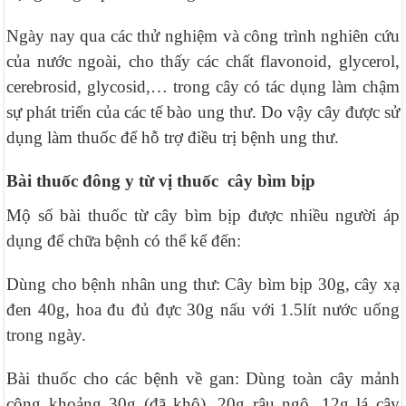
Ngày nay qua các thử nghiệm và công trình nghiên cứu
của nước ngoài, cho thấy các chất flavonoid, glycerol,
cerebrosid, glycosid,… trong cây có tác dụng làm chậm
sự phát triển của các tế bào ung thư. Do vậy cây được sử
dụng làm thuốc để hỗ trợ điều trị bệnh ung thư.
Bài thuốc đông y từ vị thuốc cây bìm bịp
Mộ số bài thuốc từ cây bìm bịp được nhiều người áp
dụng để chữa bệnh có thể kể đến:
Dùng cho bệnh nhân ung thư: Cây bìm bịp 30g, cây xạ
đen 40g, hoa đu đủ đực 30g nấu với 1.5lít nước uống
trong ngày.
Bài thuốc cho các bệnh về gan: Dùng toàn cây mảnh
cộng khoảng 30g (đã khô), 20g râu ngô, 12g lá cây