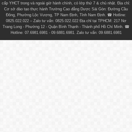
cấp YHCT
trong và ngoài giờ hành chính, có lớp thứ 7 & chủ nhật. Địa chỉ:
Cơ sở đào tạo thực hành Trường Cao đẳng Dược Sài Gòn: Đường Cầu
Đông, Phường Lộc Vượng, TP Nam Định, Tỉnh Nam Định. ☎ Hotline:
0825.022.022 – Zalo tư vấn: 0825.022.022 Địa chỉ tại TPHCM: 217 Nơ
Trang Long - Phường 12 - Quận Bình Thạnh - Thành phố Hồ Chí Minh. ☎
Hotline: 07.6981.6981 - 09.6881.6981. Zalo tư vấn: 09.6881.6981