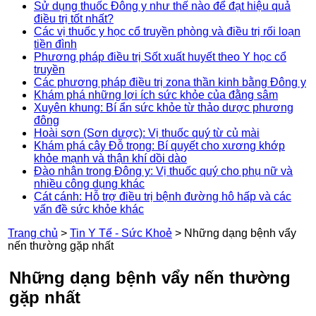
Sử dụng thuốc Đông y như thế nào để đạt hiệu quả
điều trị tốt nhất?
Các vị thuốc y học cổ truyền phòng và điều trị rối loạn
tiền đình
Phương pháp điều trị Sốt xuất huyết theo Y học cổ
truyền
Các phương pháp điều trị zona thần kinh bằng Đông y
Khám phá những lợi ích sức khỏe của đằng sâm
Xuyên khung: Bí ẩn sức khỏe từ thảo dược phương
đông
Hoài sơn (Sơn dược): Vị thuốc quý từ củ mài
Khám phá cây Đỗ trọng: Bí quyết cho xương khớp
khỏe mạnh và thận khí dồi dào
Đào nhân trong Đông y: Vị thuốc quý cho phụ nữ và
nhiều công dụng khác
Cát cánh: Hỗ trợ điều trị bệnh đường hô hấp và các
vấn đề sức khỏe khác
Trang chủ
>
Tin Y Tế - Sức Khoẻ
>
Những dạng bệnh vẩy
nến thường gặp nhất
Những dạng bệnh vẩy nến thường
gặp nhất