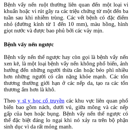
Bệnh vẩy nến ruột thường liên quan đến một loại vi
khuẩn hoặc vi rút gây ra các triệu chứng từ một đến ba
tuần sau khi nhiễm trùng. Các vết bệnh có đặc điểm
nhỏ (đường kính từ 1 đến 10 mm), màu hồng, hình
giọt nước và được bao phủ bởi các vảy mịn.
Bệnh vẩy nến ngược
Bệnh vẩy nến thể ngược hay còn gọi là bệnh vẩy nến
xen kẽ, là một loại bệnh vẩy nến không phổ biến, ảnh
hưởng đến những người thừa cân hoặc béo phì nhiều
hơn những người có cân nặng khỏe mạnh. Các tổn
thương thường giới hạn ở các nếp da, tạo ra các tổn
thương ẩm hơn là khô.
Theo
y sĩ y học cổ truyền
các khu vực liên quan phổ
biến bao gồm nách, dưới vú, giữa mông và các nếp
gấp của bẹn hoặc bụng. Bệnh vẩy nến thể ngược có
thể đặc biệt đáng lo ngại khi nó xảy ra trên bộ phận
sinh dục vì da rất mỏng manh.