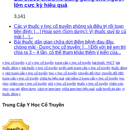
lớn cực kỳ hiệu quả
3,141
Các vị thuốc y học cổ truyền phòng và điều trị rối loạn
tiền đình: […] Hoài sơn (Sơn dược): Vị thuốc quý từ củ
mài […]...
Bài thuốc dân gian chữa dứt điểm bệnh đau đầu,
chóng mặt - Dược học cổ truyền: […] Đối với trẻ em thì
chia ra 3 – 4 lần, có thể tham khảo thêm ý kiến của...
y học cổ truyền
y sĩ y học cổ truyền
trung cấp y học cổ truyền
bài thuốc YHCT
bài
thuốc đông y
bài thuốc y học cổ truyền
tuyển sinh trung cấp y học cổ truyền
thuốc đông
y
vb2 trung cấp y học cổ truyền
học y học cổ truyền
chuyển đổi yhct
chuyển đổi VB2
trung cấp y học cổ truyền
chữa ho hiệu quả
văn bằng 2 trung cấp y học cổ truyền
học
yhct
châm cứu y học cổ truyền
vb2 y học cổ truyền
thuốc y học cổ truyền
châm cứu
yhct
cạo gió
đông dược
cách trị lang ben
chữa lang ben hiệu quả
xuất huyết dạ dày
vị
thuốc đông y
Trung Cấp Y Học Cổ Truyền