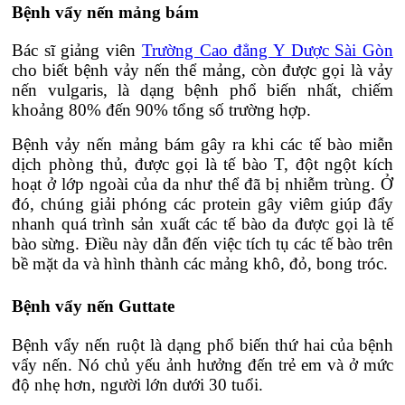
Bệnh vẩy nến mảng bám
Bác sĩ giảng viên
Trường Cao đẳng Y Dược Sài Gòn
cho biết bệnh vảy nến thể mảng, còn được gọi là vảy
nến vulgaris, là dạng bệnh phổ biến nhất, chiếm
khoảng 80% đến 90% tổng số trường hợp.
Bệnh vảy nến mảng bám gây ra khi các tế bào miễn
dịch phòng thủ, được gọi là tế bào T, đột ngột kích
hoạt ở lớp ngoài của da như thể đã bị nhiễm trùng. Ở
đó, chúng giải phóng các protein gây viêm giúp đẩy
nhanh quá trình sản xuất các tế bào da được gọi là tế
bào sừng. Điều này dẫn đến việc tích tụ các tế bào trên
bề mặt da và hình thành các mảng khô, đỏ, bong tróc.
Bệnh vẩy nến Guttate
Bệnh vẩy nến ruột là dạng phổ biến thứ hai của bệnh
vẩy nến. Nó chủ yếu ảnh hưởng đến trẻ em và ở mức
độ nhẹ hơn, người lớn dưới 30 tuổi.