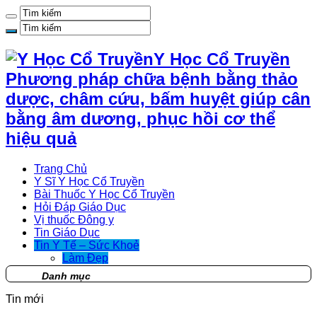
Y Học Cổ Truyền
Phương pháp chữa bệnh bằng thảo
dược, châm cứu, bấm huyệt giúp cân
bằng âm dương, phục hồi cơ thể
hiệu quả
Trang Chủ
Y Sĩ Y Học Cổ Truyền
Bài Thuốc Y Học Cổ Truyền
Hỏi Đáp Giáo Dục
Vị thuốc Đông y
Tin Giáo Dục
Tin Y Tế – Sức Khoẻ
Làm Đẹp
Danh mục
Tin mới