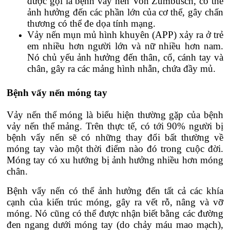
được gọi là bệnh vẩy nến Von Zumbusch, có thể
ảnh hưởng đến các phần lớn của cơ thể, gây chấn
thương có thể đe dọa tính mạng.
Vảy nến mụn mủ hình khuyên (APP) xảy ra ở trẻ
em nhiều hơn người lớn và nữ nhiều hơn nam.
Nó chủ yếu ảnh hưởng đến thân, cổ, cánh tay và
chân, gây ra các mảng hình nhẫn, chứa đầy mủ.
Bệnh vẩy nến móng tay
Vảy nến thể móng là biểu hiện thường gặp của bệnh
vảy nến thể mảng. Trên thực tế, có tới 90% người bị
bệnh vẩy nến sẽ có những thay đổi bất thường về
móng tay vào một thời điểm nào đó trong cuộc đời.
Móng tay có xu hướng bị ảnh hưởng nhiều hơn móng
chân.
Bệnh vẩy nến có thể ảnh hưởng đến tất cả các khía
cạnh của kiến ​​trúc móng, gây ra vết rỗ, nâng và vỡ
móng. Nó cũng có thể được nhận biết bằng các đường
đen ngang dưới móng tay (do chảy máu mao mạch),