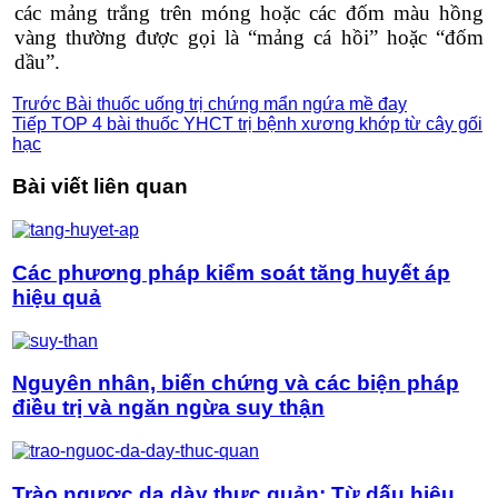
các mảng trắng trên móng hoặc các đốm màu hồng
vàng thường được gọi là “mảng cá hồi” hoặc “đốm
dầu”.
Trước
Bài thuốc uống trị chứng mẩn ngứa mề đay
Tiếp
TOP 4 bài thuốc YHCT trị bệnh xương khớp từ cây gối
hạc
Bài viết liên quan
Các phương pháp kiểm soát tăng huyết áp
hiệu quả
Nguyên nhân, biến chứng và các biện pháp
điều trị và ngăn ngừa suy thận
Trào ngược dạ dày thực quản: Từ dấu hiệu