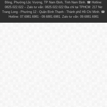
Đông, Phường Lộc Vượng, TP Nam Định, Tỉnh Nam Định. ☎ Hotline:
0825.022.022 – Zalo tư vấn: 0825.022.022 Địa chỉ tại TPHCM: 217 Nơ
Trang Long - Phường 12 - Quận Bình Thạnh - Thành phố Hồ Chí Minh. ☎
Hotline: 07.6981.6981 - 09.6881.6981. Zalo tư vấn: 09.6881.6981