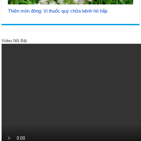
Thiên môn đông: Vị thuốc quý chữa bệnh hô hấp
Video Nổi Bật