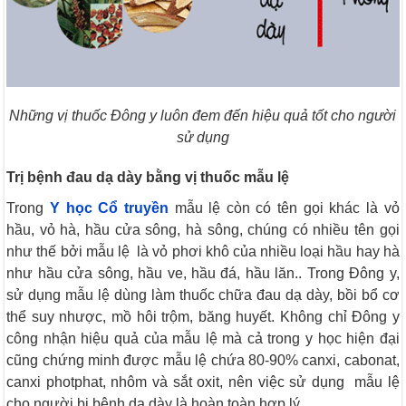
Những vị thuốc Đông y luôn đem đến hiệu quả tốt cho người
sử dụng
Trị bệnh đau dạ dày bằng vị thuốc mẫu lệ
Trong
Y học Cổ truyền
mẫu lệ còn có tên gọi khác là vỏ
hầu, vỏ hà, hầu cửa sông, hà sông, chúng có nhiều tên gọi
như thế bởi mẫu lệ là vỏ phơi khô của nhiều loại hầu hay hà
như hầu cửa sông, hầu ve, hầu đá, hầu lăn.. Trong Đông y,
sử dụng mẫu lệ dùng làm thuốc chữa đau dạ dày, bồi bổ cơ
thể suy nhược, mồ hôi trộm, băng huyết. Không chỉ Đông y
công nhận hiệu quả của mẫu lệ mà cả trong y học hiện đại
cũng chứng minh được mẫu lệ chứa 80-90% canxi, cabonat,
canxi photphat, nhôm và sắt oxit, nên việc sử dụng mẫu lệ
cho người bị bệnh dạ dày là hoàn toàn hợp lý.