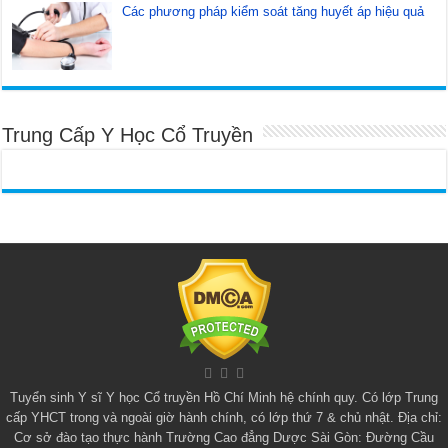
Các phương pháp kiểm soát tăng huyết áp hiệu quả
Trung Cấp Y Học Cổ Truyền
Tuyển sinh
Y sĩ Y học Cổ truyền Hồ Chí Minh
hệ chính quy. Có lớp
Trung
cấp YHCT
trong và ngoài giờ hành chính, có lớp thứ 7 & chủ nhật. Địa chỉ:
Cơ sở đào tạo thực hành Trường Cao đẳng Dược Sài Gòn: Đường Cầu