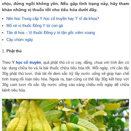
chịu, đứng ngồi không yên. Nếu gặp tình trạng này, hãy tham
khảo những vị thuốc tốt cho tiêu hóa dưới đây.
Nên học Trung cấp Y học cổ truyền hay Y sĩ đa khoa?
Mổ xẻ vị thuốc Đông Y từ con gà
Tân di hoa – Vị thuốc Đông y trị tận gốc viêm xoang
Cây chùm ngây
Phật thủ
Theo
Y học cổ truyền
, quả phật thủ có vị cay, đắng, chua với tính ấm có
tác dụng chữa ho và là bài thuốc chữa tiêu hóa tốt. Mỗi ngày, chỉ cần lấy
30g phật thủ tươi, thái lát rồi đem sắc kỹ lấy nước uống sẽ giúp hạn chế
tình trạng rối loạn tiêu hóa. Ngoài ra, bạn cũng có thể lấy 30g kết hợp với
30g cam tươi rồi sắc lấy nước uống vào sáng chiều mỗi ngày để chữa
bệnh tiêu hóa.