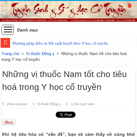
Danh mục
Phương pháp điều trị Sốt xuất huyết theo Y học cổ truyền
Các phương pháp điều trị zona thần kinh bằng Đông y
Trang chủ
>
Vị thuốc Đông y
>
Những vị thuốc Nam tốt cho tiêu hoá
trong Y học cổ truyền
Những vị thuốc Nam tốt cho tiêu
hoá trong Y học cổ truyền
yhoccotruyen
Vị thuốc Đông y
1,116 Lượt xem
Khi hệ tiêu hóa có “vấn đề”, bạn sẽ cảm thấy vô cùng khó