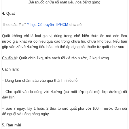
Bài thuốc chữa rối loạn tiêu hóa bằng gừng
4. Quất
Theo các Y sĩ
Y học Cổ truyền TPHCM
chia sẻ
Quất không chỉ là loại gia vị dùng trong chế biến thức ăn mà còn làm
nước giải khát và có hiệu quả cao trong chữa ho, chữa khó tiêu. Nếu bạn
gặp vấn đề về đường tiêu hóa, có thể áp dụng bài thuốc từ quất như sau:
Chuẩn bị
: Quất chín 1kg, rửa sạch rồi để ráo nước, 2 kg đường.
Cách làm
:
– Dùng kim châm sâu vào quả thành nhiều lỗ.
– Cho quất vào lọ cùng với đường (cứ một lớp quất một lớp đường) rồi
đậy kín.
– Sau 7 ngày, lấy 1 hoặc 2 thìa to sirô quất pha với 100ml nước đun sôi
để nguội và uống hàng ngày.
Rau mùi