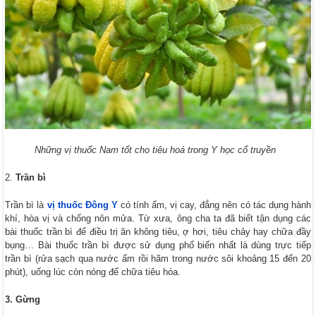
Những vị thuốc Nam tốt cho tiêu hoá trong Y học cổ truyền
Trần bì
Trần bì là
vị thuốc Đông Y
có tính ấm, vị cay, đắng nên có tác dụng hành
khí, hòa vị và chống nôn mửa. Từ xưa, ông cha ta đã biết tận dụng các
bài thuốc trần bì để điều trị ăn không tiêu, ợ hơi, tiêu chảy hay chữa đầy
bụng… Bài thuốc trần bì được sử dụng phổ biến nhất là dùng trực tiếp
trần bì (rửa sạch qua nước ấm rồi hãm trong nước sôi khoảng 15 đến 20
phút), uống lúc còn nóng để chữa tiêu hóa.
3. Gừng