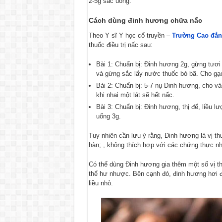
2-5g sắc uống.
Cách dùng đinh hương chữa nấc
Theo Y sĩ Y học cổ truyền –
Trường Cao đẳn
thuốc điều trị nấc sau:
Bài 1: Chuẩn bị: Đinh hương 2g, gừng tươi 3
và gừng sắc lấy nước thuốc bỏ bã. Cho gạo
Bài 2: Chuẩn bị: 5-7 nụ Đinh hương, cho v
khi nhai một lát sẽ hết nấc.
Bài 3: Chuẩn bị: Đinh hương, thị đế, liều l
uống 3g.
Tuy nhiên cần lưu ý rằng, Đinh hương là vị t
hàn; , không thích hợp với các chứng thực nhi
Có thể dùng Đinh hương gia thêm một số vị thu
thể hư nhược. Bên cạnh đó, đinh hương hơi đ
liều nhỏ.