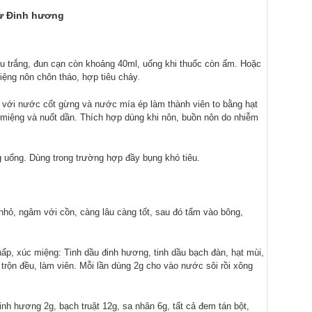
ừ Đinh hương
u trắng, đun cạn còn khoảng 40ml, uống khi thuốc còn ấm. Hoặc
ệng nôn chôn tháo, hợp tiêu chảy.
ộn với nước cốt gừng và nước mía ép làm thành viên to bằng hạt
g miệng và nuốt dần. Thích hợp dùng khi nôn, buồn nôn do nhiễm
 uống. Dùng trong trường hợp đầy bụng khó tiêu.
 nhỏ, ngâm với cồn, càng lâu càng tốt, sau đó tẩm vào bông,
ấp, xúc miệng: Tinh dầu đinh hương, tinh dầu bạch đàn, hạt mùi,
e, trộn đều, làm viên. Mỗi lần dùng 2g cho vào nước sôi rồi xông
 Đinh hương 2g, bạch truật 12g, sa nhân 6g, tất cả đem tán bột,