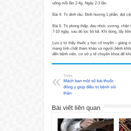
uống mỗi lần 2-4g. Ngày 2-3 lần.
Bài 4: Trị đinh râu: Đinh hương 1 phần, đọt c
Bài 5: Trị phong thấp, đau nhức xương, chân 
7-10 ngày, sau đó lọc bỏ bã. Khi dùng, lấy bô
Lưu ý từ thầy thuốc y học cổ truyền – giảng 
mang tính chất tham khảo và người bệnh khôn
đến bệnh viện, cơ sở y tế chuyên khoa để khá
Trước
Mách bạn một số bài thuốc
đông y giúp điều trị bệnh sỏi
thận
Bài viết liên quan