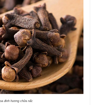
oa đinh hương chữa nấc