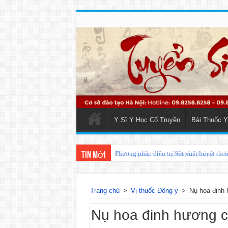
Y Sĩ Y Học Cổ Truyền
Bài Thuốc Y
Phương pháp điều trị Sốt xuất huyết the
Tin mới
Trang chủ
>
Vị thuốc Đông y
>
Nụ hoa đinh
Nụ hoa đinh hương 