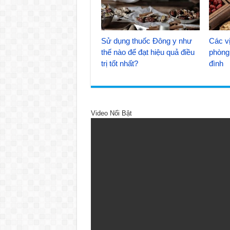
Sử dụng thuốc Đông y như
Các vị
thế nào để đạt hiệu quả điều
phòng 
trị tốt nhất?
đình
Video Nổi Bật