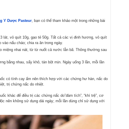
g Y Dược Pasteur
, bạn có thể tham khảo một trong những bài
 lát, vỏ quít 10g, gạo tẻ 50g. Tất cả các vị đinh hương, vỏ quít
 vào nấu cháo; chia ra ăn trong ngày.
ào miệng nhai nát, từ từ nuốt cả nước lẫn bã. Thông thường sau
ượng bằng nhau, sấy khô, tán bột mịn. Ngày uống 3 lần, mỗi lần
huốc có tính cay ấm nên thích hợp với các chứng hư hàn, nấc do
ệt, trị chứng nấc do nhiệt.
ốc khác để điều trị các chứng nấc do”đàm tích”, “khí trệ”, cơ
ộc nên không sử dụng dài ngày; mỗi lần dùng chỉ sử dụng với