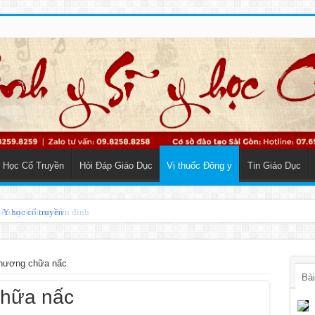
 Học Cổ Truyền
Hỏi Đáp Giáo Dục
Vị thuốc Đông y
Tin Giáo Dục
o Y học cổ truyền
 hương chữa nấc
Bài
chữa nấc