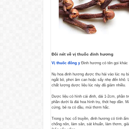
Đôi nét về vị thuốc đinh hương
Vị thuốc đông y
Đinh hương có tên gọi khác 
Nụ hoa đinh hương được thu hái vào lúc nụ 
ngắt bỏ, phơi âm can hoặc sấy nhẹ đến khô. 
chất lượng dược liệu lúc này đã giảm nhiều.
Dược liệu có hình cái đinh, dài 1-2cm, phần tr
phần dưới là đài hoa hình trụ, thót hẹp dần. 
cứng, bẻ ra có dầu, mùi thơm hắc.
Trong y học cổ truyền, đinh hương có tính ấm,
chống nôn, làm săn, sát khuẩn, làm thơm, giả