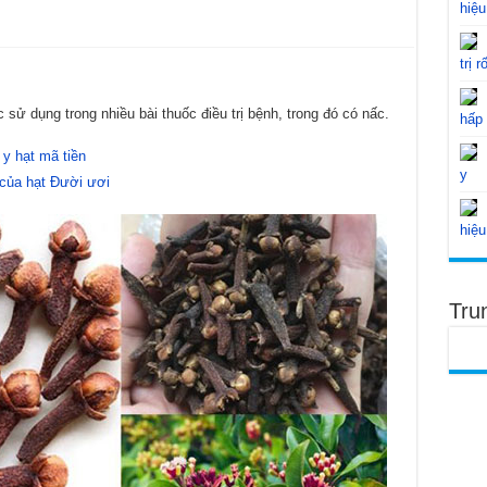
hiệu
trị r
 sử dụng trong nhiều bài thuốc điều trị bệnh, trong đó có nấc.
hấp
y hạt mã tiền
y
 của hạt Đười ươi
hiệu
Tru