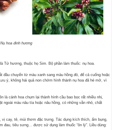
Nụ hoa đinh hương
là Tử hương, thuộc họ Sim. Bộ phần làm thuốc: nụ hoa.
bắt đầu chuyển từ màu xanh sang màu hồng đỏ, để cả cuống hoặc
Lưu ý, không hái quả non chớm hình thành nụ hoa đã hé mở, vì
ên là cánh hoa chụm lại thành hình cầu bao bọc rất nhiều nhị,
Mặt ngoài màu nâu tía hoặc nâu hồng, có những vằn nhỏ, chất
 vị cay, tê, mùi thơm đặc trưng. Tác dụng kích thích, ấm bụng,
m đau, tiêu sưng… được sử dụng làm thuốc “ôn lý”. Liều dùng: