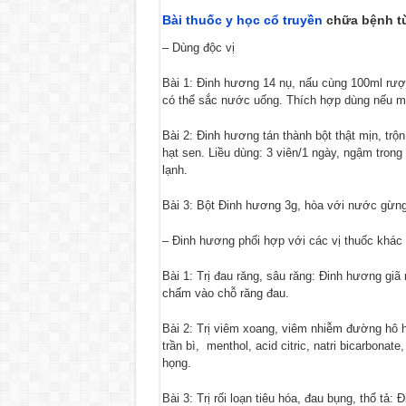
Bài thuốc y học cổ truyền
chữa bệnh t
– Dùng độc vị
Bài 1: Đinh hương 14 nụ, nấu cùng 100ml rượ
có thể sắc nước uống. Thích hợp dùng nếu mi
Bài 2: Đinh hương tán thành bột thật mịn, tr
hạt sen. Liều dùng: 3 viên/1 ngày, ngậm tron
lạnh.
Bài 3: Bột Đinh hương 3g, hòa với nước gừng
– Đinh hương phối hợp với các vị thuốc khác
Bài 1: Trị đau răng, sâu răng: Đinh hương giã
chấm vào chỗ răng đau.
Bài 2: Trị viêm xoang, viêm nhiễm đường hô h
trần bì, menthol, acid citric, natri bicarbonat
họng.
Bài 3: Trị rối loạn tiêu hóa, đau bụng, thổ tả: