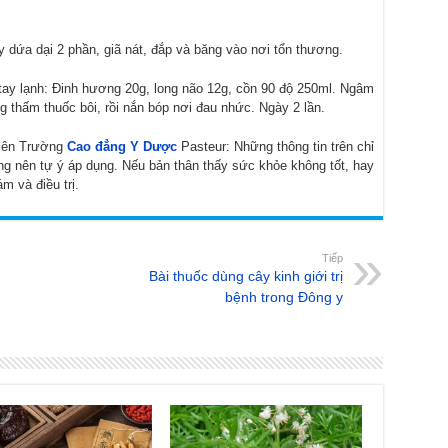
ây dứa dại 2 phần, giã nát, đắp và băng vào nơi tổn thương.
tay lạnh: Đinh hương 20g, long não 12g, cồn 90 độ 250ml. Ngâm
ng thấm thuốc bôi, rồi nắn bóp nơi đau nhức. Ngày 2 lần.
viên Trường
Cao đẳng Y Dược
Pasteur: Những thông tin trên chỉ
g nên tự ý áp dụng. Nếu bản thân thấy sức khỏe không tốt, hay
m và điều trị.
Tiếp
Bài thuốc dùng cây kinh giới trị
bệnh trong Đông y