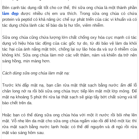
Bên cạnh tác dụng rất tốt cho cơ thể, thì sữa ong chúa là một thành phần
làm đẹp
được nhiều chị em ưa thích. Trong sữa ong chúa có chứa
protein và peptid có khả năng ức chế sự phát triển của các vi khuẩn và có
tác dụng chữa lành các tế bào da bị hư tổn, viêm nhiễm.
Sữa ong chúa cũng chứa lượng lớn chất chống oxy hóa cực mạnh có tác
dụng vô hiệu hóa tác động của các gốc tự do, từ đó bảo vệ làm da khỏi
tác hại của ánh nắng mặt trời, chống lại sự lão hóa da và sự ô nhiễm của
không khí. Sữa ong chúa làm mờ các vết thâm, nám và khiến da trở nên
sáng hồng, mịn màng hơn.
Cách dùng sữa ong chúa làm mặt nạ:
Trước khi đắp mặt nạ, bạn cần rửa mặt thật sạch bằng nước ấm để lỗ
chân long nở ra rồi bôi sữa ong chúa trực tiếp lên mặt một lớp mỏng. Để
mặt nạ khoảng 5 phút thì rửa lại thật sạch sẽ giúp tẩy bớt chất sừng và tế
bào chết trên da.
Hoặc bạn có thể dùng sữa ong chúa hòa với một ít nước rồi bôi nhẹ lên
mặt. Vỗ nhẹ lên da mặt cho sữa ong chúa ngấm vào rồi để khô một lúc thì
rửa mặt sạch bằng nước lạnh hoặc có thể để nguyên và đi ngủ rồi rửa
mặt vào sáng hôm sau.