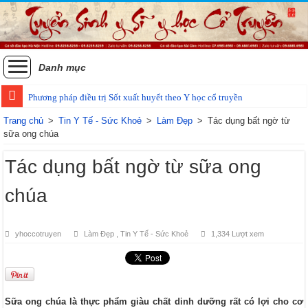
Danh mục
Phương pháp điều trị Sốt xuất huyết theo Y học cổ truyền
Trang chủ
>
Tin Y Tế - Sức Khoẻ
>
Làm Đẹp
>
Tác dụng bất ngờ từ
sữa ong chúa
Tác dụng bất ngờ từ sữa ong
chúa
yhoccotruyen
Làm Đẹp
,
Tin Y Tế - Sức Khoẻ
1,334 Lượt xem
Sữa ong chúa là thực phẩm giàu chất dinh dưỡng rất có lợi cho cơ