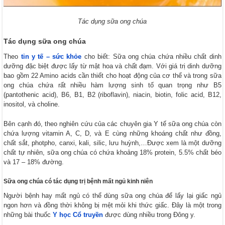
Tác dụng sữa ong chúa
Tác dụng sữa ong chúa
Theo
tin y tế – sức khỏe
cho biết: Sữa ong chúa chứa nhiều chất dinh
dưỡng đặc biệt được lấy từ mật hoa và chất đạm. Với giá trị dinh dưỡng
bao gồm 22 Amino acids cần thiết cho hoạt động của cơ thể và trong sữa
ong chúa chứa rất nhiều hàm lượng sinh tố quan trọng như B5
(pantothenic acid), B6, B1, B2 (riboflavin), niacin, biotin, folic acid, B12,
inositol, và choline.
Bên cạnh đó, theo nghiên cứu của các chuyên gia Y tế sữa ong chúa còn
chứa lượng vitamin A, C, D, và E cùng những khoáng chất như đồng,
chất sắt, photpho, canxi, kali, silic, lưu huỳnh,…Được xem là một dưỡng
chất tự nhiên, sữa ong chúa có chứa khoảng 18% protein, 5.5% chất béo
và 17 – 18% đường.
Sữa ong chúa có tác dụng trị bệnh mất ngủ kinh niên
Người bệnh hay mất ngủ có thể dùng sữa ong chúa để lấy lại giấc ngủ
ngon hơn và đồng thời không bị mệt mỏi khi thức giấc. Đây là một trong
những bài thuốc
Y học Cổ truyền
được dùng nhiều trong Đông y.