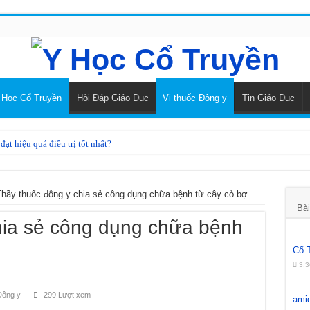
 Học Cổ Truyền
Hỏi Đáp Giáo Dục
Vị thuốc Đông y
Tin Giáo Dục
ạt hiệu quả điều trị tốt nhất?
điều trị rối loạn tiền đình
heo Y học cổ truyền
hầy thuốc đông y chia sẻ công dụng chữa bệnh từ cây cỏ bợ
Bài
kinh bằng Đông y
hia sẻ công dụng chữa bệnh
 đằng sâm
Cổ 
 dược phương đông
3,3
củ mài
Đông y
299 Lượt xem
ami