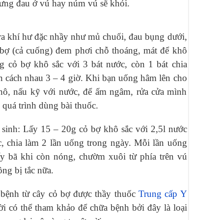
sưng đau ở vú hay núm vú sẽ khỏi.
ra khí hư đặc nhầy như mủ chuối, đau bụng dưới,
 bợ (cả cuống) đem phơi chỗ thoáng, mát để khô
g cỏ bợ khô sắc với 3 bát nước, còn 1 bát chia
n cách nhau 3 – 4 giờ. Khi bạn uống hâm lên cho
hô, nấu kỹ với nước, để ấm ngâm, rửa cửa mình
 quá trình dùng bài thuốc.
u sinh: Lấy 15 – 20g cỏ bợ khô sắc với 2,5l nước
c, chia làm 2 lần uống trong ngày. Mỗi lần uống
ấy bã khi còn nóng, chườm xuôi từ phía trên vú
ng bị tắc nữa.
 bệnh từ cây cỏ bợ được thầy thuốc
Trung cấp Y
i có thể tham khảo để chữa bệnh bởi đây là loại