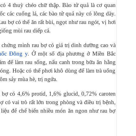
 có 4 thuỳ chéo chữ thập. Bào tử quả là cơ quan
c các cuống lá, các bào tử quả này có lông dày.
au bợ có thể ăn rất bùi, ngọt như rau ngót, vị hơi
giống mùi rau diếp cá.
 chứng minh rau bợ có giá trị dinh dưỡng cao và
huốc Đông y
. Ở một số địa phương ở Miền Bắc
ăm để làm rau sống, nấu canh trong bữa ăn hằng
nóng. Hoặc có thể phơi khô dùng để làm trà uống
 rôm sảy mùa hè, trị ngứa.
 bợ có 4,6% protid, 1,6% glucid, 0,72% caroten
 có vai trò rất lớn trong phòng và điều trị bệnh,
 liệu để chế biến nhiều món ăn ngon như rau bợ