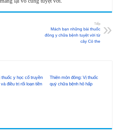
 mang lại vô cùng tuyệt vời.
Tiếp
Mách bạn những bài thuốc
đông y chữa bệnh tuyệt vời từ
cây Cỏ the
 thuốc y học cổ truyền
Thiên môn đông: Vị thuốc
và điều trị rối loạn tiền
quý chữa bệnh hô hấp