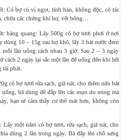
t: Cỏ bợ có vị ngọt, tính hàn, không độc, có tác
 sữa, chữa các chứng khí hư, vết bỏng…
 tức bàng quang: Lấy 500g cỏ bợ tươi phơi ở nơi
y dùng 10 – 15g rau bợ khô, lấy 3 bát nước đem
n, mỗi lần uống cách nhau 3 giờ. Sau 2 – 3 ngày
cứ cách 2 ngày lại sắc một lần để uống đến khi hết
tái phát.
0g cỏ bợ tươi rửa sạch, giã nát, cho thêm nửa bát
ớc uống, bã dùng để đắp lên các mụn do nóng mà
này, bạn sẽ cảm thấy cơ thể mát hơn, không còn
 Lấy một nắm cỏ bợ tươi, rửa sạch, giã nát, cho
chia dùng 2 lần trong ngày. Bã đắp lên chỗ sưng