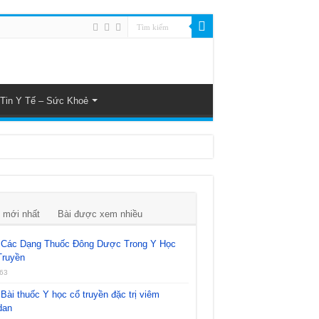
Tin Y Tế – Sức Khoẻ
 mới nhất
Bài được xem nhiều
Các Dạng Thuốc Đông Dược Trong Y Học
Truyền
63
Bài thuốc Y học cổ truyền đặc trị viêm
dan