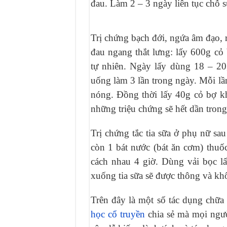
đau. Làm 2 – 3 ngày liên tục chỗ 
Trị chứng bạch đới, ngứa âm đạo, 
đau ngang thắt lưng: lấy 600g cỏ
tự nhiên. Ngày lấy dùng 18 – 20
uống làm 3 lần trong ngày. Mỗi lầ
nóng. Đồng thời lấy 40g cỏ bợ k
những triệu chứng sẽ hết dần trong
Trị chứng tắc tia sữa ở phụ nữ sa
còn 1 bát nước (bát ăn cơm) thuố
cách nhau 4 giờ. Dùng vải bọc l
xuống tia sữa sẽ được thông và khô
Trên đây là một số tác dụng chữa
học cổ truyền
chia sẻ mà mọi ngườ