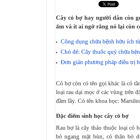
Khám phá cây Đỗ trọng: Bí quyết cho
Đào nhân trong Đông y: Vị thuốc quý
Cây cỏ bợ hay người dân còn gọ
Cát cánh: Hỗ trợ điều trị bệnh đường 
ẩm và ít ai ngờ rằng nó lại còn 
Công dụng chữa bệnh hữu ích từ 
Chó đẻ: Cây thuốc quý chữa bện
Đơn giản phương pháp điều trị b
Cỏ bợ còn có tên gọi khác là cỏ tầ
loại rau dại mọc ở các vùng trên 
đầm lầy. Có tên khoa học: Marsilea
Đặc điểm sinh học cây cỏ bợ
Rau bợ là cây thảo thuộc loại cỏ b
bò ngang mặt bùn, có thân bò d