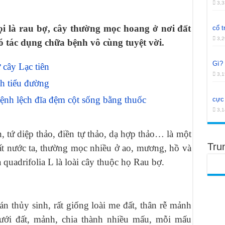
 xương khớp khỏe mạnh và thận khí dồi dào
3,3
 cho phụ nữ và nhiều công dụng khác
i là rau bợ, cây thường mọc hoang ở nơi đất
cổ t
hô hấp và các vấn đề sức khỏe khác
3,2
có tác dụng chữa bệnh vô cùng tuyệt vời.
Gì?
cây Lạc tiên
3,1
h tiểu đường
ệnh lệch đĩa đệm cột sống bằng thuốc
cực 
3,1
n, tứ diệp thảo, điền tự thảo, dạ hợp thảo… là một
Tru
đất nước ta, thường mọc nhiều ở ao, mương, hồ và
 quadrifolia L là loài cây thuộc họ Rau bợ.
án thủy sinh, rất giống loài me đất, thân rễ mảnh
ưới đất, mảnh, chia thành nhiều mấu, mỗi mấu