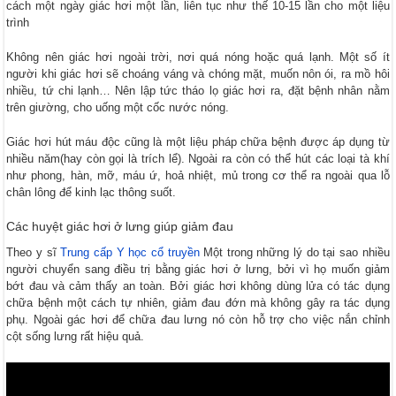
cách một ngày giác hơi một lần, liên tục như thế 10-15 lần cho một liệu
trình
Không nên giác hơi ngoài trời, nơi quá nóng hoặc quá lạnh. Một số ít
người khi giác hơi sẽ choáng váng và chóng mặt, muốn nôn ói, ra mồ hôi
nhiều, tứ chi lạnh… Nên lập tức tháo lọ giác hơi ra, đặt bệnh nhân nằm
trên giường, cho uống một cốc nước nóng.
Giác hơi hút máu độc cũng là một liệu pháp chữa bệnh được áp dụng từ
nhiều năm(hay còn gọi là trích lể). Ngoài ra còn có thể hút các loại tà khí
như phong, hàn, mỡ, máu ứ, hoả nhiệt, mủ trong cơ thể ra ngoài qua lỗ
chân lông để kinh lạc thông suốt.
Các huyệt giác hơi ở lưng giúp giảm đau
Theo y sĩ
Trung cấp Y học cổ truyền
Một trong những lý do tại sao nhiều
người chuyển sang điều trị bằng giác hơi ở lưng, bởi vì họ muốn giảm
bớt đau và cảm thấy an toàn. Bởi giác hơi không dùng lửa có tác dụng
chữa bệnh một cách tự nhiên, giảm đau đớn mà không gây ra tác dụng
phụ. Ngoài gác hơi để chữa đau lưng nó còn hỗ trợ cho việc nắn chỉnh
cột sống lưng rất hiệu quả.