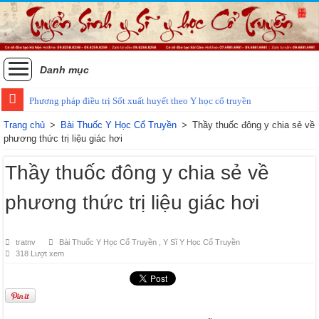
Danh mục
Phương pháp điều trị Sốt xuất huyết theo Y học cổ truyền
Các phương pháp điều trị zona thần kinh bằng Đông y
Trang chủ
>
Bài Thuốc Y Học Cổ Truyền
>
Thầy thuốc đông y chia sẻ về
phương thức trị liệu giác hơi
Thầy thuốc đông y chia sẻ về
phương thức trị liệu giác hơi
tratnv
Bài Thuốc Y Học Cổ Truyền
,
Y Sĩ Y Học Cổ Truyền
318 Lượt xem