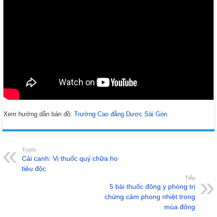
Xem hướng dẫn bản đồ:
Trường Cao đẳng Dược Sài Gòn
Trước
Cải canh: Vị thuốc quý chữa ho
tiêu độc
Tiếp
5 bài thuốc đông y phòng trị
chứng cảm phong nhiệt trong
mùa đông