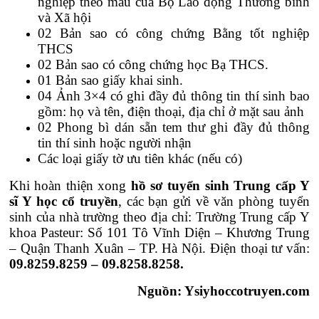
nghiệp theo mẫu của Bộ Lao động Thương binh
và Xã hội
02 Bản sao có công chứng Bằng tốt nghiệp
THCS
02 Bản sao có công chứng học Bạ THCS.
01 Bản sao giấy khai sinh.
04 Ảnh 3×4 có ghi đầy đủ thông tin thí sinh bao
gồm: họ và tên, điện thoại, địa chỉ ở mặt sau ảnh
02 Phong bì dán sẵn tem thư ghi đầy đủ thông
tin thí sinh hoặc người nhận
Các loại giấy tờ ưu tiên khác (nếu có)
Khi hoàn thiện xong
hồ sơ tuyển sinh Trung cấp Y
sĩ Y học cổ truyền
, các bạn gửi về văn phòng tuyển
sinh của nhà trường theo địa chỉ: Trường Trung cấp Y
khoa Pasteur: Số 101 Tô Vĩnh Diện – Khương Trung
– Quận Thanh Xuân – TP. Hà Nội. Điện thoại tư vấn:
09.8259.8259 – 09.8258.8258.
Nguồn: Ysiyhoccotruyen.com