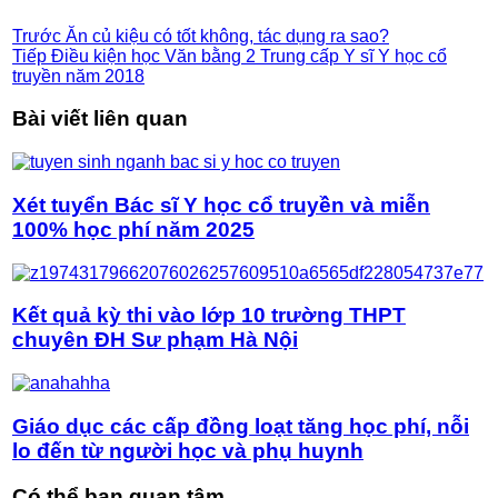
Trước
Ăn củ kiệu có tốt không, tác dụng ra sao?
Tiếp
Điều kiện học Văn bằng 2 Trung cấp Y sĩ Y học cổ
truyền năm 2018
Bài viết liên quan
Xét tuyển Bác sĩ Y học cổ truyền và miễn
100% học phí năm 2025
Kết quả kỳ thi vào lớp 10 trường THPT
chuyên ĐH Sư phạm Hà Nội
Giáo dục các cấp đồng loạt tăng học phí, nỗi
lo đến từ người học và phụ huynh
Có thể bạn quan tâm