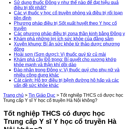
Sử dụng thuốc Đông y như thế nào để đạt hiệu quả
điều trị tốt nhất?
Các vị thuốc y học cổ truyền phòng và điều trị rối loạn
tiền đình
Phương pháp điều trị Sốt xuất huyết theo Y học cổ
truyền
Các phương pháp điều trị zona thần kinh bằng Đông y
Khám phá những lợi ích sức khỏe của đằng sâm
Xuyên khung: Bí ẩn sức khỏe từ thảo dược phương
đông
Hoài sơn (Sơn dược): Vị thuốc quý từ củ mài
Khám phá cây Đỗ trọng: Bí quyết cho xương khớp
khỏe mạnh và thận khí dồi dào
Đào nhân trong Đông y: Vị thuốc quý cho phụ nữ và
nhiều công dụng khác
Cát cánh: Hỗ trợ điều trị bệnh đường hô hấp và các
vấn đề sức khỏe khác
Trang chủ
>
Tin Giáo Dục
>
Tốt nghiệp THCS có được học
Trung cấp Y sĩ Y học cổ truyền Hà Nội không?
Tốt nghiệp THCS có được học
Trung cấp Y sĩ Y học cổ truyền Hà