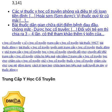
3,141
Các vị thuốc y học cổ truyền phòng và điều trị rối loạn
tiền đình: […] Hoài sơn (Sơn dược): Vị thuốc quý từ củ
mài […]...
Bài thuốc dân gian chữa dứt điểm bệnh đau đầu,
chóng mặt - Dược học cổ truyền: […] Đối với trẻ em thì
chia ra 3 – 4 lần, có thể tham khảo thêm ý kiến của...
y học cổ truyền
y sĩ y học cổ truyền
trung cấp y học cổ truyền
bài thuốc YHCT
bài
thuốc đông y
bài thuốc y học cổ truyền
tuyển sinh trung cấp y học cổ truyền
thuốc đông
y
vb2 trung cấp y học cổ truyền
học y học cổ truyền
chuyển đổi yhct
chuyển đổi VB2
trung cấp y học cổ truyền
chữa ho hiệu quả
văn bằng 2 trung cấp y học cổ truyền
học
yhct
châm cứu y học cổ truyền
vb2 y học cổ truyền
thuốc y học cổ truyền
châm cứu
yhct
cạo gió
đông dược
cách trị lang ben
chữa lang ben hiệu quả
xuất huyết dạ dày
vị
thuốc đông y
Trung Cấp Y Học Cổ Truyền