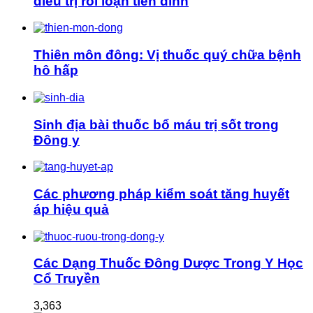
điều trị rối loạn tiền đình
Thiên môn đông: Vị thuốc quý chữa bệnh
hô hấp
Sinh địa bài thuốc bổ máu trị sốt trong
Đông y
Các phương pháp kiểm soát tăng huyết
áp hiệu quả
Các Dạng Thuốc Đông Dược Trong Y Học
Cổ Truyền
3,363