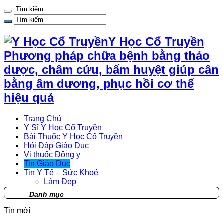
Y Học Cổ Truyền
Phương pháp chữa bệnh bằng thảo
dược, châm cứu, bấm huyệt giúp cân
bằng âm dương, phục hồi cơ thể
hiệu quả
Trang Chủ
Y Sĩ Y Học Cổ Truyền
Bài Thuốc Y Học Cổ Truyền
Hỏi Đáp Giáo Dục
Vị thuốc Đông y
Tin Giáo Dục
Tin Y Tế – Sức Khoẻ
Làm Đẹp
Danh mục
Tin mới