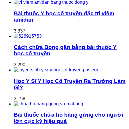
Bài thuốc Y học cổ truyền đặc trị viêm
amidan
3,337
Cách chữa Bong gân bằng bài thuốc Y
học cổ truyền
3,290
Học Y Sĩ Y Học Cổ Truyền Ra Trường Làm
Gì?
3,158
Bài thuốc chữa ho bằng gừng cho người
lớn cực kỳ hiệu quả