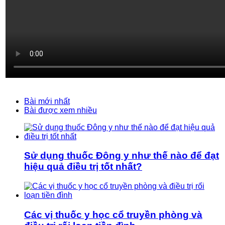
Bài mới nhất
Bài được xem nhiều
Sử dụng thuốc Đông y như thế nào để đạt
hiệu quả điều trị tốt nhất?
Các vị thuốc y học cổ truyền phòng và