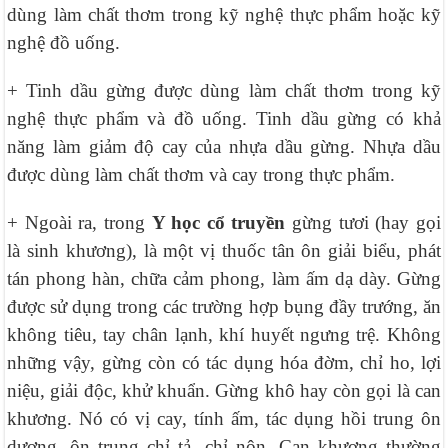
dùng làm chất thơm trong kỹ nghệ thực phẩm hoặc kỹ
nghệ đồ uống.
+ Tinh dầu gừng được dùng làm chất thơm trong kỹ
nghệ thực phẩm và đồ uống. Tinh dầu gừng có khả
năng làm giảm độ cay của nhựa dầu gừng. Nhựa dầu
được dùng làm chất thơm và cay trong thực phẩm.
+ Ngoài ra, trong
Y học cổ truyền
gừng tươi (hay gọi
là sinh khương), là một vị thuốc tân ôn giải biểu, phát
tán phong hàn, chữa cảm phong, làm ấm dạ dày. Gừng
được sử dụng trong các trường hợp bụng đầy trướng, ăn
không tiêu, tay chân lạnh, khí huyết ngưng trệ. Không
những vậy, gừng còn có tác dụng hóa đờm, chỉ ho, lợi
niệu, giải độc, khử khuẩn. Gừng khô hay còn gọi là can
khương. Nó có vị cay, tính ấm, tác dụng hồi trung ôn
dương, ôn trung chỉ tả, chỉ nôn. Can khương thường