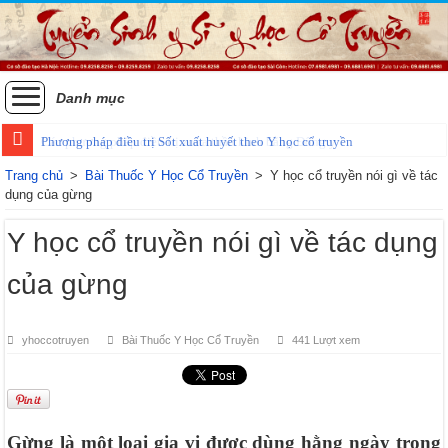
Danh mục
Phương pháp điều trị Sốt xuất huyết theo Y học cổ truyền
Các phương pháp điều trị zona thần kinh bằng Đông y
Trang chủ
>
Bài Thuốc Y Học Cổ Truyền
>
Y học cổ truyền nói gì về tác
dụng của gừng
Y học cổ truyền nói gì về tác dụng
của gừng
yhoccotruyen
Bài Thuốc Y Học Cổ Truyền
441 Lượt xem
Gừng là một loại gia vị được dùng hằng ngày trong