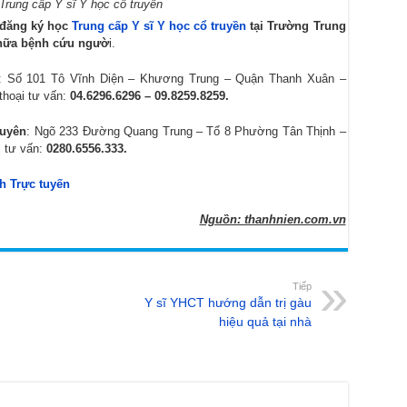
Trung cấp Y sĩ Y học cổ truyền
 đăng ký học
Trung cấp Y sĩ Y học cổ truyền
tại Trường Trung
chữa bệnh cứu ngườ
i.
: Số 101 Tô Vĩnh Diện – Khương Trung – Quận Thanh Xuân –
thoại tư vấn:
04.6296.6296 – 09.8259.8259.
guyên
: Ngõ 233 Đường Quang Trung – Tổ 8 Phường Tân Thịnh –
i tư vấn:
0280.6556.333.
h Trực tuyến
Nguồn: thanhnien.com.vn
Tiếp
Y sĩ YHCT hướng dẫn trị gàu
hiệu quả tại nhà