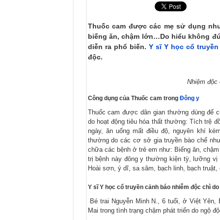
Khám phá cây Đỗ trọng: Bí quyết cho
Đào nhân trong Đông y: Vị thuốc quý
Thuốc cam được các mẹ sử dụng như t
biếng ăn, chậm lớn…Do hiểu không đú
Cát cánh: Hỗ trợ điều trị bệnh đường 
diễn ra phổ biến.
Y sĩ Y học cổ truyền
độc.
Nhiệm độc 
Công dụng của Thuốc cam trong
Đông y
Thuốc cam được dân gian thường dùng để c
do hoạt động tiêu hóa thất thường: Tích trệ đ
ngày, ăn uống mất điều độ, nguyên khí ké
thường do các cơ sở gia truyền bào chế n
chữa các bệnh ở trẻ em như: Biếng ăn, chậm 
trị bệnh này đông y thường kiện tỳ, lưỡng v
Hoài sơn, ý dĩ, sa sâm, bạch linh, bạch truật
Y sĩ Y học cổ truyền cảnh báo nhiễm độc chì do 
Bé trai Nguyễn Minh N., 6 tuổi, ở Việt Yên,
Mai trong tình trạng chậm phát triển do ngộ độ