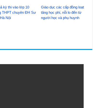
ả kỳ thi vào lớp 10
Giáo dục các cấp đồng loạt
g THPT chuyên ĐH Sư
tăng học phí, nỗi lo đến từ
Hà Nội
người học và phụ huynh