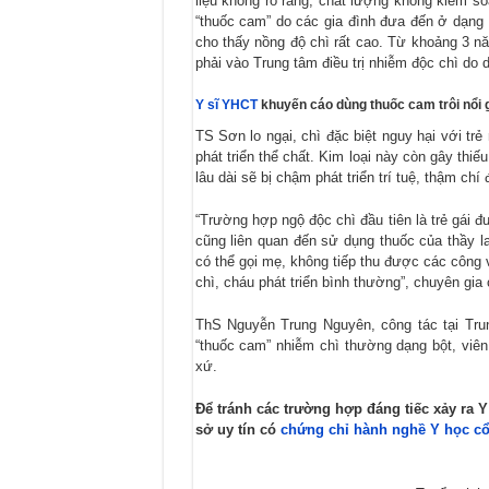
liệu không rõ ràng, chất lượng không kiểm s
“thuốc cam” do các gia đình đưa đến ở dạng b
cho thấy nồng độ chì rất cao. Từ khoảng 3 n
phải vào Trung tâm điều trị nhiễm độc chì do 
Y sĩ YHCT
khuyến cáo dùng thuốc cam trôi nổi g
TS Sơn lo ngại, chì đặc biệt nguy hại với trẻ
phát triển thể chất. Kim loại này còn gây thi
lâu dài sẽ bị chậm phát triển trí tuệ, thậm chí
“Trường hợp ngộ độc chì đầu tiên là trẻ gái 
cũng liên quan đến sử dụng thuốc của thầy la
có thể gọi mẹ, không tiếp thu được các công 
chì, cháu phát triển bình thường”, chuyên gia 
ThS Nguyễn Trung Nguyên, công tác tại Tru
“thuốc cam” nhiễm chì thường dạng bột, viê
xứ.
Để tránh các trường hợp đáng tiếc xảy ra 
sở uy tín có
chứng chỉ hành nghề Y học cổ