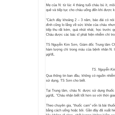
Mẹ của N: từ lúc 4 tháng tuổi cháu bú ít, m
quê và tiếp tục cho cháu uống đến khi được k
“Cách đây khoảng 2 – 3 năm, báo đài có nói 
đình cũng lo lắng về sức khỏe của cháu như
tiếp thu rất kém, quá nhút nhát, học trước 
Cháu được các bác sĩ phát hiện nhiễm chì tr
TS Nguyễn Kim Sơn, Giám đốc Trung tâm Chố
hàm lượng chì trong máu của bệnh nhân N. là
µg/dL.
TS. Nguyễn Kim
Qua thông tin ban đầu, không có nguồn nhiễ
sử dụng, TS Sơn cho biết.
Tại Trung tâm, cháu N. được sử dụng thuốc “
µg/dL. “Cháu nhận biết tốt hơn so với thời gia
Theo chuyên gia, “thuốc cam” vốn là bài thuố
bằng cách uống hoặc bôi. Gần đây đã xuất hi