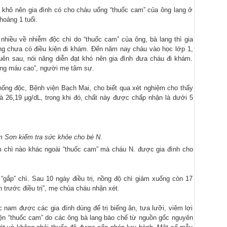
ôi khô nên gia đình có cho cháu uống “thuốc cam” của ông lang ở
hoảng 1 tuổi.
nhiều về nhiễm độc chì do “thuốc cam” của ông, bà lang thì gia
ng chưa có điều kiện đi khám. Đến năm nay cháu vào học lớp 1,
quên sau, nói năng diễn đạt khó nên gia đình đưa cháu đi khám.
ong máu cao”, người mẹ tâm sự.
ng độc, Bệnh viện Bạch Mai, cho biết qua xét nghiệm cho thấy
 26,19 µg/dL, trong khi đó, chất này được chấp nhận là dưới 5
 Sơn kiểm tra sức khỏe cho bé N.
m chì nào khác ngoài “thuốc cam” mà cháu N. được gia đình cho
gắp” chì. Sau 10 ngày điều trị, nồng độ chì giảm xuống còn 17
n trước điều trị”, mẹ chủa cháu nhận xét.
c nam được các gia đình dùng để trị biếng ăn, tưa lưỡi, viêm lợi
ện “thuốc cam” do các ông bà lang bào chế từ nguồn gốc nguyên