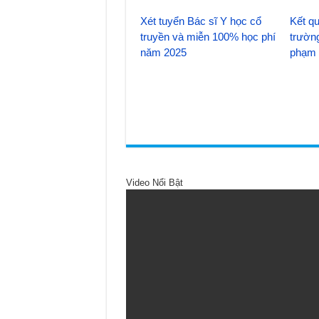
Xét tuyển Bác sĩ Y học cổ
Kết qu
truyền và miễn 100% học phí
trườn
năm 2025
phạm 
Video Nổi Bật