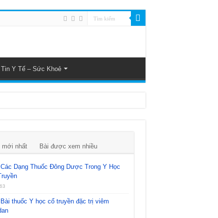
Tin Y Tế – Sức Khoẻ
 mới nhất
Bài được xem nhiều
Các Dạng Thuốc Đông Dược Trong Y Học
Truyền
63
Bài thuốc Y học cổ truyền đặc trị viêm
dan