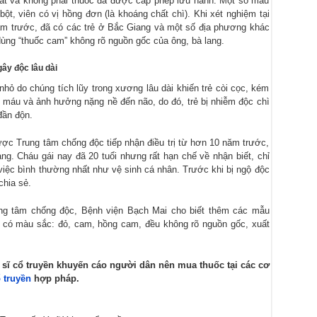
oát và không phải thuốc đã được cấp phép lưu hành. Một số mẫu
ột, viên có vị hồng đơn (là khoáng chất chì). Khi xét nghiệm tại
ăm trước, đã có các trẻ ở Bắc Giang và một số địa phương khác
dùng “thuốc cam” không rõ nguồn gốc của ông, bà lang.
ây độc lâu dài
 nhỏ do chúng tích lũy trong xương lâu dài khiến trẻ còi cọc, kém
ếu máu và ảnh hưởng nặng nề đến não, do đó, trẻ bị nhiễm độc chì
 đần độn.
được Trung tâm chống độc tiếp nhận điều trị từ hơn 10 năm trước,
ng. Cháu gái nay đã 20 tuổi nhưng rất hạn chế về nhận biết, chỉ
việc bình thường nhất như vệ sinh cá nhân. Trước khi bị ngộ độc
chia sẻ.
ng tâm chống độc, Bệnh viện Bạch Mai cho biết thêm các mẫu
n có màu sắc: đỏ, cam, hồng cam, đều không rõ nguồn gốc, xuất
Y sĩ cổ truyền khuyến cáo người dân nên mua thuốc tại các cơ
 truyền
hợp pháp.