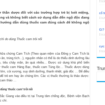
 xương khớp khỏe mạnh và thận khí dồi dào
3,3
 cho phụ nữ và nhiều công dụng khác
hần dược đối với các trường hợp trẻ bị loét miệng,
cổ t
ng và không biết cách sử dụng dẫn đến ngộ độc đang
hô hấp và các vấn đề sức khỏe khác
3,2
hướng dẫn dùng thuốc cam đúng cách để không ngộ
Gì?
3,1
chì do dùng Thuốc cam trôi nổi
cực 
3,1
hữa chứng Cam Tích (Theo quan niệm của Đông y Cam Tích là
ồ ăn, trùng tích…), nguyên nhân có thể là do thiếu dinh dưỡng lâu
m, tiêu chảy mãn, ăn quá nhiều… Được sử dụng khá phổ biến
hư thuốc cam Hàng Bạc, thuốc cam Tùng lộc… Thuốc được dùng
Tru
lớn, còi xương, suy dinh dưỡng, thanh nhiệt, giải độc … Để điều
ị để trẻ em hay ăn chóng lớn. Các vị thuốc thường là thảo dược:
, cam thảo …
dùng ‘thuốc cam’ trôi nổi
 Bắc Giang vào điều trị tại Trung tâm chống độc, Bệnh viện Bạch
c chì.