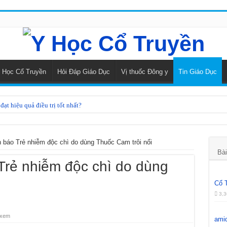
 Học Cổ Truyền
Hỏi Đáp Giáo Dục
Vị thuốc Đông y
Tin Giáo Dục
ạt hiệu quả điều trị tốt nhất?
điều trị rối loạn tiền đình
heo Y học cổ truyền
 báo Trẻ nhiễm độc chì do dùng Thuốc Cam trôi nổi
Bài
kinh bằng Đông y
Trẻ nhiễm độc chì do dùng
 đằng sâm
Cổ 
 dược phương đông
3,3
củ mài
 xem
ami